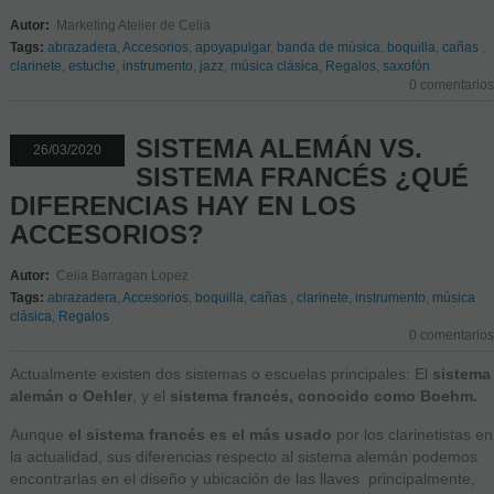
Autor:
Marketing Atelier de Celia
Tags:
abrazadera
,
Accesorios
,
apoyapulgar
,
banda de música
,
boquilla
,
cañas
,
clarinete
,
estuche
,
instrumento
,
jazz
,
música clásica
,
Regalos
,
saxofón
0 comentarios
SISTEMA ALEMÁN VS.
26/03/2020
SISTEMA FRANCÉS ¿QUÉ
DIFERENCIAS HAY EN LOS
ACCESORIOS?
Autor:
Celia Barragan Lopez
Tags:
abrazadera
,
Accesorios
,
boquilla
,
cañas
,
clarinete
,
instrumento
,
música
clásica
,
Regalos
0 comentarios
Actualmente existen dos sistemas o escuelas principales: El
sistema
alemán o Oehler
, y el
sistema francés, conocido como Boehm.
Aunque
el sistema francés es el más usado
por los clarinetistas en
la actualidad, sus diferencias respecto al sistema alemán podemos
encontrarlas en el diseño y ubicación de las llaves principalmente,