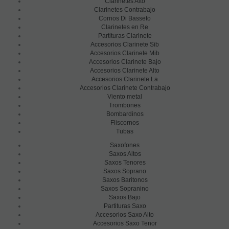
Clarinetes Alto
Clarinetes Contrabajo
Cornos Di Basseto
Clarinetes en Re
Partituras Clarinete
Accesorios Clarinete Sib
Accesorios Clarinete Mib
Accesorios Clarinete Bajo
Accesorios Clarinete Alto
Accesorios Clarinete La
Accesorios Clarinete Contrabajo
Viento metal
Trombones
Bombardinos
Fliscornos
Tubas
Saxofones
Saxos Altos
Saxos Tenores
Saxos Soprano
Saxos Baritonos
Saxos Sopranino
Saxos Bajo
Partituras Saxo
Accesorios Saxo Alto
Accesorios Saxo Tenor