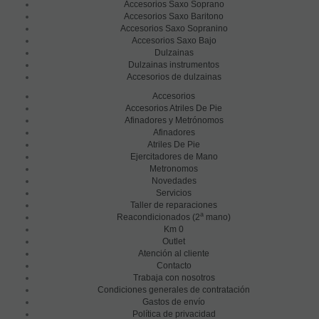
Accesorios Saxo Soprano
Accesorios Saxo Baritono
Accesorios Saxo Sopranino
Accesorios Saxo Bajo
Dulzainas
Dulzainas instrumentos
Accesorios de dulzainas
Accesorios
Accesorios Atriles De Pie
Afinadores y Metrónomos
Afinadores
Atriles De Pie
Ejercitadores de Mano
Metronomos
Novedades
Servicios
Taller de reparaciones
a
Reacondicionados (2
mano)
Km 0
Outlet
Atención al cliente
Contacto
Trabaja con nosotros
Condiciones generales de contratación
Gastos de envío
Política de privacidad