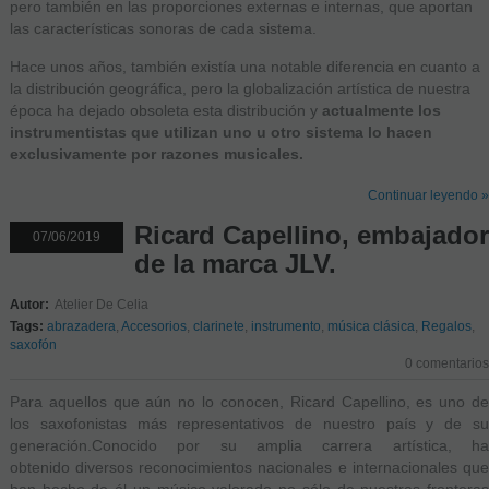
pero también en las proporciones externas e internas, que aportan
las características sonoras de cada sistema.
Hace unos años, también existía una notable diferencia en cuanto a
la distribución geográfica, pero la globalización artística de nuestra
época ha dejado obsoleta esta distribución y
actualmente los
instrumentistas que utilizan uno u otro sistema lo hacen
exclusivamente por razones musicales.
Continuar leyendo »
Ricard Capellino, embajador
07/06/2019
de la marca JLV.
Autor:
Atelier De Celia
Tags:
abrazadera
,
Accesorios
,
clarinete
,
instrumento
,
música clásica
,
Regalos
,
saxofón
0 comentarios
Para aquellos que aún no lo conocen, Ricard Capellino, es uno de
los saxofonistas más representativos de nuestro país y de su
generación.Conocido por su amplia carrera artística, ha
obtenido diversos reconocimientos nacionales e internacionales que
han hecho de él un músico valorado no sólo de nuestras fronteras