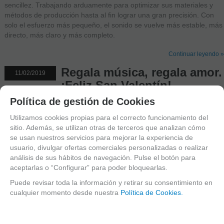
sencillez. Trabajando arduamente para optimizar sus materiales y
métodos de producción hasta al fin lograr una gran precisión. Con
solo el esfuerzo más pequeño, el sonido se vuelve más estable, más
directo, más claro y más completo.
Continuar leyendo »
Regala música, regala amor.
11/02/2019
¡Feliz San Valentín!
Política de gestión de Cookies
Autor:
Celia Barragan Lopez
Tags:
abrazadera
,
Accesorios
,
boquilla
,
clarinete
,
estuche
,
instrumento
,
Regalos
,
Utilizamos cookies propias para el correcto funcionamiento del
saxofón
sitio. Además, se utilizan otras de terceros que analizan cómo
0 comentarios
se usan nuestros servicios para mejorar la experiencia de
usuario, divulgar ofertas comerciales personalizadas o realizar
análisis de sus hábitos de navegación. Pulse el botón para
¿Ya lo notáis?
El amor esta en el aire.
Hoy comenzamos una
aceptarlas o “Configurar” para poder bloquearlas.
semana muy especial en el Atelier de Celia.
Puede revisar toda la información y retirar su consentimiento en
cualquier momento desde nuestra
Política de Cookies.
San Valentín
está a la vuelta de la esquina y para los enamorados
en general y los enamorados de la música en particular, hemos
preparado una selección para encontrar
el regalo perfecto
para tu
pareja o ¡para ti mismo/a!