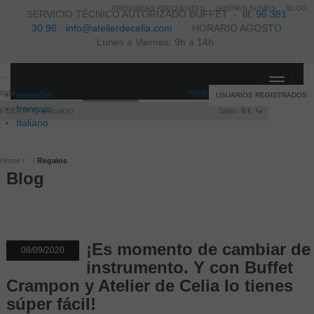
PREGUNTAS FRECUENTES
QUIÉNES SOMOS
BLOG
SERVICIO TÉCNICO AUTORIZADO BUFFET -
tlf.
96 381
30 96
·
info@atelierdecelia.com
HORARIO AGOSTO
Lunes a Viernes: 9h a 14h
Toggle
itado
Registro
/
Iniciar sesión
español
USUARIOS REGISTRADOS
navigati
français
I CESTA
0
artículos
Saldo:
0 €
Italiano
português
Home
Regalos
Blog
¡Es momento de cambiar de
08/09/2020
instrumento. Y con Buffet
Crampon y Atelier de Celia lo tienes
súper fácil!