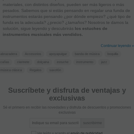
materiales, con distintos diseños, pueden ser más ligeros o más
pesados. Sabemos que si estás pensando en regalar una funda de
instrumentos estarás pensando ¿por dónde empiezo? ¿qué tipo de
funda es la adecuada? ¿precio? ¿tamaños? Nosotros te damos la
solución, sigue leyendo y descubrirás
los estuches de
instrumentos musicales m
á
s vendidos.
Continuar leyendo »
abrazadera
Accesorios
apoyapulgar
banda de música
boquilla
cañas
clarinete
dolçaina
estuche
instrumento
jazz
música clásica
Regalos
saxofón
Suscríbete y disfruta de ventajas y
exclusivas
Sé el primero en recibir las novedades y disfruta de descuentos y promociones
exclusivas
He leído y acepto el
envío de publicidad