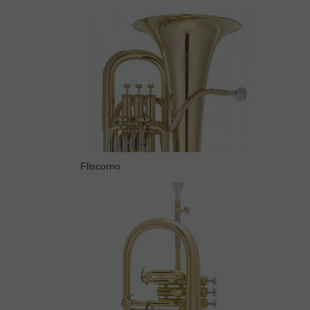
Fliscorno