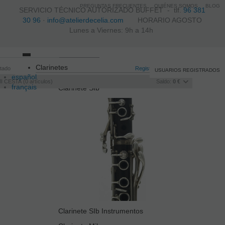
PREGUNTAS FRECUENTES
QUIÉNES SOMOS
BLOG
SERVICIO TÉCNICO AUTORIZADO BUFFET -
tlf.
96 381
30 96
·
info@atelierdecelia.com
HORARIO AGOSTO
Lunes a Viernes: 9h a 14h
Toggle
Clarinetes
itado
navigation
Registro
/
Iniciar sesión
USUARIOS REGISTRADOS
español
I CESTA
0
artículos
Saldo:
0 €
français
Clarinete SIb
Italiano
português
Clarinete SIb Instrumentos