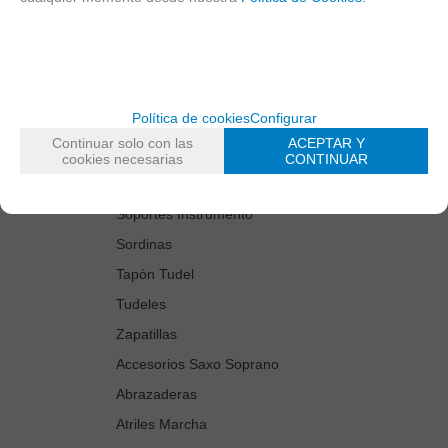
Estuches Guardacañas
Estuches Instrumento
Fundas Boquilla/Tudel
Kits Accesorios Saxo Tenor
Política de cookies
Configurar
Limpiadores
Continuar solo con las
ACEPTAR Y
Protectores Boquilla
cookies necesarias
CONTINUAR
Protectores Llaves
Soportes Instrumento
Sordinas
Tapón Tudel
Tudeles
Zapatillas
Accesorios Saxo Soprano
Abrazaderas
Atriles Marcha