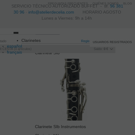
PREGUNTAS FRECUENTES
QUIÉNES SOMOS
BLOG
SERVICIO TÉCNICO AUTORIZADO BUFFET -
tlf.
96 381
30 96
·
info@atelierdecelia.com
HORARIO AGOSTO
Lunes a Viernes: 9h a 14h
Toggle
Clarinetes
itado
navigation
Registro
/
Iniciar sesión
USUARIOS REGISTRADOS
español
I CESTA
0
artículos
Saldo:
0 €
français
Clarinete SIb
Italiano
português
Clarinete SIb Instrumentos