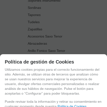
Soportes Instrumento
Sordinas
Tapones
Tudeles
Zapatillas
Accesorios Saxo Tenor
Abrazaderas
Anillo Fonico Saxo Tenor
Atriles Marcha
Política de gestión de Cookies
Boquillas
Utilizamos cookies propias para el correcto funcionamiento del
Boquilleros
sitio. Además, se utilizan otras de terceros que analizan cómo
se usan nuestros servicios para mejorar la experiencia de
Cañas
usuario, divulgar ofertas comerciales personalizadas o realizar
Cordones Arneses
análisis de sus hábitos de navegación. Pulse el botón para
aceptarlas o “Configurar” para poder bloquearlas.
Cortacañas
Deflector Saxo Tenor
Puede revisar toda la información y retirar su consentimiento en
cualquier momento desde nuestra
Política de Cookies.