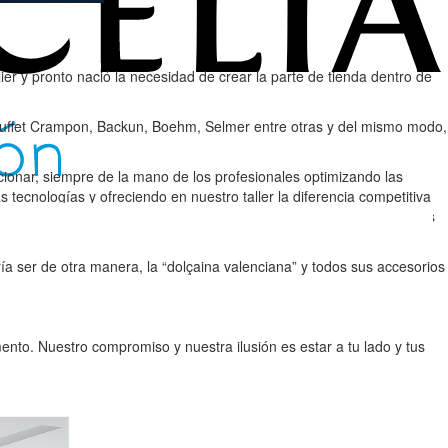
er y pronto nació la necesidad de crear la parte de tienda dentro de
 Buffet Crampon, Backun, Boehm, Selmer entre otras y del mismo modo,
ionar, siempre de la mano de los profesionales optimizando las
 tecnologías y ofreciendo en nuestro taller la diferencia competitiva
os permita conocer tus preferencias e inquietudes para mostrarte las
s tendencias.
ía ser de otra manera, la “dolçaina valenciana” y todos sus accesorios
mento. Nuestro compromiso y nuestra ilusión es estar a tu lado y tus