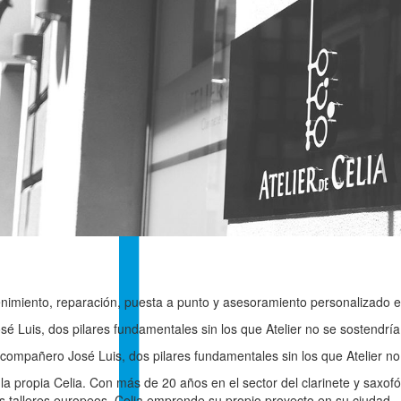
enimiento, reparación, puesta a punto y asesoramiento personalizado en
 Luis, dos pilares fundamentales sin los que Atelier no se sostendría
 compañero José Luis, dos pilares fundamentales sin los que Atelier no
e la propia Celia. Con más de 20 años en el sector del clarinete y sax
es talleres europeos, Celia emprende su propio proyecto en su ciudad.