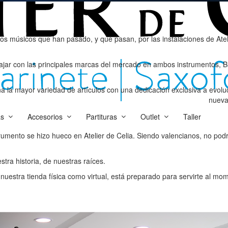
os músicos que han pasado, y que pasan, por las instalaciones de Ateli
bajar con las principales marcas del mercado en ambos instrumentos,
la mayor variedad de artículos con una dedicación exclusiva a evoluc
nuevas
que n
as
Accesorios
Partituras
Outlet
Taller
nueva
umento se hizo hueco en Atelier de Celia. Siendo valencianos, no podr
stra historia, de nuestras raíces.
 nuestra tienda física como virtual, está preparado para servirte al mo