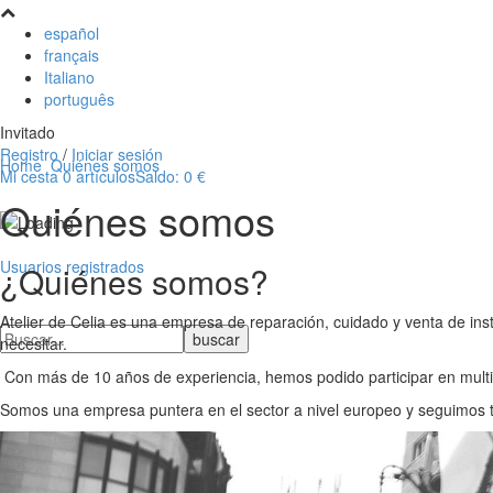
español
français
Italiano
português
Invitado
Registro
/
Iniciar sesión
Home
Quiénes somos
Mi cesta
0
artículos
Saldo:
0 €
Quiénes somos
Usuarios registrados
¿Quiénes somos?
Atelier de Celia es una empresa de reparación, cuidado y venta de ins
necesitar.
Con más de 10 años de experiencia, hemos podido participar en multi
Somos una empresa puntera en el sector a nivel europeo y seguimos tr