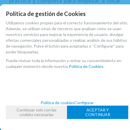
práctica y completa para empezar a tocar
el saxofón alto. Reúne accesorios
Política de gestión de Cookies
esenciales para la comodidad, el cuidado
Utilizamos cookies propias para el correcto funcionamiento del sitio.
de la boquilla, la limpieza y el
Además, se utilizan otras de terceros que analizan cómo se usan
mantenimiento diario del instrumento.
nuestros servicios para mejorar la experiencia de usuario, divulgar
ofertas comerciales personalizadas o realizar análisis de sus hábitos
Ideal para estudiantes que buscan un set
de navegación. Pulse el botón para aceptarlas o “Configurar” para
útil, fiable y preparado para acompañar sus
poder bloquearlas.
primeras clases, ensayos y sesiones de
Puede revisar toda la información y retirar su consentimiento en
cualquier momento desde nuestra
Política de Cookies.
estudio.
Política de cookies
Configurar
Suscríbete y disfruta de ventajas y
Continuar solo con las
ACEPTAR Y
exclusivas
cookies necesarias
CONTINUAR
Sé el primero en recibir las novedades y disfruta de