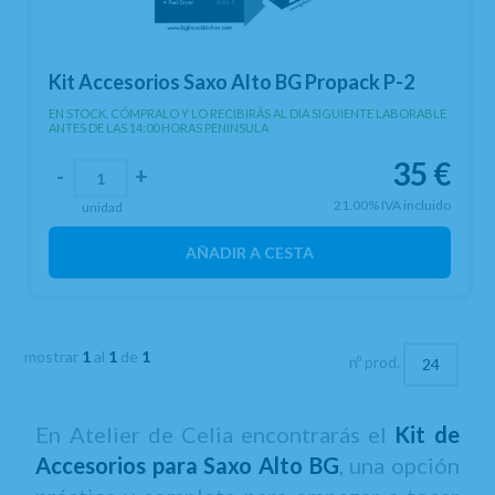
Kit Accesorios Saxo Alto BG Propack P-2
EN STOCK. CÓMPRALO Y LO RECIBIRÁS AL DIA SIGUIENTE LABORABLE
ANTES DE LAS 14:00 HORAS PENINSULA
35
€
-
+
21.00%
IVA incluido
unidad
AÑADIR A CESTA
mostrar
1
al
1
de
1
nº prod.
En Atelier de Celia encontrarás el
Kit de
Accesorios para Saxo Alto BG
, una opción