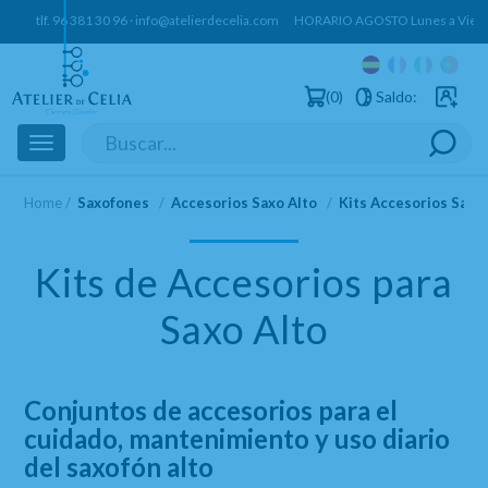
tlf.
96 381 30 96
·
info@atelierdecelia.com
HORARIO AGOSTO Lunes a Vierne
0
Saldo:
Usuarios 
Toggle
navigation
Home
Saxofones
Accesorios Saxo Alto
Kits Accesorios Saxo
Kits de Accesorios para
Saxo Alto
Conjuntos de accesorios para el
cuidado, mantenimiento y uso diario
del saxofón alto