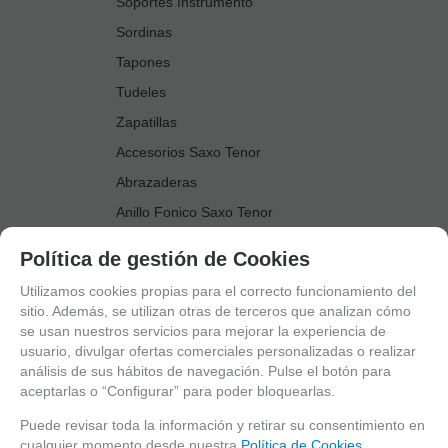
Soportes Instrumento
Sordinas
Tapones
Tudeles
Zapatillas
Accesorios Saxo Tenor
Abrazaderas
Anillo Fonico Saxo Tenor
Atriles Marcha
Política de gestión de Cookies
Boquillas
Utilizamos cookies propias para el correcto funcionamiento del
Boquilleros
sitio. Además, se utilizan otras de terceros que analizan cómo
se usan nuestros servicios para mejorar la experiencia de
Cañas
usuario, divulgar ofertas comerciales personalizadas o realizar
Cordones Arneses
análisis de sus hábitos de navegación. Pulse el botón para
aceptarlas o “Configurar” para poder bloquearlas.
Cortacañas
Deflector Saxo Tenor
Puede revisar toda la información y retirar su consentimiento en
cualquier momento desde nuestra
Política de Cookies.