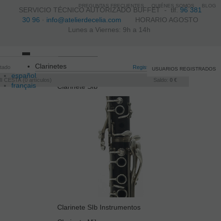
PREGUNTAS FRECUENTES
QUIÉNES SOMOS
BLOG
SERVICIO TÉCNICO AUTORIZADO BUFFET -
tlf.
96 381
30 96
·
info@atelierdecelia.com
HORARIO AGOSTO
Lunes a Viernes: 9h a 14h
Toggle
Clarinetes
itado
navigation
Registro
/
Iniciar sesión
USUARIOS REGISTRADOS
español
I CESTA
0
artículos
Saldo:
0 €
français
Clarinete SIb
Italiano
português
Clarinete SIb Instrumentos