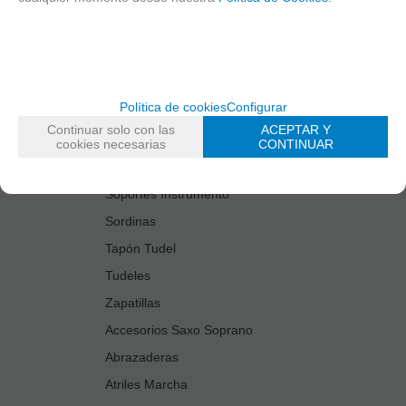
Estuches Guardacañas
Estuches Instrumento
Fundas Boquilla/Tudel
Kits Accesorios Saxo Tenor
Política de cookies
Configurar
Limpiadores
Continuar solo con las
ACEPTAR Y
Protectores Boquilla
cookies necesarias
CONTINUAR
Protectores Llaves
Soportes Instrumento
Sordinas
Tapón Tudel
Tudeles
Zapatillas
Accesorios Saxo Soprano
Abrazaderas
Atriles Marcha