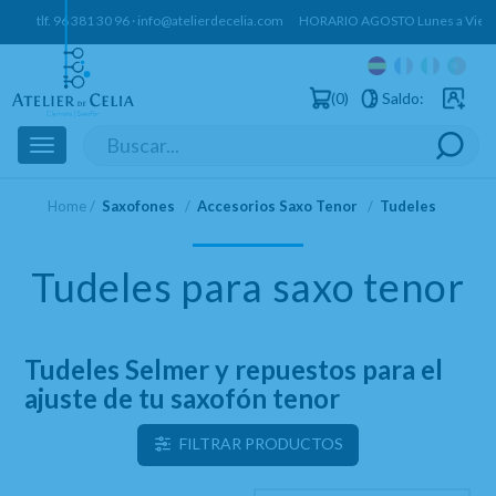
tlf.
96 381 30 96
·
info@atelierdecelia.com
HORARIO AGOSTO Lunes a Vierne
0
Saldo:
Usuarios 
Toggle
navigation
Home
Saxofones
Accesorios Saxo Tenor
Tudeles
Tudeles para saxo tenor
Tudeles Selmer y repuestos para el
ajuste de tu saxofón tenor
FILTRAR PRODUCTOS