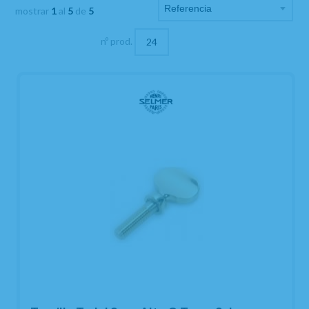
mostrar
1
al
5
de
5
nº prod.