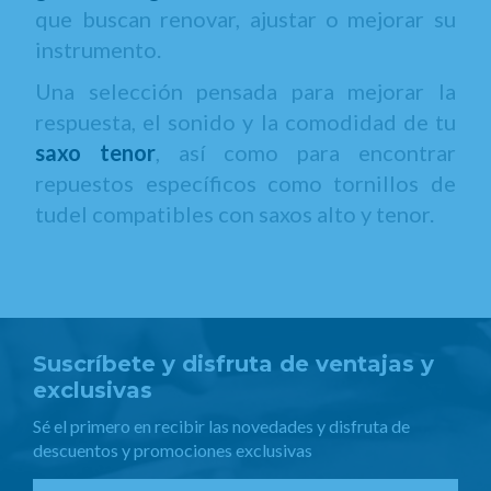
que buscan renovar, ajustar o mejorar su
instrumento.
Una selección pensada para mejorar la
respuesta, el sonido y la comodidad de tu
saxo tenor
, así como para encontrar
repuestos específicos como tornillos de
tudel compatibles con saxos alto y tenor.
Suscríbete y disfruta de ventajas y
exclusivas
Sé el primero en recibir las novedades y disfruta de
descuentos y promociones exclusivas