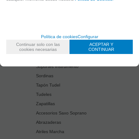
Estuches Guardacañas
Estuches Instrumento
Fundas Boquilla/Tudel
Kits Accesorios Saxo Tenor
Política de cookies
Configurar
Limpiadores
Continuar solo con las
ACEPTAR Y
Protectores Boquilla
cookies necesarias
CONTINUAR
Protectores Llaves
Soportes Instrumento
Sordinas
Tapón Tudel
Tudeles
Zapatillas
Accesorios Saxo Soprano
Abrazaderas
Atriles Marcha