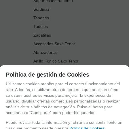
Soportes Instrumento
Sordinas
Tapones
Tudeles
Zapatillas
Accesorios Saxo Tenor
Abrazaderas
Anillo Fonico Saxo Tenor
Atriles Marcha
Política de gestión de Cookies
Boquillas
Utilizamos cookies propias para el correcto funcionamiento del
Boquilleros
sitio. Además, se utilizan otras de terceros que analizan cómo
se usan nuestros servicios para mejorar la experiencia de
Cañas
usuario, divulgar ofertas comerciales personalizadas o realizar
Cordones Arneses
análisis de sus hábitos de navegación. Pulse el botón para
aceptarlas o “Configurar” para poder bloquearlas.
Cortacañas
Deflector Saxo Tenor
Puede revisar toda la información y retirar su consentimiento en
cualquier momento desde nuestra
Política de Cookies.