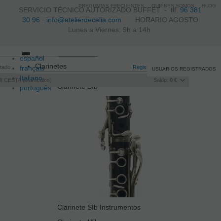
PREGUNTAS FRECUENTES
QUIÉNES SOMOS
BLOG
SERVICIO TÉCNICO AUTORIZADO BUFFET -
tlf.
96 381
30 96
·
info@atelierdecelia.com
HORARIO AGOSTO
Lunes a Viernes: 9h a 14h
español
Toggle
Clarinetes
itado
français
navigation
Registro
/
Iniciar sesión
USUARIOS REGISTRADOS
Italiano
I CESTA
0
artículos
Saldo:
0 €
Clarinete SIb
português
Clarinete SIb Instrumentos