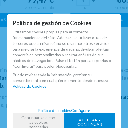
21.00%
IVA incluido
21.00%
I
unidad
AÑADIR A CESTA
AÑADIR A CESTA
Política de gestión de Cookies
Utilizamos cookies propias para el correcto
funcionamiento del sitio. Además, se utilizan otras de
terceros que analizan cómo se usan nuestros servicios
para mejorar la experiencia de usuario, divulgar ofertas
comerciales personalizadas o realizar análisis de sus
hábitos de navegación. Pulse el botón para aceptarlas o
“Configurar” para poder bloquearlas.
arinete y contamos con accesorios pensados para c
Puede revisar toda la información y retirar su
arcus Bonna
, disponibles en diferentes materiale
consentimiento en cualquier momento desde nuestra
ib
.
Política de Cookies.
 transporte, como
mochila, bandolera y estuche tra
, práctica y segura.
Política de cookies
Configurar
Continuar solo con
ACEPTAR Y
las cookies
CONTINUAR
necesarias