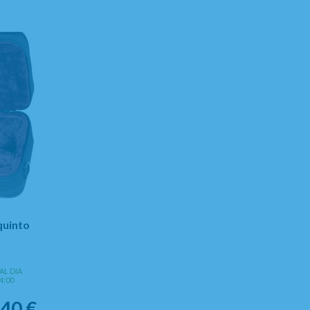
quinto
AL DIA
4:00
,40
€