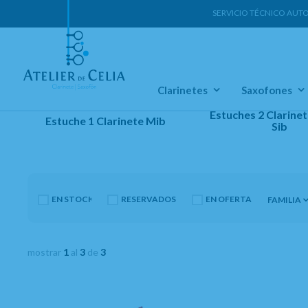
SERVICIO TÉCNICO AUT
Home
Clarinetes
Accesorios Clarinete Mib
Estuches Clar
Clarinetes
Saxofones
Estuches 2 Clarine
Estuche 1 Clarinete Mib
Sib
EN STOCK. CÓMPRALO Y LO RECIBIRÁS AL DIA SIGUIENTE LAB
RESERVADOS
EN OFERTA
FAMILIA
mostrar
1
al
3
de
3