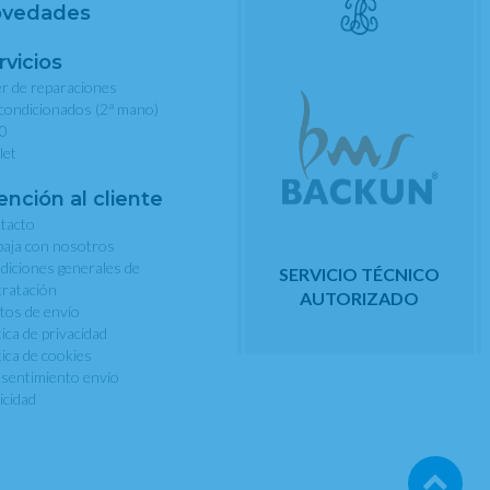
vedades
rvicios
er de reparaciones
a
condicionados (2
mano)
0
let
ención al cliente
tacto
baja con nosotros
diciones generales de
SERVICIO TÉCNICO
tratación
AUTORIZADO
tos de envío
tica de privacidad
tica de cookies
sentimiento envío
icidad