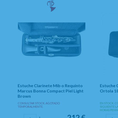
Estuche Clarinete Mib o Requinto
Estuche 
Marcus Bonna Compact Piel Light
Ortola 1
Brown
CONSULTAR STOCK. AGOTADO
EN STOCK. C
TEMPORALMENTE.
SIGUIENTE L
HORAS PENI
212
€
-
+
-