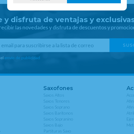
 y disfruta de ventajas y exclusiva
 recibir las novedades y disfruta de descuentos y promocio
 el
envío de publicidad
Saxofones
Ac
Saxos Altos
Acce
Saxos Tenores
Afi
Saxos Soprano
Afi
Saxos Baritonos
Atri
Saxos Sopranino
Eje
Saxos Bajo
Met
o
Partituras Saxo