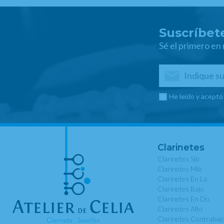
Suscríbete
Sé el primero en
He leído y acepto
Clarinetes
Clarinetes Sib
Clarinetes Mib
Clarinetes En La
Clarinetes Bajo
Clarinetes En Do
Clarinetes Alto
Clarinetes Contrabaj