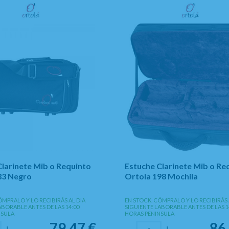
Clarinete Mib o Requinto
Estuche Clarinete Mib o Re
83 Negro
Ortola 198 Mochila
ÓMPRALO Y LO RECIBIRÁS AL DIA
EN STOCK. CÓMPRALO Y LO RECIBIRÁS 
ABORABLE ANTES DE LAS 14:00
SIGUIENTE LABORABLE ANTES DE LAS 1
NSULA
HORAS PENINSULA
79,47
€
86
+
-
+