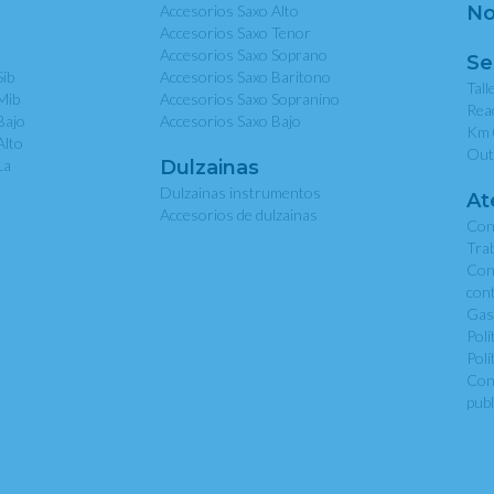
Accesorios Saxo Alto
No
Accesorios Saxo Tenor
Accesorios Saxo Soprano
Se
Sib
Accesorios Saxo Baritono
Tall
Mib
Accesorios Saxo Sopranino
Rea
Bajo
Accesorios Saxo Bajo
Km 
Alto
Out
La
Dulzainas
Dulzainas instrumentos
At
Accesorios de dulzainas
Con
Tra
Con
con
Gas
Polí
Polí
Con
publ