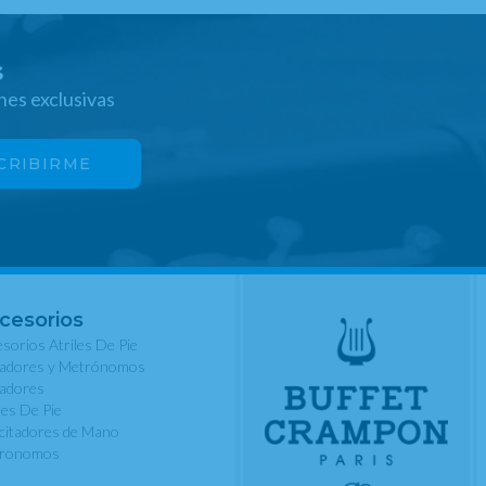
s
nes exclusivas
cesorios
sorios Atriles De Pie
nadores y Metrónomos
nadores
les De Pie
rcitadores de Mano
ronomos