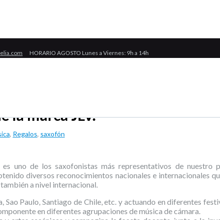
celia.com
HORARIO AGOSTO Lunes a Viernes: 9h a 14h
e la marca JLV.
sica
,
Regalos
,
saxofón
, es uno de los saxofonistas más representativos de nuestro p
obtenido diversos reconocimientos nacionales e internacionales q
también a nivel internacional.
, Sao Paulo, Santiago de Chile, etc. y actuando en diferentes festi
 componente en diferentes agrupaciones de música de cámara.