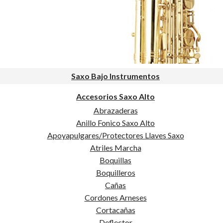
Saxos Bajo
o
Partituras Saxo
Accesorios Saxo Alto
Clarinete Alto Instrumentos
Accesorios Saxo Tenor
Accesorios Saxo Soprano
Clarinetes Contrabajo
Sib
Accesorios Saxo Baritono
 Mib
Accesorios Saxo Sopranino
Bajo
Accesorios Saxo Bajo
Alto
Saxo Bajo Instrumentos
La
Dulzainas
 Contrabajo
Dulzainas instrumentos
Accesorios Saxo Alto
Accesorios de dulzainas
Abrazaderas
Anillo Fonico Saxo Alto
Apoyapulgares/Protectores Llaves Saxo
Atriles Marcha
Boquillas
Pie
nomos
Boquilleros
Cañas
o
Cordones Arneses
Cortacañas
Deflector