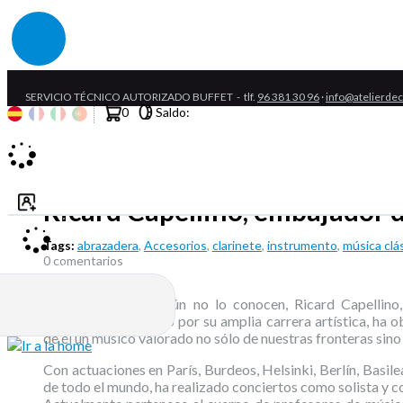
SERVICIO TÉCNICO AUTORIZADO BUFFET -
tlf.
96 381 30 96
·
info@atelierde
Home
0
Saldo:
Ricard Capellino, embajador d
Usuarios registrados
Tags:
abrazadera
,
Accesorios
,
clarinete
,
instrumento
,
música clá
0 comentarios
Para aquellos que aún no lo conocen, Ricard Capellino
generación.
Conocido por su amplia carrera artística, ha 
de él un músico valorado no sólo de nuestras fronteras sino 
Con actuaciones en París, Burdeos, Helsinki, Berlín, Basilea
de todo el mundo, ha realizado conciertos como solista y