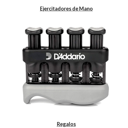
Ejercitadores de Mano
Clarinete Bajo Instrumentos
Clarinetes LA
Saxo Barítono Instrumentos
Saxos Sopranino
Regalos