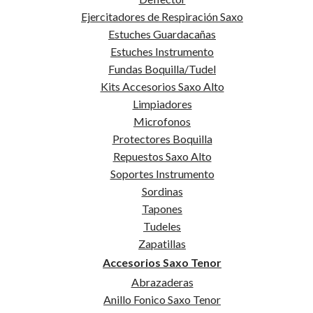
Ejercitadores de Respiración Saxo
Clarinete Contrabajo Instrumentos
Estuches Guardacañas
Estuches Instrumento
mano)
Accesorios Clarinete SIb
Fundas Boquilla/Tudel
Abrazaderas
Kits Accesorios Saxo Alto
Aceites
Limpiadores
iente
Anillos Fónicos
Microfonos
Apoyapulgares
Protectores Boquilla
s de contratación
Argollas Porta Atril
Repuestos Saxo Alto
Atriles Marcha
Soportes Instrumento
Barriletes
Sordinas
 publicidad
Boquillas
Tapones
Boquilleros
Tudeles
Campanas
Zapatillas
Cañas
Accesorios Saxo Tenor
Classical Fingers
Abrazaderas
Control Humedad
Anillo Fonico Saxo Tenor
Corchos