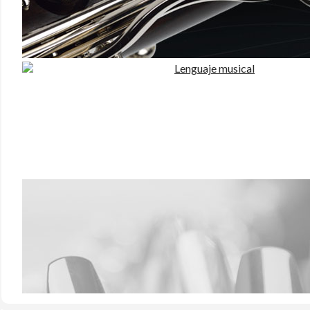
Las abrazaderas JLV
desde las primeras pruebas que hice
utilizando. Parámetros como el timbre, la proyección, la 
sentía muy cómodo con ellas y me gustaba lo que escuchaba
- ¿Cómo surgió la oportunidad de ser embajador JLV?
Cuando probé las
abrazaderas JLV
mi atención rápidam
puse a comparar y a trabajar de forma más completa con e
Así pues, pedí más información a Celia sobre la marca, y l
Ellos lo consideraron muy positivamente y así es como hem
- Si tuvieras que elegir una de las abrazaderas, ¿cúal s
Me encuentro francamente a gusto con las
abrazadera
aquello que busco en cuanto al color y proyección del soni
disponibles.
- ¿Qué cuidados recomendarías a los compradores de
No es una
abrazadera
delicada sino que está pensada par