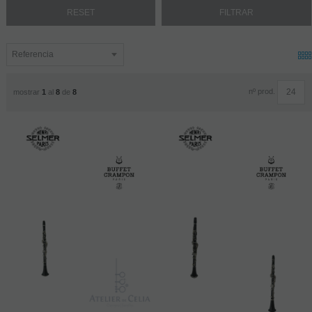
nº prod.
mostrar
1
al
8
de
8