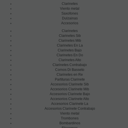
Clarinetes
Viento metal
Saxofones
Dulzainas
Accesorios
Clarinetes
Clarinetes Sib
Clarinetes Mib
Clarinetes En La
Clarinetes Bajo
Clarinetes En Do
Clarinetes Alto
Clarinetes Contrabajo
Cornos Di Basseto
Clarinetes en Re
Partituras Clarinete
Accesorios Clarinete Sib
Accesorios Clarinete Mib
Accesorios Clarinete Bajo
Accesorios Clarinete Alto
Accesorios Clarinete La
Accesorios Clarinete Contrabajo
Viento metal
Trombones
Bombardinos