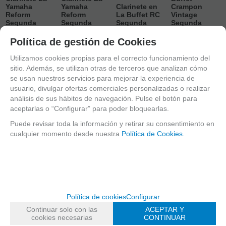
Yamaha
Yamaha
Clarinete en
Crampon
Reform
Reform
La Buffet RC
Vintage
Segunda
Segunda
Segunda
Segunda
Mano
Mano SM1
Mano
Mano
Política de gestión de Cookies
CONSULTAR
CONSULTAR
CONSULTAR
CONSULTAR
Utilizamos cookies propias para el correcto funcionamiento del
STOCK. AGOTADO
STOCK. AGOTADO
STOCK. AGOTADO
STOCK. AGOTADO
TEMPORALMENTE.
TEMPORALMENTE.
TEMPORALMENTE.
TEMPORALMENTE.
sitio. Además, se utilizan otras de terceros que analizan cómo
se usan nuestros servicios para mejorar la experiencia de
usuario, divulgar ofertas comerciales personalizadas o realizar
2.900
€
2.800
€
3.000
€
2.800
€
análisis de sus hábitos de navegación. Pulse el botón para
aceptarlas o “Configurar” para poder bloquearlas.
21.00%
IVA
21.00%
IVA
21.00%
IVA
21.00%
IVA
incluido
incluido
incluido
incluido
Puede revisar toda la información y retirar su consentimiento en
cualquier momento desde nuestra
Política de Cookies.
-
-
-
-
+
+
+
+
RESERVA
RESERVA
RESERVA
RESERVA
PREPAGO
PREPAGO
PREPAGO
PREPAGO
Política de cookies
Configurar
Continuar solo con las
ACEPTAR Y
cookies necesarias
CONTINUAR
nº prod.
mostrar
1
al
8
de
8