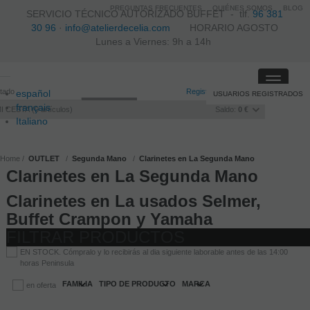
PREGUNTAS FRECUENTES
QUIÉNES SOMOS
BLOG
SERVICIO TÉCNICO AUTORIZADO BUFFET -
tlf.
96 381
30 96
·
info@atelierdecelia.com
HORARIO AGOSTO
Lunes a Viernes: 9h a 14h
Toggle
itado
Registro
/
Iniciar sesión
español
USUARIOS REGISTRADOS
navigati
français
I CESTA
0
artículos
Saldo:
0 €
Italiano
português
Home
OUTLET
Segunda Mano
Clarinetes en La Segunda Mano
Clarinetes en La Segunda Mano
Clarinetes en La usados Selmer,
Buffet Crampon y Yamaha
FILTRAR PRODUCTOS
EN STOCK. Cómpralo y lo recibirás al dia siguiente laborable antes de las 14:00
horas Peninsula
FAMILIA
TIPO DE PRODUCTO
MARCA
en oferta