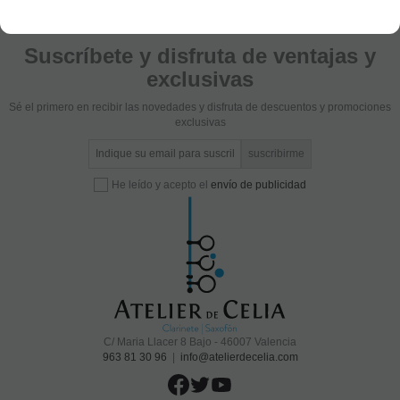
Suscríbete y disfruta de ventajas y
exclusivas
Sé el primero en recibir las novedades y disfruta de descuentos y promociones
exclusivas
He leído y acepto el
envío de publicidad
C/ Maria Llacer 8 Bajo - 46007 Valencia
963 81 30 96
|
info@atelierdecelia.com