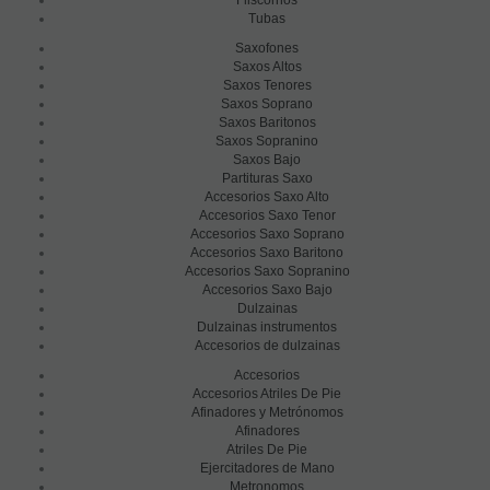
Fliscornos
Tubas
Saxofones
Saxos Altos
Saxos Tenores
Saxos Soprano
Saxos Baritonos
Saxos Sopranino
Saxos Bajo
Partituras Saxo
Accesorios Saxo Alto
Accesorios Saxo Tenor
Accesorios Saxo Soprano
Accesorios Saxo Baritono
Accesorios Saxo Sopranino
Accesorios Saxo Bajo
Dulzainas
Dulzainas instrumentos
Accesorios de dulzainas
Accesorios
Accesorios Atriles De Pie
Afinadores y Metrónomos
Afinadores
Atriles De Pie
Ejercitadores de Mano
Metronomos