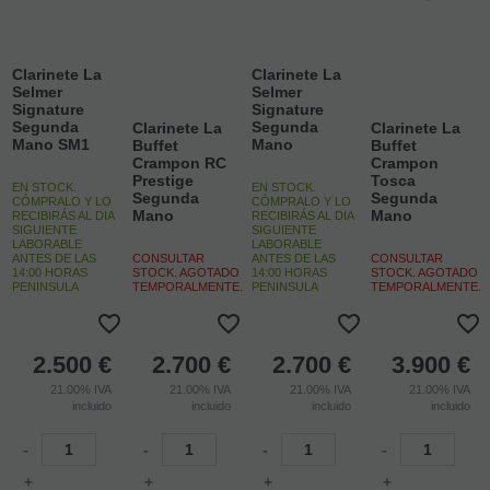
Clarinete La
Clarinete La
Selmer
Selmer
Signature
Signature
Segunda
Segunda
Clarinete La
Clarinete La
Mano SM1
Mano
Buffet
Buffet
Crampon RC
Crampon
Prestige
Tosca
EN STOCK.
EN STOCK.
Segunda
Segunda
CÓMPRALO Y LO
CÓMPRALO Y LO
Mano
Mano
RECIBIRÁS AL DIA
RECIBIRÁS AL DIA
SIGUIENTE
SIGUIENTE
LABORABLE
LABORABLE
ANTES DE LAS
CONSULTAR
ANTES DE LAS
CONSULTAR
14:00 HORAS
STOCK. AGOTADO
14:00 HORAS
STOCK. AGOTADO
PENINSULA
TEMPORALMENTE.
PENINSULA
TEMPORALMENTE.
2.500
€
2.700
€
2.700
€
3.900
€
21.00%
IVA
21.00%
IVA
21.00%
IVA
21.00%
IVA
incluido
incluido
incluido
incluido
-
-
-
-
+
+
+
+