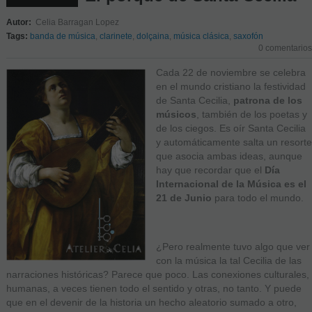
Autor:
Celia Barragan Lopez
Tags:
banda de música
,
clarinete
,
dolçaina
,
música clásica
,
saxofón
0 comentarios
Cada 22 de noviembre se celebra
en el mundo cristiano la festividad
de Santa Cecilia,
patrona de los
músicos
, también de los poetas y
de los ciegos. Es oír Santa Cecilia
y automáticamente salta un resorte
que asocia ambas ideas, aunque
hay que recordar que el
Día
Internacional de la Música es el
21 de Junio
para todo el mundo.
¿Pero realmente tuvo algo que ver
con la música la tal Cecilia de las
narraciones históricas? Parece que poco. Las conexiones culturales,
humanas, a veces tienen todo el sentido y otras, no tanto. Y puede
que en el devenir de la historia un hecho aleatorio sumado a otro,