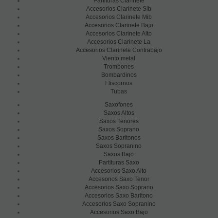
Partituras Clarinete
Accesorios Clarinete Sib
Accesorios Clarinete Mib
Accesorios Clarinete Bajo
Accesorios Clarinete Alto
Accesorios Clarinete La
Accesorios Clarinete Contrabajo
Viento metal
Trombones
Bombardinos
Fliscornos
Tubas
Saxofones
Saxos Altos
Saxos Tenores
Saxos Soprano
Saxos Baritonos
Saxos Sopranino
Saxos Bajo
Partituras Saxo
Accesorios Saxo Alto
Accesorios Saxo Tenor
Accesorios Saxo Soprano
Accesorios Saxo Baritono
Accesorios Saxo Sopranino
Accesorios Saxo Bajo