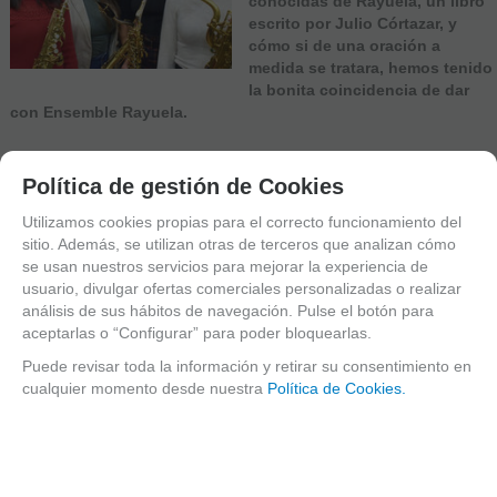
conocidas de Rayuela, un libro
escrito por Julio Córtazar, y
cómo si de una oración a
medida se tratara, hemos tenido
la bonita coincidencia de dar
con Ensemble Rayuela.
Política de gestión de Cookies
Continuar leyendo »
Utilizamos cookies propias para el correcto funcionamiento del
Norma Comes Vidal,
03/03/2020
sitio. Además, se utilizan otras de terceros que analizan cómo
profesora de clarinete del
se usan nuestros servicios para mejorar la experiencia de
Conservatorio Profesional de música
usuario, divulgar ofertas comerciales personalizadas o realizar
análisis de sus hábitos de navegación. Pulse el botón para
Mestre Tàrrega de Castellón
aceptarlas o “Configurar” para poder bloquearlas.
Autor:
Marketing Atelier de Celia
Puede revisar toda la información y retirar su consentimiento en
0 comentarios
Tags:
abrazadera
,
banda de música
,
cañas
,
clarinete
cualquier momento desde nuestra
Política de Cookies.
Cuéntanos, ¿Quién es Norma Comes y cómo surge tu pasión
por la música?
Mi nombre es Norma Comes Vidal , soy de Burriana Castellón. Y soy