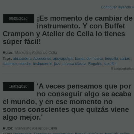
Continuar leyendo »
¡Es momento de cambiar de
08/09/2020
instrumento. Y con Buffet
Crampon y Atelier de Celia lo tienes
súper fácil!
Autor:
Marketing Atelier de Celia
Tags:
abrazadera
,
Accesorios
,
apoyapulgar
,
banda de música
,
boquilla
,
cañas
,
clarinete
,
estuche
,
instrumento
,
jazz
,
música clásica
,
Regalos
,
saxofón
0 comentarios
'A veces pensamos que por
16/03/2020
no conseguir algo se acaba
el mundo, y en ese momento no
somos conscientes que quizás viene
algo mejor.'
Autor:
Marketing Atelier de Celia