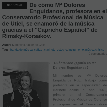
De cómo Mª Dolores
01/10/2020
Enguídanos, profesora en el
Conservatorio Profesional de Música
de Utiel, se enamoró de la música
gracias a el "Capricho Español" de
Rimsky-Korsakov.
Autor:
Marketing Atelier de Celia
Tags:
banda de música
,
cañas
,
clarinete
,
estuche
,
instrumento
,
música clásica
0 comentarios
Cuéntanos: ¿Quién es Mª
Dolores Enguídanos?
Mi nombre es Mª Dolores
Enguídanos Ruiz. Trabajo como
profesora en la especialidad de
clarinete desde el año 2001,
primero en el Conservatorio
Profesional de Música de Ourense
y después en el Conservatorio