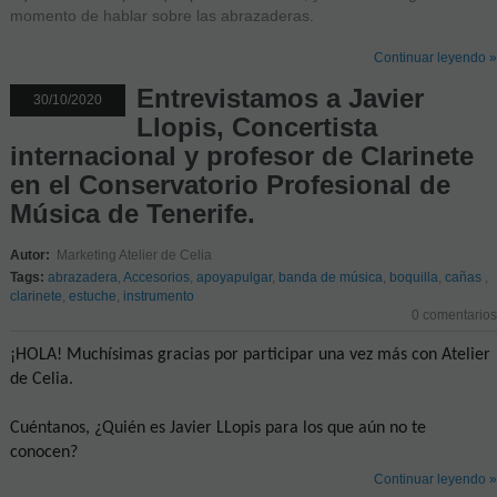
momento de hablar sobre las abrazaderas.
Continuar leyendo »
Entrevistamos a Javier
30/10/2020
Llopis, Concertista
internacional y profesor de Clarinete
en el Conservatorio Profesional de
Música de Tenerife.
Autor:
Marketing Atelier de Celia
Tags:
abrazadera
,
Accesorios
,
apoyapulgar
,
banda de música
,
boquilla
,
cañas
,
clarinete
,
estuche
,
instrumento
0 comentarios
¡HOLA! Muchísimas gracias por participar una vez más con Atelier
de Celia.
Cuéntanos, ¿Quién es Javier LLopis para los que aún no te
conocen?
Continuar leyendo »