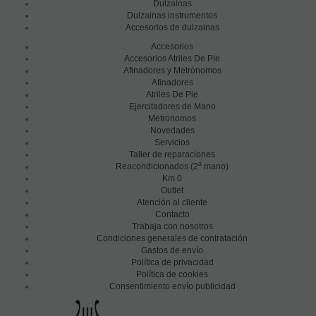
Dulzainas
Dulzainas instrumentos
Accesorios de dulzainas
Accesorios
Accesorios Atriles De Pie
Afinadores y Metrónomos
Afinadores
Atriles De Pie
Ejercitadores de Mano
Metronomos
Novedades
Servicios
Taller de reparaciones
a
Reacondicionados (2
mano)
Km 0
Outlet
Atención al cliente
Contacto
Trabaja con nosotros
Condiciones generales de contratación
Gastos de envío
Política de privacidad
Política de cookies
Consentimiento envío publicidad