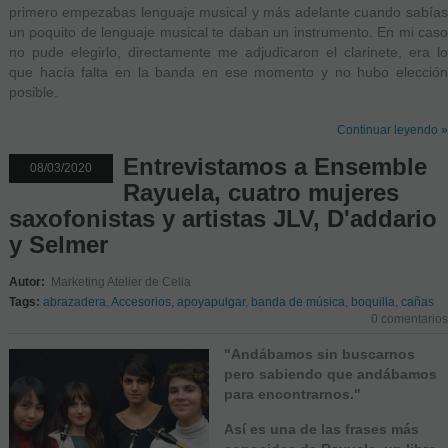
primero empezabas lenguaje musical y más adelante cuando sabías
un poquito de lenguaje musical te daban un instrumento. En mi caso
no pude elegirlo, directamente me adjudicaron el clarinete, era lo
que hacía falta en la banda en ese momento y no hubo elección
posible.
Continuar leyendo »
Entrevistamos a Ensemble
08/03/2020
Rayuela, cuatro mujeres
saxofonistas y artistas JLV, D'addario
y Selmer
Autor:
Marketing Atelier de Celia
Tags:
abrazadera
,
Accesorios
,
apoyapulgar
,
banda de música
,
boquilla
,
cañas
0 comentarios
"
Andábamos sin buscarnos
pero sabiendo que andábamos
para encontrarnos
."
Así es una de las frases más