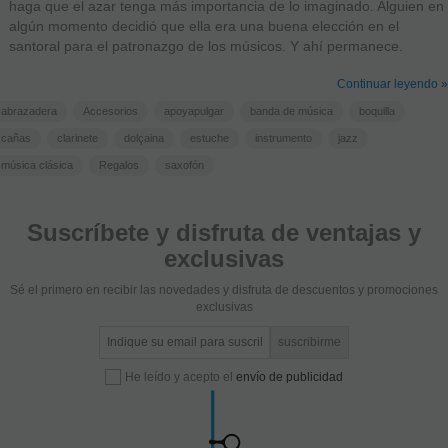
haga que el azar tenga más importancia de lo imaginado. Alguien en
algún momento decidió que ella era una buena elección en el
santoral para el patronazgo de los músicos. Y ahí permanece.
Continuar leyendo »
abrazadera
Accesorios
apoyapulgar
banda de música
boquilla
cañas
clarinete
dolçaina
estuche
instrumento
jazz
música clásica
Regalos
saxofón
Suscríbete y disfruta de ventajas y
exclusivas
Sé el primero en recibir las novedades y disfruta de descuentos y promociones
exclusivas
He leído y acepto el
envío de publicidad