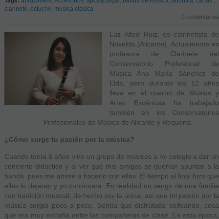
Tags:
abrazadera
,
Accesorios
,
apoyapulgar
,
banda de música
,
boquilla
,
cañas
,
clarinete
,
estuche
,
música clásica
0 comentarios
Luz Alted Ruiz, es clarinetista de
Novelda (Alicante). Actualmente es
profesora de Clarinete del
Conservatorio Profesional de
Música Ana María Sánchez de
Elda, pero durante los 12 años
lleva en el cuerpo de Música y
Artes Escénicas ha trabajado
también en los Conservatorios
Profesionales de Música de Alicante y Requena.
¿Cómo surge tu pasión por la música?
Cuando tenía 8 años vino un grupo de músicos a mi colegio a dar un
concierto didáctico y al ver que mis amigas se querían apuntar a la
banda pues me animé a hacerlo con ellas. El tiempo al final hizo que
ellas lo dejaran y yo continuara. En realidad no vengo de una familia
con tradición musical, de hecho soy la única, así que mi pasión por la
música surgió poco a poco. Sentía que disfrutada solfeando, cosa
que era muy extraña entre los compañeros de clase. En esta época,