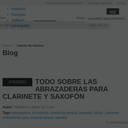
PREGUNTAS FRECUENTES
QUIÉNES SOMOS
BLOG
español
Toggle
français
itado
Registro
/
Iniciar sesión
USUARIOS REGISTRADOS
navigati
Italiano
I CESTA
português
0
artículos
Saldo:
0 €
Home
banda de música
Blog
TODO SOBRE LAS
27/10/2022
ABRAZADERAS PARA
CLARINETE Y SAXOFÓN
Autor:
Marketing Atelier de Celia
Tags:
abrazadera
,
Accesorios
,
banda de música
,
boquilla
,
cañas
,
clarinete
,
instrumento
,
jazz
,
música clásica
,
saxofón
0 comentarios