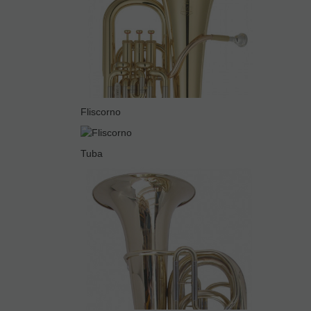
Fliscorno
Tuba