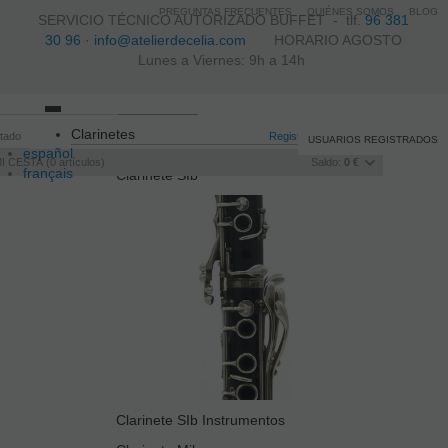
PREGUNTAS FRECUENTES
QUIÉNES SOMOS
BLOG
SERVICIO TÉCNICO AUTORIZADO BUFFET -
tlf.
96 381
30 96
·
info@atelierdecelia.com
HORARIO AGOSTO
Lunes a Viernes: 9h a 14h
Toggle
Clarinetes
itado
navigation
Registro
/
Iniciar sesión
USUARIOS REGISTRADOS
español
I CESTA
0
artículos
Saldo:
0 €
français
Clarinete SIb
Italiano
português
Clarinete SIb Instrumentos