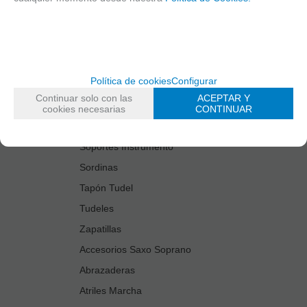
Estuches Guardacañas
Estuches Instrumento
Fundas Boquilla/Tudel
Kits Accesorios Saxo Tenor
Política de cookies
Configurar
Limpiadores
Continuar solo con las
ACEPTAR Y
Protectores Boquilla
cookies necesarias
CONTINUAR
Protectores Llaves
Soportes Instrumento
Sordinas
Tapón Tudel
Tudeles
Zapatillas
Accesorios Saxo Soprano
Abrazaderas
Atriles Marcha