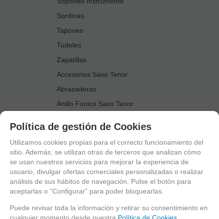
Soportes Instrumento
Sordinas
Tapones
Tudeles
Zapatillas
Accesorios Saxo Tenor
Abrazaderas
Anillo Fonico Saxo Tenor
Atriles Marcha
Política de gestión de Cookies
Boquillas
Utilizamos cookies propias para el correcto funcionamiento del
Boquilleros
sitio. Además, se utilizan otras de terceros que analizan cómo
se usan nuestros servicios para mejorar la experiencia de
Cañas
usuario, divulgar ofertas comerciales personalizadas o realizar
Cordones Arneses
análisis de sus hábitos de navegación. Pulse el botón para
aceptarlas o “Configurar” para poder bloquearlas.
Cortacañas
Deflector Saxo Tenor
Puede revisar toda la información y retirar su consentimiento en
cualquier momento desde nuestra
Política de Cookies.