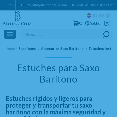
tlf.
96 381 30 96
·
info@atelierdecelia.com
HORARIO AGOSTO Lunes a Vierne
0
Saldo:
Usuarios 
Toggle
navigation
Home
Saxofones
Accesorios Saxo Baritono
Estuches Instru
Estuches para Saxo
Barítono
Estuches rígidos y ligeros para
proteger y transportar tu saxo
barítono con la máxima seguridad y