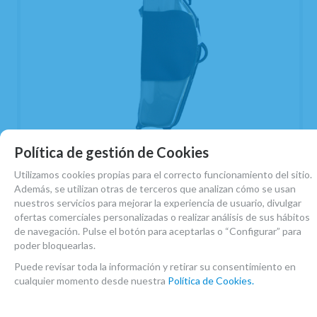
Política de gestión de Cookies
Estuche Saxo Baritono Bags Evolution EV-I
Utilizamos cookies propias para el correcto funcionamiento del sitio.
Metalic Grafito
Además, se utilizan otras de terceros que analizan cómo se usan
EN STOCK. CÓMPRALO Y LO RECIBIRÁS AL DIA SIGUIENTE LABORABLE
nuestros servicios para mejorar la experiencia de usuario, divulgar
ANTES DE LAS 14:00 HORAS PENINSULA
ofertas comerciales personalizadas o realizar análisis de sus hábitos
495
€
de navegación. Pulse el botón para aceptarlas o “Configurar” para
-
+
poder bloquearlas.
21.00%
IVA incluido
unidad
Puede revisar toda la información y retirar su consentimiento en
cualquier momento desde nuestra
Política de Cookies.
AÑADIR A CESTA