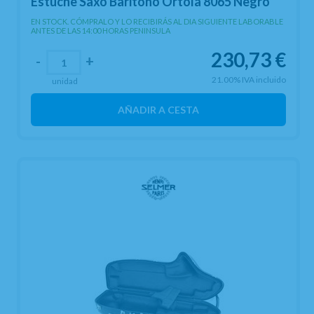
Estuche Saxo Baritono Ortola 8065 Negro
EN STOCK. CÓMPRALO Y LO RECIBIRÁS AL DIA SIGUIENTE LABORABLE
ANTES DE LAS 14:00 HORAS PENINSULA
230,73
€
-
+
21.00%
IVA incluido
unidad
AÑADIR A CESTA