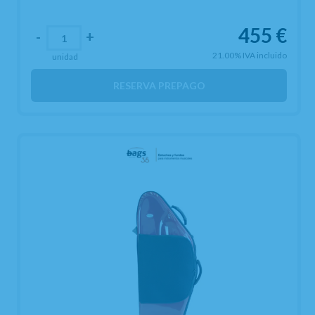
455
€
-
+
21.00%
IVA incluido
unidad
RESERVA PREPAGO