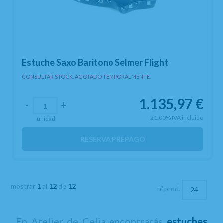
Estuche Saxo Baritono Selmer Flight
CONSULTAR STOCK. AGOTADO TEMPORALMENTE.
1.135,97
€
-
+
21.00%
IVA incluido
unidad
RESERVA PREPAGO
mostrar
1
al
12
de
12
nº prod.
En Atelier de Celia encontrarás
estuches