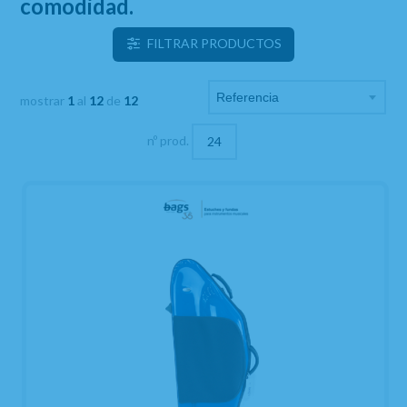
comodidad.
FILTRAR PRODUCTOS
mostrar
1
al
12
de
12
nº prod.