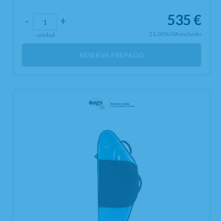
535
€
-
+
21.00%
IVA incluido
unidad
RESERVA PREPAGO