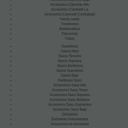
Accesorios Clarinete Alto
Accesorios Clarinete La
Accesorios Clarinete Contrabajo
Viento metal
Trombones
Bombardinos
Fliscornos
Tubas
Saxofones
Saxos Altos
Saxos Tenores
Saxos Soprano
Saxos Baritonos
Saxos Sopranino
Saxos Bajo
Partituras Saxo
Accesorios Saxo Alto
Accesorios Saxo Tenor
Accesorios Saxo Soprano
Accesorios Saxo Baritono
Accesorios Saxo Sopranino
Accesorios Saxo Bajo
Dulzainas
Dulzainas instrumentos
Accesorios de dulzainas