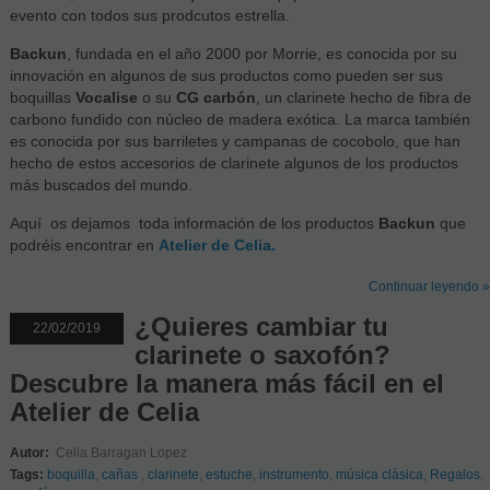
evento con todos sus prodcutos estrella.
Backun
, fundada en el año 2000 por Morrie, es conocida por su
innovación en algunos de sus productos como pueden ser sus
boquillas
Vocalise
o su
CG carbón
, un clarinete hecho de fibra de
carbono fundido con núcleo de madera exótica. La marca también
es conocida por sus barriletes y campanas de cocobolo, que han
hecho de estos accesorios de clarinete algunos de los productos
más buscados del mundo.
Aquí os dejamos toda información de los productos
Backun
que
podréis encontrar en
Atelier de Celia.
Continuar leyendo »
¿Quieres cambiar tu
22/02/2019
clarinete o saxofón?
Descubre la manera más fácil en el
Atelier de Celia
Autor:
Celia Barragan Lopez
Tags:
boquilla
,
cañas
,
clarinete
,
estuche
,
instrumento
,
música clásica
,
Regalos
,