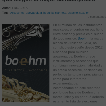
Autor:
ERIC CREA
Tags:
Accesorios
,
apoyapulgar
,
boquilla
,
clarinete
,
estuche
,
saxofón
0 comentarios
En el mundo de los instrumentos
musicales, encontrar un equilibrio
entre calidad y precio es el sueño
de todo músico.
Boehm
, la marca
blanca de Atelier de Celia, ha
cumplido este sueño desde 2012.
Diseñada para músicos
apasionados, Boehm ofrece
instrumentos y accesorios que
combinan innovación, fiabilidad y
un precio accesible, haciéndolos
perfectos tanto para principiantes
como para intérpretes
experimentados.
Acompáñame en este recorrido
por lo que hace de Boehm una
marca única y en por qué debería
estar en tu lista de elecciones.