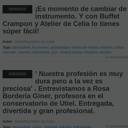
¡Es momento de cambiar de
08/09/2020
instrumento. Y con Buffet
Crampon y Atelier de Celia lo tienes
súper fácil!
Autor:
Marketing Atelier de Celia
Tags:
abrazadera
,
Accesorios
,
apoyapulgar
,
banda de música
,
boquilla
,
cañas
,
clarinete
,
estuche
,
instrumento
,
jazz
,
música clásica
,
Regalos
,
saxofón
0 comentarios
' Nuestra profesión es muy
20/03/2020
dura pero a la vez es
preciosa' . Entrevistamos a Rosa
Bordería Giner, profesora en el
conservatorio de Utiel. Entregada,
divertida y gran profesional.
Autor:
Marketing Atelier de Celia
0 comentarios
Tags:
abrazadera
,
cañas
,
clarinete
,
estuche
,
instrumento