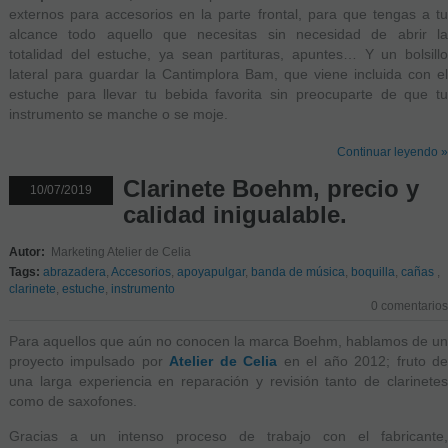
externos para accesorios en la parte frontal, para que tengas a tu
alcance todo aquello que necesitas sin necesidad de abrir la
totalidad del estuche, ya sean partituras, apuntes… Y un bolsillo
lateral para guardar la Cantimplora Bam, que viene incluida con el
estuche para llevar tu bebida favorita sin preocuparte de que tu
instrumento se manche o se moje.
Continuar leyendo »
Clarinete Boehm, precio y
10/07/2019
calidad inigualable.
Autor:
Marketing Atelier de Celia
Tags:
abrazadera
,
Accesorios
,
apoyapulgar
,
banda de música
,
boquilla
,
cañas
,
clarinete
,
estuche
,
instrumento
0 comentarios
Para aquellos que aún no conocen la marca Boehm, hablamos de un
proyecto impulsado por
Atelier de Celia
en el año 2012; fruto d
una larga experiencia en reparación y revisión tanto de clarinetes
como de saxofones.
Gracias a un intenso proceso de trabajo con el fabricante,