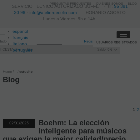
PREGUNTAS FRECUENTES
QUIÉNES SOMOS
BLOG
SERVICIO TÉCNICO AUTORIZADO BUFFET -
tlf.
96 381
30 96
·
info@atelierdecelia.com
HORARIO AGOSTO
Lunes a Viernes: 9h a 14h
español
Toggle
français
itado
Registro
/
Iniciar sesión
USUARIOS REGISTRADOS
navigati
Italiano
I CESTA
português
0
artículos
Saldo:
0 €
Home
estuche
Blog
1
2
Boehm: La elección
02/01/2025
inteligente para músicos
que exigen la mejor calidad/precio