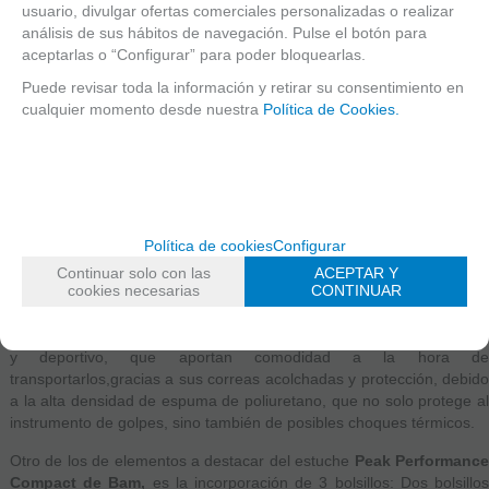
usuario, divulgar ofertas comerciales personalizadas o realizar
Autor:
Marketing Atelier de Celia
análisis de sus hábitos de navegación. Pulse el botón para
0 comentarios
Tags:
estuche
aceptarlas o “Configurar” para poder bloquearlas.
Mediados de Julio y a la vuelta de la esquina se avecinan viajes,
Puede revisar toda la información y retirar su consentimiento en
cursos, actividades, conciertos, acampadas…o simplemente tienes
cualquier momento desde nuestra
Política de Cookies.
ganas de cambiar de estuche. Es por ello que la marca francesa
Bam ha incorporado a su gama de estuches de clarinete dos nuevos
modelos: El
Peak Performance Compact para clarinete Sib
o
E
estuche Peak Performance Compact doble
para que pueda
llevar también contigo el clarinete en La. Su nueva apuesta en el
mercado se debe a la capacidad que tiene esta empresa francesa
Política de cookies
Configurar
de innovar en sus productos y en su calidad de que desprenden
Continuar solo con las
ACEPTAR Y
estos estuches.
cookies necesarias
CONTINUAR
En este caso, los
estuches Peak Performance Compact
s
caracterizan por su original forma de mochila de estilo desenfadado
y deportivo, que aportan comodidad a la hora de
transportarlos,gracias a sus correas acolchadas y protección, debido
a la alta densidad de espuma de poliuretano, que no solo protege al
instrumento de golpes, sino también de posibles choques térmicos.
Otro de los de elementos a destacar del estuche
Peak Performanc
Compact de Bam,
es la incorporación de 3 bolsillos: Dos bolsillo