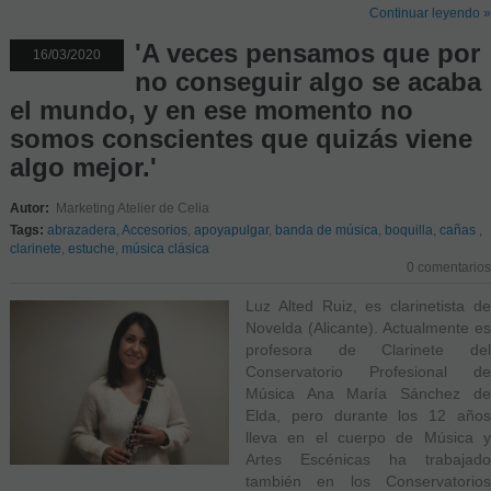
Continuar leyendo »
'A veces pensamos que por
16/03/2020
no conseguir algo se acaba
el mundo, y en ese momento no
somos conscientes que quizás viene
algo mejor.'
Autor:
Marketing Atelier de Celia
Tags:
abrazadera
,
Accesorios
,
apoyapulgar
,
banda de música
,
boquilla
,
cañas
,
clarinete
,
estuche
,
música clásica
0 comentarios
Luz Alted Ruiz, es clarinetista de
Novelda (Alicante). Actualmente es
profesora de Clarinete del
Conservatorio Profesional de
Música Ana María Sánchez de
Elda, pero durante los 12 años
lleva en el cuerpo de Música y
Artes Escénicas ha trabajado
también en los Conservatorios