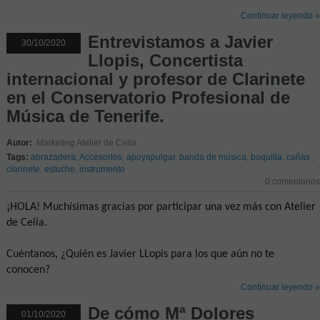
Continuar leyendo »
Entrevistamos a Javier
30/10/2020
Llopis, Concertista
internacional y profesor de Clarinete
en el Conservatorio Profesional de
Música de Tenerife.
Autor:
Marketing Atelier de Celia
Tags:
abrazadera
,
Accesorios
,
apoyapulgar
,
banda de música
,
boquilla
,
cañas
,
clarinete
,
estuche
,
instrumento
0 comentarios
¡HOLA! Muchísimas gracias por participar una vez más con Atelier
de Celia.
Cuéntanos, ¿Quién es Javier LLopis para los que aún no te
conocen?
Continuar leyendo »
De cómo Mª Dolores
01/10/2020