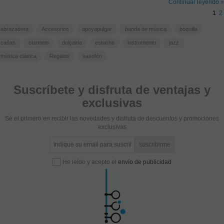
Continuar leyendo »
1
2
abrazadera
Accesorios
apoyapulgar
banda de música
boquilla
cañas
clarinete
dolçaina
estuche
instrumento
jazz
música clásica
Regalos
saxofón
Suscríbete y disfruta de ventajas y
exclusivas
Sé el primero en recibir las novedades y disfruta de descuentos y promociones
exclusivas
He leído y acepto el
envío de publicidad