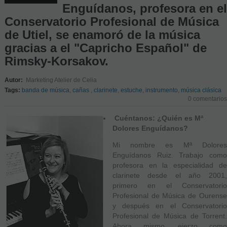
Enguídanos, profesora en el
Conservatorio Profesional de Música
de Utiel, se enamoró de la música
gracias a el "Capricho Español" de
Rimsky-Korsakov.
Autor:
Marketing Atelier de Celia
Tags:
banda de música
,
cañas
,
clarinete
,
estuche
,
instrumento
,
música clásica
0 comentarios
Cuéntanos: ¿Quién es Mª
Dolores Enguídanos?
Mi nombre es Mª Dolores
Enguídanos Ruiz. Trabajo como
profesora en la especialidad de
clarinete desde el año 2001,
primero en el Conservatorio
Profesional de Música de Ourense
y después en el Conservatorio
Profesional de Música de Torrent.
Ahora mismo, ejerzo como