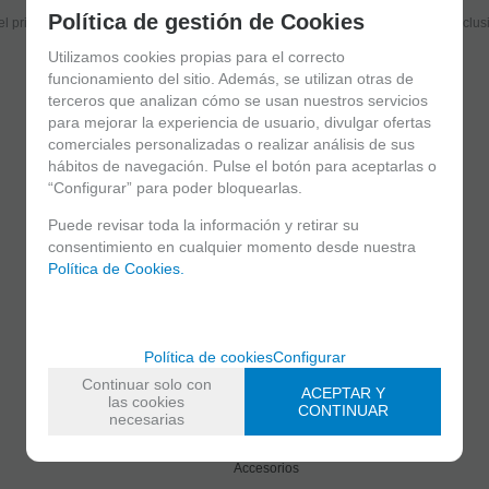
Política de gestión de Cookies
el primero en recibir las novedades y disfruta de descuentos y promociones exclus
Utilizamos cookies propias para el correcto
funcionamiento del sitio. Además, se utilizan otras de
terceros que analizan cómo se usan nuestros servicios
He leído y acepto el
envío de publicidad
para mejorar la experiencia de usuario, divulgar ofertas
comerciales personalizadas o realizar análisis de sus
hábitos de navegación. Pulse el botón para aceptarlas o
“Configurar” para poder bloquearlas.
Puede revisar toda la información y retirar su
consentimiento en cualquier momento desde nuestra
Política de Cookies.
C/ Maria Llacer 8 Bajo - 46007 Valencia
963 81 30 96
|
info@atelierdecelia.com
Política de cookies
Configurar
Continuar solo con
ACEPTAR Y
Clarinetes
las cookies
CONTINUAR
Viento metal
necesarias
Saxofones
Dulzainas
Accesorios