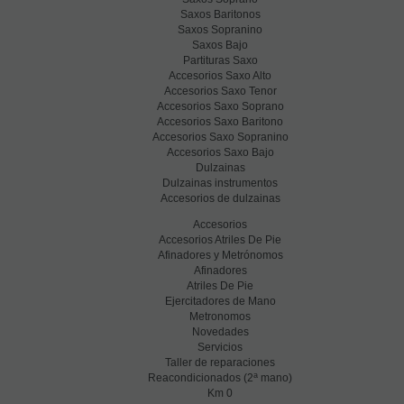
Saxos Baritonos
Saxos Sopranino
Saxos Bajo
Partituras Saxo
Accesorios Saxo Alto
Accesorios Saxo Tenor
Accesorios Saxo Soprano
Accesorios Saxo Baritono
Accesorios Saxo Sopranino
Accesorios Saxo Bajo
Dulzainas
Dulzainas instrumentos
Accesorios de dulzainas
Accesorios
Accesorios Atriles De Pie
Afinadores y Metrónomos
Afinadores
Atriles De Pie
Ejercitadores de Mano
Metronomos
Novedades
Servicios
Taller de reparaciones
a
Reacondicionados (2
mano)
Km 0