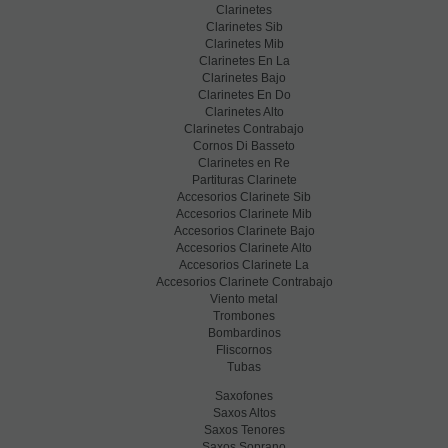
Clarinetes
Clarinetes Sib
Clarinetes Mib
Clarinetes En La
Clarinetes Bajo
Clarinetes En Do
Clarinetes Alto
Clarinetes Contrabajo
Cornos Di Basseto
Clarinetes en Re
Partituras Clarinete
Accesorios Clarinete Sib
Accesorios Clarinete Mib
Accesorios Clarinete Bajo
Accesorios Clarinete Alto
Accesorios Clarinete La
Accesorios Clarinete Contrabajo
Viento metal
Trombones
Bombardinos
Fliscornos
Tubas
Saxofones
Saxos Altos
Saxos Tenores
Saxos Soprano