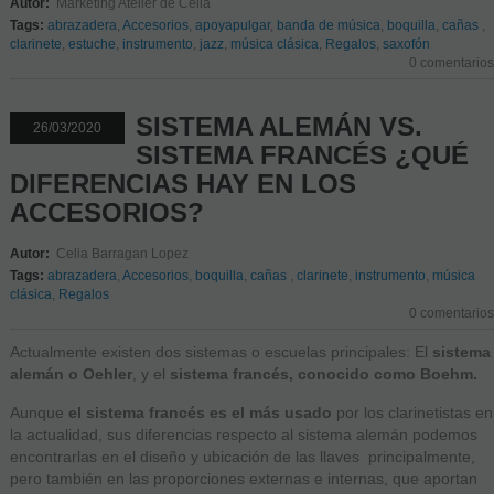
Autor:
Marketing Atelier de Celia
Tags:
abrazadera
,
Accesorios
,
apoyapulgar
,
banda de música
,
boquilla
,
cañas
,
clarinete
,
estuche
,
instrumento
,
jazz
,
música clásica
,
Regalos
,
saxofón
0 comentarios
SISTEMA ALEMÁN VS.
26/03/2020
SISTEMA FRANCÉS ¿QUÉ
DIFERENCIAS HAY EN LOS
ACCESORIOS?
Autor:
Celia Barragan Lopez
Tags:
abrazadera
,
Accesorios
,
boquilla
,
cañas
,
clarinete
,
instrumento
,
música
clásica
,
Regalos
0 comentarios
Actualmente existen dos sistemas o escuelas principales: El
sistema
alemán o Oehler
, y el
sistema francés, conocido como Boehm.
Aunque
el sistema francés es el más usado
por los clarinetistas en
la actualidad, sus diferencias respecto al sistema alemán podemos
encontrarlas en el diseño y ubicación de las llaves principalmente,
pero también en las proporciones externas e internas, que aportan