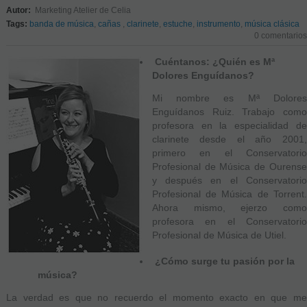
Autor:
Marketing Atelier de Celia
Tags:
banda de música
,
cañas
,
clarinete
,
estuche
,
instrumento
,
música clásica
0 comentarios
Cuéntanos: ¿Quién es Mª
Dolores Enguídanos?
Mi nombre es Mª Dolores
Enguídanos Ruiz. Trabajo como
profesora en la especialidad de
clarinete desde el año 2001,
primero en el Conservatorio
Profesional de Música de Ourense
y después en el Conservatorio
Profesional de Música de Torrent.
Ahora mismo, ejerzo como
profesora en el Conservatorio
Profesional de Música de Utiel.
¿Cómo surge tu pasión por la
música?
La verdad es que no recuerdo el momento exacto en que me