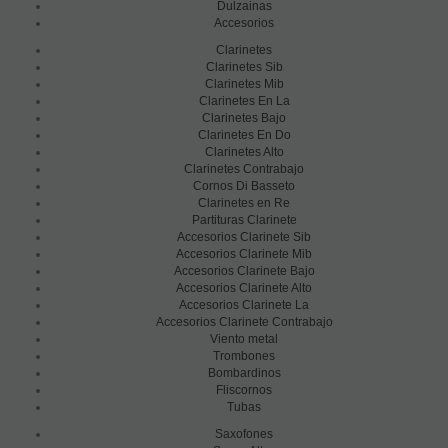
Dulzainas
Accesorios
Clarinetes
Clarinetes Sib
Clarinetes Mib
Clarinetes En La
Clarinetes Bajo
Clarinetes En Do
Clarinetes Alto
Clarinetes Contrabajo
Cornos Di Basseto
Clarinetes en Re
Partituras Clarinete
Accesorios Clarinete Sib
Accesorios Clarinete Mib
Accesorios Clarinete Bajo
Accesorios Clarinete Alto
Accesorios Clarinete La
Accesorios Clarinete Contrabajo
Viento metal
Trombones
Bombardinos
Fliscornos
Tubas
Saxofones