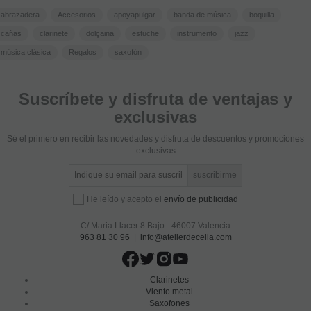
abrazadera
Accesorios
apoyapulgar
banda de música
boquilla
cañas
clarinete
dolçaina
estuche
instrumento
jazz
música clásica
Regalos
saxofón
Suscríbete y disfruta de ventajas y
exclusivas
Sé el primero en recibir las novedades y disfruta de descuentos y promociones
exclusivas
He leído y acepto el
envío de publicidad
C/ Maria Llacer 8 Bajo - 46007 Valencia
963 81 30 96
|
info@atelierdecelia.com
Clarinetes
Viento metal
Saxofones