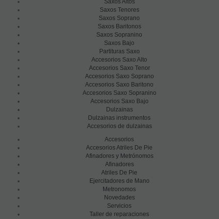
Saxos Altos
Saxos Tenores
Saxos Soprano
Saxos Baritonos
Saxos Sopranino
Saxos Bajo
Partituras Saxo
Accesorios Saxo Alto
Accesorios Saxo Tenor
Accesorios Saxo Soprano
Accesorios Saxo Baritono
Accesorios Saxo Sopranino
Accesorios Saxo Bajo
Dulzainas
Dulzainas instrumentos
Accesorios de dulzainas
Accesorios
Accesorios Atriles De Pie
Afinadores y Metrónomos
Afinadores
Atriles De Pie
Ejercitadores de Mano
Metronomos
Novedades
Servicios
Taller de reparaciones