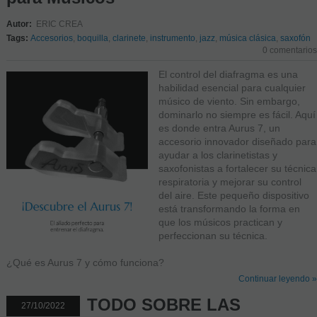
Autor:
ERIC CREA
Tags:
Accesorios
,
boquilla
,
clarinete
,
instrumento
,
jazz
,
música clásica
,
saxofón
0 comentarios
El control del diafragma es una
habilidad esencial para cualquier
músico de viento. Sin embargo,
dominarlo no siempre es fácil. Aquí
es donde entra Aurus 7, un
accesorio innovador diseñado para
ayudar a los clarinetistas y
saxofonistas a fortalecer su técnica
respiratoria y mejorar su control
del aire. Este pequeño dispositivo
está transformando la forma en
que los músicos practican y
perfeccionan su técnica.
¿Qué es Aurus 7 y cómo funciona?
Continuar leyendo »
TODO SOBRE LAS
27/10/2022