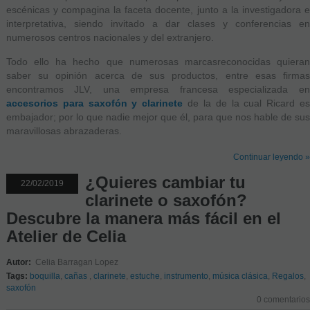
escénicas y compagina la faceta docente, junto a la investigadora e
interpretativa, siendo invitado a dar clases y conferencias en
numerosos centros nacionales y del extranjero.
Todo ello ha hecho que numerosas marcasreconocidas quieran
saber su opinión acerca de sus productos, entre esas firmas
encontramos JLV, una empresa francesa especializada en
accesorios para saxofón y clarinete
de la de la cual Ricard e
embajador; por lo que nadie mejor que él, para que nos hable de sus
maravillosas abrazaderas.
Continuar leyendo »
¿Quieres cambiar tu
22/02/2019
clarinete o saxofón?
Descubre la manera más fácil en el
Atelier de Celia
Autor:
Celia Barragan Lopez
Tags:
boquilla
,
cañas
,
clarinete
,
estuche
,
instrumento
,
música clásica
,
Regalos
,
saxofón
0 comentarios