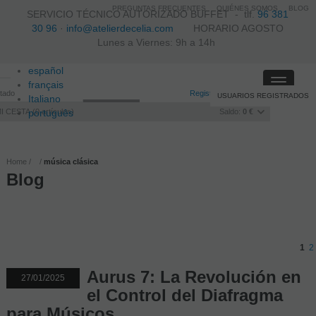
PREGUNTAS FRECUENTES
QUIÉNES SOMOS
BLOG
SERVICIO TÉCNICO AUTORIZADO BUFFET -
tlf.
96 381
30 96
·
info@atelierdecelia.com
HORARIO AGOSTO
Lunes a Viernes: 9h a 14h
español
Toggle
français
itado
Registro
/
Iniciar sesión
USUARIOS REGISTRADOS
navigati
Italiano
I CESTA
português
0
artículos
Saldo:
0 €
Home
música clásica
Blog
1
2
Aurus 7: La Revolución en
27/01/2025
el Control del Diafragma
para Músicos