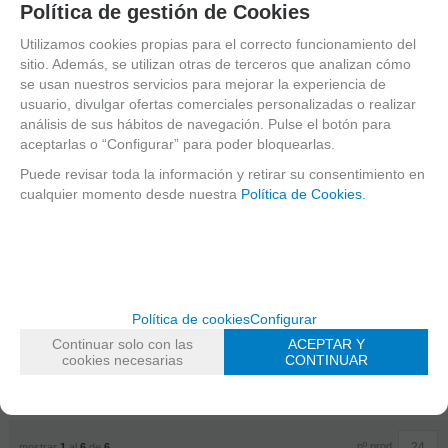
Política de gestión de Cookies
GUY.- PIEZA
EN TRIO
Utilizamos cookies propias para el correcto funcionamiento del
Hummel: Trio
Para 3
sitio. Además, se utilizan otras de terceros que analizan cómo
EN STOCK.
Clarinetes en
CÓMPRALO Y LO
se usan nuestros servicios para mejorar la experiencia de
Sib Mayor
RECIBIRÁS AL DIA
usuario, divulgar ofertas comerciales personalizadas o realizar
SIGUIENTE
LABORABLE
análisis de sus hábitos de navegación. Pulse el botón para
CONSULTAR
ANTES DE LAS
aceptarlas o “Configurar” para poder bloquearlas.
STOCK. AGOTADO
14:00 HORAS
TEMPORALMENTE.
PENINSULA
Puede revisar toda la información y retirar su consentimiento en
cualquier momento desde nuestra
Política de Cookies.
14,98
€
17,50
€
4.00%
IVA incluido
4.00%
IVA incluido
-
-
Política de cookies
Configurar
+
+
Continuar solo con las
ACEPTAR Y
cookies necesarias
CONTINUAR
RESERVA
AÑADIR A
PREPAGO
CESTA
nº prod.
mostrar
1
al
6
de
6