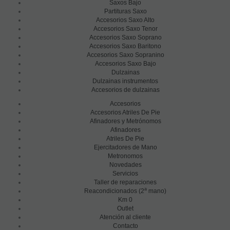
Saxos Bajo
Partituras Saxo
Accesorios Saxo Alto
Accesorios Saxo Tenor
Accesorios Saxo Soprano
Accesorios Saxo Baritono
Accesorios Saxo Sopranino
Accesorios Saxo Bajo
Dulzainas
Dulzainas instrumentos
Accesorios de dulzainas
Accesorios
Accesorios Atriles De Pie
Afinadores y Metrónomos
Afinadores
Atriles De Pie
Ejercitadores de Mano
Metronomos
Novedades
Servicios
Taller de reparaciones
a
Reacondicionados (2
mano)
Km 0
Outlet
Atención al cliente
Contacto