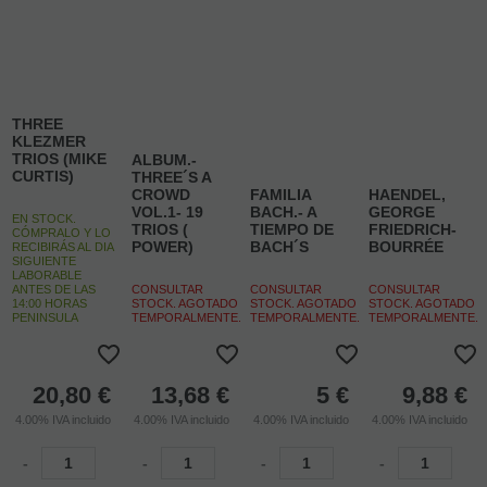
THREE
KLEZMER
TRIOS (MIKE
ALBUM.-
CURTIS)
THREE´S A
CROWD
FAMILIA
HAENDEL,
VOL.1- 19
BACH.- A
GEORGE
EN STOCK.
TRIOS (
TIEMPO DE
FRIEDRICH-
CÓMPRALO Y LO
POWER)
BACH´S
BOURRÉE
RECIBIRÁS AL DIA
SIGUIENTE
LABORABLE
ANTES DE LAS
CONSULTAR
CONSULTAR
CONSULTAR
14:00 HORAS
STOCK. AGOTADO
STOCK. AGOTADO
STOCK. AGOTADO
PENINSULA
TEMPORALMENTE.
TEMPORALMENTE.
TEMPORALMENTE.
20,80
€
13,68
€
5
€
9,88
€
4.00%
IVA incluido
4.00%
IVA incluido
4.00%
IVA incluido
4.00%
IVA incluido
-
-
-
-