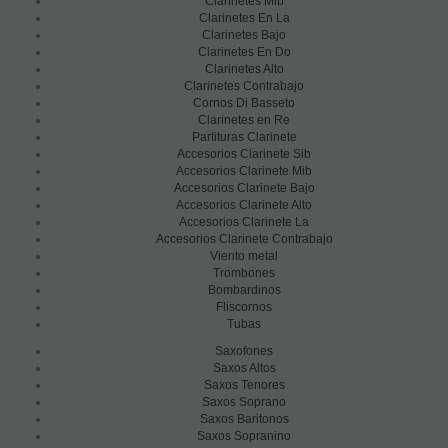
Clarinetes Mib
Clarinetes En La
Clarinetes Bajo
Clarinetes En Do
Clarinetes Alto
Clarinetes Contrabajo
Cornos Di Basseto
Clarinetes en Re
Partituras Clarinete
Accesorios Clarinete Sib
Accesorios Clarinete Mib
Accesorios Clarinete Bajo
Accesorios Clarinete Alto
Accesorios Clarinete La
Accesorios Clarinete Contrabajo
Viento metal
Trombones
Bombardinos
Fliscornos
Tubas
Saxofones
Saxos Altos
Saxos Tenores
Saxos Soprano
Saxos Baritonos
Saxos Sopranino