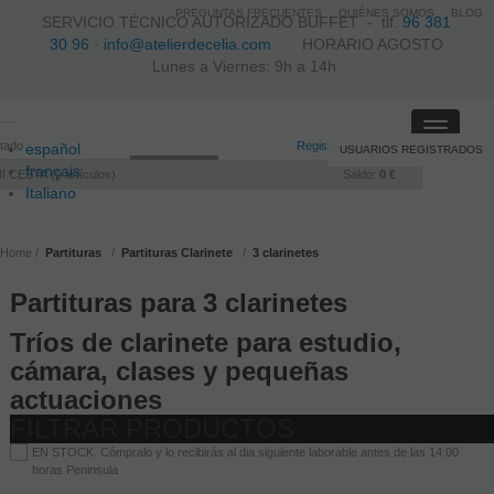
PREGUNTAS FRECUENTES
QUIÉNES SOMOS
BLOG
SERVICIO TÉCNICO AUTORIZADO BUFFET -
tlf.
96 381
30 96
·
info@atelierdecelia.com
HORARIO AGOSTO
Lunes a Viernes: 9h a 14h
Toggle
itado
Registro
/
Iniciar sesión
español
USUARIOS REGISTRADOS
navigati
français
I CESTA
0
artículos
Saldo:
0 €
Italiano
português
Home
Partituras
Partituras Clarinete
3 clarinetes
Partituras para 3 clarinetes
Tríos de clarinete para estudio,
cámara, clases y pequeñas
actuaciones
FILTRAR PRODUCTOS
EN STOCK. Cómpralo y lo recibirás al dia siguiente laborable antes de las 14:00
horas Peninsula