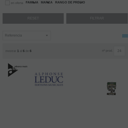
FAMILIA
MARCA
RANGO DE PRECIO
en oferta
nº prod.
mostrar
1
al
6
de
6