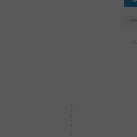
A
mostra
Sé 