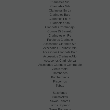
Clarinetes Sib
Clarinetes Mib
Clarinetes En La
Clarinetes Bajo
Clarinetes En Do
Clarinetes Alto
Clarinetes Contrabajo
Cornos Di Basseto
Clarinetes en Re
Partituras Clarinete
Accesorios Clarinete Sib
Accesorios Clarinete Mib
Accesorios Clarinete Bajo
Accesorios Clarinete Alto
Accesorios Clarinete La
Accesorios Clarinete Contrabajo
Viento metal
Trombones
Bombardinos
Fliscornos
Tubas
Saxofones
Saxos Altos
Saxos Tenores
Saxos Soprano
Saxos Baritonos