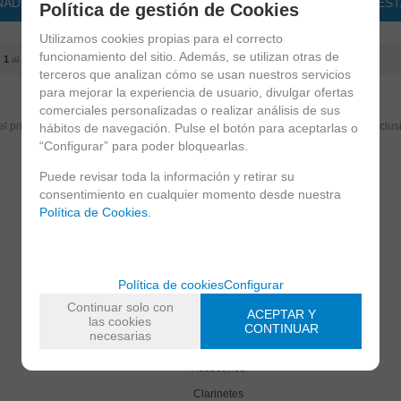
ÑADIR A CESTA
AÑADIR A CESTA
AÑADIR A CES
Política de gestión de Cookies
Utilizamos cookies propias para el correcto
funcionamiento del sitio. Además, se utilizan otras de
r
1
al
4
de
4
terceros que analizan cómo se usan nuestros servicios
para mejorar la experiencia de usuario, divulgar ofertas
Suscríbete y disfruta de ventajas y exclusivas
comerciales personalizadas o realizar análisis de sus
el primero en recibir las novedades y disfruta de descuentos y promociones exclus
hábitos de navegación. Pulse el botón para aceptarlas o
“Configurar” para poder bloquearlas.
Puede revisar toda la información y retirar su
He leído y acepto el
envío de publicidad
consentimiento en cualquier momento desde nuestra
Política de Cookies.
C/ Maria Llacer 8 Bajo - 46007 Valencia
963 81 30 96
|
info@atelierdecelia.com
Política de cookies
Configurar
Continuar solo con
Clarinetes
ACEPTAR Y
las cookies
Viento metal
CONTINUAR
necesarias
Saxofones
Dulzainas
Accesorios
Clarinetes