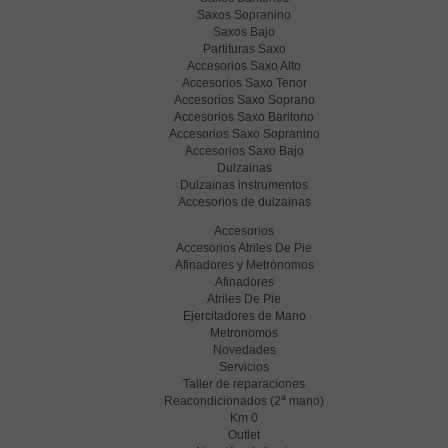
Saxos Sopranino
Saxos Bajo
Partituras Saxo
Accesorios Saxo Alto
Accesorios Saxo Tenor
Accesorios Saxo Soprano
Accesorios Saxo Baritono
Accesorios Saxo Sopranino
Accesorios Saxo Bajo
Dulzainas
Dulzainas instrumentos
Accesorios de dulzainas
Accesorios
Accesorios Atriles De Pie
Afinadores y Metrónomos
Afinadores
Atriles De Pie
Ejercitadores de Mano
Metronomos
Novedades
Servicios
Taller de reparaciones
a
Reacondicionados (2
mano)
Km 0
Outlet