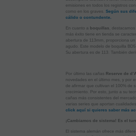
emisiones en todos los registros con
como en los graves.
Según sus dif
cálido o contundente.
En cuanto a
boquillas
, destacamos
más éxito tiene en tienda se caracte
abertura de 113mm, proporciona un s
agudo. Este modelo de boquilla BD5, 
Su abertura es de 113. También der
Por último las cañas
Reserve de d
novedades en el último mes, y por e
de afirmar que cultivan el 100% de s
crecimiento. Por esto, junto a su te
cañas más consistentes del mercad
varias series que aportan cualidad
click aquí si quieres saber más a
¡Cambiamos de sistema! Es el tur
El sistema alemán ofrece más diferen