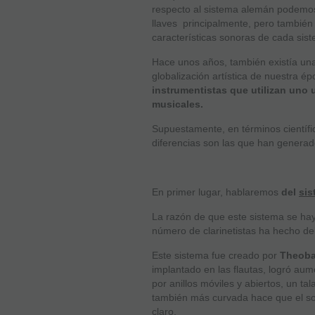
respecto al sistema alemán podemos 
llaves principalmente, pero también 
características sonoras de cada sis
Hace unos años, también existía una 
globalización artística de nuestra é
instrumentistas que utilizan uno 
musicales.
Supuestamente, en términos científic
diferencias son las que han generado
En primer lugar, hablaremos
del
sis
La razón de que este sistema se ha
número de clarinetistas ha hecho del
Este sistema fue creado por
Theoba
implantado en las flautas, logró aum
por anillos móviles y abiertos, un ta
también más curvada hace que el so
claro.