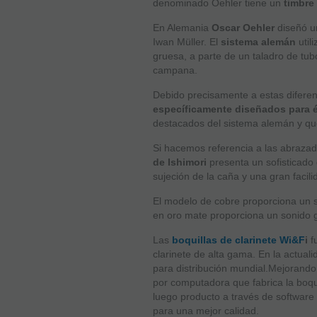
denominado Oehler tiene un
timbre
En Alemania
Oscar Oehler
diseñó u
Iwan Müller. El
sistema alemán
util
gruesa, a parte de un taladro de tub
campana.
Debido precisamente a estas diferen
específicamente diseñados para é
destacados del sistema alemán y qu
Si hacemos referencia a las abraza
de Ishimori
presenta un sofisticado
sujeción de la caña y una gran facil
El modelo de cobre proporciona un s
en oro mate proporciona un sonido 
Las
boquillas de clarinete Wi&F
i
f
clarinete de alta gama. En la actual
para distribución mundial.Mejorando
por computadora que fabrica la boqu
luego producto a través de softwar
para una mejor calidad.