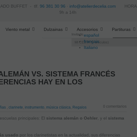
ZADO BUFFET -
tlf.
96 381 30 96
·
info@atelierdecelia.com
HORARIO 
9h a 14h
Viento metal
Dulzainas
Accesorios
Partituras
Invitado
español
français
MI CESTA
0
artículos
Italiano
português
ALEMÁN VS. SISTEMA FRANCÉS
ERENCIAS HAY EN LOS
0 comentarios
añas
,
clarinete
,
instrumento
,
música clásica
,
Regalos
escuelas principales: El
sistema alemán o Oehler
, y el
sistema
más usado
por los clarinetistas en la actualidad, sus diferencias