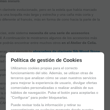
 más oscuro
.
n clarinete evolucionado, pero en la estela que había marcado
iza una boquilla más larga y estrecha y una caña más corta y
o diferente al francés, más en forma de cono hacia la parte de la
cias, este sistema
necesita de una serie de accesorios
l
. A continuación te mostramos algunos de los accesorios más
e podrás encontrar entre muchos otros
en el Atelier de Celia.
deras, por ejemplo la
abrazadera de clarinete Sib Wood Stone
 diseño y cuenta con dos hendiduras que ofrecen seguridad en la
Política de gestión de Cookies
idad de emisión.
Utilizamos cookies propias para el correcto
onido cálido y centrado mientras que el modelo de latón bañado
funcionamiento del sitio. Además, se utilizan otras de
grande y una resistencia cómoda.
terceros que analizan cómo se usan nuestros servicios
para mejorar la experiencia de usuario, divulgar ofertas
ueron creadas con el único propósito de producir boquillas de
comerciales personalizadas o realizar análisis de sus
idad, la compañía produce boquillas de clarinete de vanguardia
hábitos de navegación. Pulse el botón para aceptarlas o
 la maquinaria, cuentan con maquinaria sofisticada controlada
“Configurar” para poder bloquearlas.
illa de clarinete de precisión. Se construyen con software CAD,
e CAM y máquina CNC de 5 ejes en lugar de producir moldes,
Puede revisar toda la información y retirar su
consentimiento en cualquier momento desde nuestra