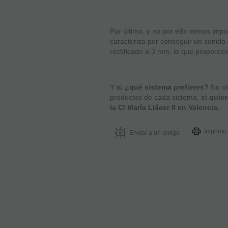
Por último, y no por ello menos impo
caracteriza por conseguir un sonido
rectificado a 3 mm, lo que proporcio
Y tú
¿qué sistema prefieres?
No ol
productos de cada sistema,
si quie
la C/ María Llácer 8 en Valencia.
Imprimir
Enviar a un amigo