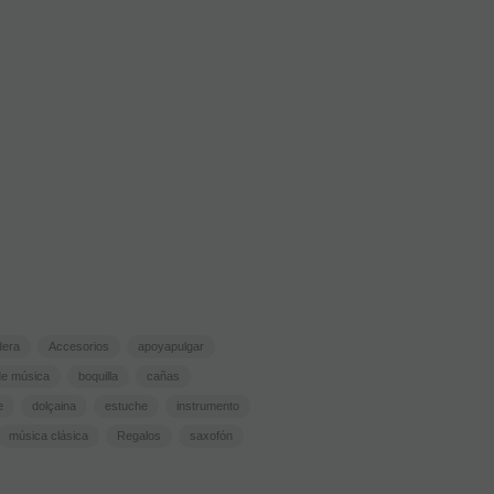
dera
Accesorios
apoyapulgar
de música
boquilla
cañas
e
dolçaina
estuche
instrumento
música clásica
Regalos
saxofón