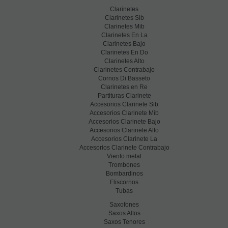
Clarinetes
Clarinetes Sib
Clarinetes Mib
Clarinetes En La
Clarinetes Bajo
Clarinetes En Do
Clarinetes Alto
Clarinetes Contrabajo
Cornos Di Basseto
Clarinetes en Re
Partituras Clarinete
Accesorios Clarinete Sib
Accesorios Clarinete Mib
Accesorios Clarinete Bajo
Accesorios Clarinete Alto
Accesorios Clarinete La
Accesorios Clarinete Contrabajo
Viento metal
Trombones
Bombardinos
Fliscornos
Tubas
Saxofones
Saxos Altos
Saxos Tenores