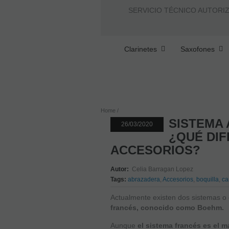
SERVICIO TÉCNICO AUTORI
Clarinetes
Saxofones
Home
SISTEMA 
26/03/2020
¿QUÉ DIF
ACCESORIOS?
Autor:
Celia Barragan Lopez
Tags:
abrazadera
,
Accesorios
,
boquilla
,
c
Actualmente existen dos sistemas o 
francés, conocido como Boehm.
Aunque
el sistema francés es el 