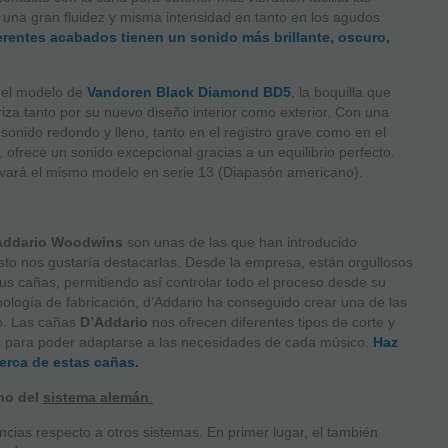
 una gran fluidez y misma intensidad en tanto en los agudos
erentes acabados
tienen un sonido más brillante, oscuro,
 el modelo de
Vandoren Black Diamond BD5
, la boquilla que
riza tanto por su nuevo diseño interior como exterior. Con una
onido redondo y lleno, tanto en el registro grave como en el
ofrece un sonido excepcional gracias a un equilibrio perfecto.
ivará el mismo modelo en serie 13 (Diapasón americano).
’Addario Woodwins
son unas de las que han introducido
sto nos gustaría destacarlas. Desde la empresa, están orgullosos
us cañas, permitiendo así controlar todo el proceso desde su
cnología de fabricación, d’Addario ha conseguido crear una de las
o. Las cañas
D’Addario
nos ofrecen diferentes tipos de corte y
es para poder adaptarse a las necesidades de cada músico.
Haz
cerca de estas cañas.
no del
sistema alemán
.
cias respecto a otros sistemas. En primer lugar, el también