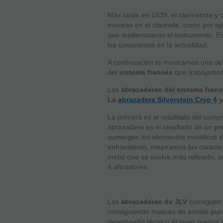
Más tarde en 1839, el clarinetista y
mejoras en el clarinete, como por eje
que modernizaron el instrumento. Est
los conocemos en la actualidad.
A continuación te mostramos una sel
del
sistema francés
que trabajamos
Las
abrazaderas del sistema fran
L
a
abrazadera Silverstein Cryo 4
y
La primera es el resultado del comp
abrazadera es el resultado de un
pr
sumergen los elementos metálicos d
enfriamiento, mejoramos las caracter
metal que se vuelve más refinado, 
4 afinadores.
Las
abrazaderas de JLV
consiguen 
consiguiendo matices de sonido puros
desempeño técnico.Al tener menos co