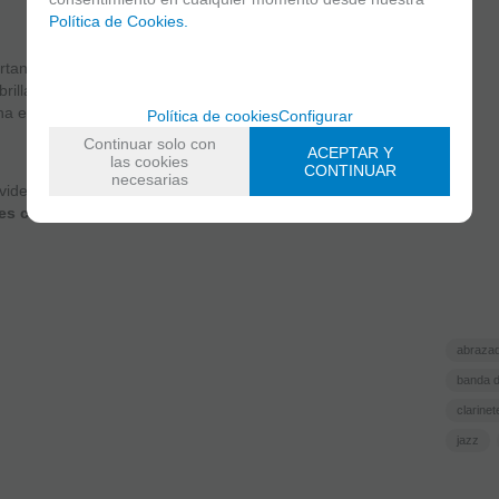
Política de Cookies.
rtante, la
Caña Clarinete Sib González Corte Alemán 2 1/2
se
 brillante. Está realizada sobre un segmento de 3,4 mm
na el raspado en la zona más vibrante de la caña.
Política de cookies
Configurar
Continuar solo con
ACEPTAR Y
las cookies
CONTINUAR
necesarias
vides que este sólo es un ‘pequeño’ ejemplo de marcas y
res conocer más te invitamos a pasar por nuestra tienda, en
abraza
banda 
clarinet
jazz