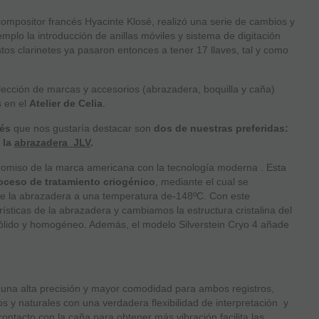
 compositor francés Hyacinte Klosé, realizó una serie de cambios y
mplo la introducción de anillas móviles y sistema de digitación
os clarinetes ya pasaron entonces a tener 17 llaves, tal y como
ección de marcas y accesorios (abrazadera, boquilla y caña)
 en el
Atelier de Celia
.
cés
que nos gustaría destacar son
dos de nuestras preferidas:
 la
abrazadera JLV
.
romiso de la marca americana con la tecnología moderna . Esta
oceso de tratamiento criogénico
, mediante el cual se
e la abrazadera a una temperatura de-148ºC. Con este
ísticas de la abrazadera y cambiamos la estructura cristalina del
sólido y homogéneo. Además, el modelo Silverstein Cryo 4 añade
una alta precisión y mayor comodidad para ambos registros,
 y naturales con una verdadera flexibilidad de interpretación y
ntacto con la caña para obtener más vibración facilita las