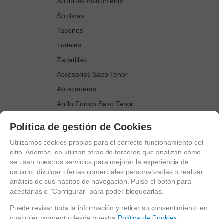
Soportes Instrumento
Sordinas
Tapones
Tudeles
Zapatillas
Accesorios Saxo Tenor
Abrazaderas
Anillo Fonico Saxo Tenor
Atriles Marcha
Política de gestión de Cookies
Boquillas
Utilizamos cookies propias para el correcto funcionamiento del
Boquilleros
sitio. Además, se utilizan otras de terceros que analizan cómo
se usan nuestros servicios para mejorar la experiencia de
Cañas
usuario, divulgar ofertas comerciales personalizadas o realizar
Cordones Arneses
análisis de sus hábitos de navegación. Pulse el botón para
aceptarlas o “Configurar” para poder bloquearlas.
Cortacañas
Deflector Saxo Tenor
Puede revisar toda la información y retirar su consentimiento en
cualquier momento desde nuestra
Política de Cookies.