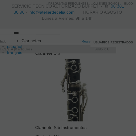
PREGUNTAS FRECUENTES
QUIÉNES SOMOS
BLOG
SERVICIO TÉCNICO AUTORIZADO BUFFET -
tlf.
96 381
30 96
·
info@atelierdecelia.com
HORARIO AGOSTO
Lunes a Viernes: 9h a 14h
Toggle
Clarinetes
itado
navigation
Registro
/
Iniciar sesión
USUARIOS REGISTRADOS
español
I CESTA
0
artículos
Saldo:
0 €
français
Clarinete SIb
Italiano
português
Clarinete SIb Instrumentos