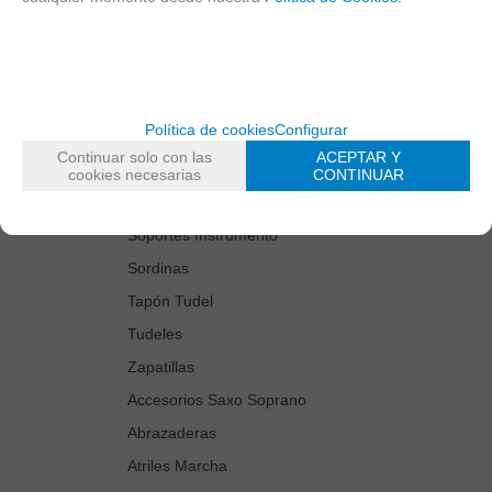
Estuches Guardacañas
Estuches Instrumento
Fundas Boquilla/Tudel
Kits Accesorios Saxo Tenor
Política de cookies
Configurar
Limpiadores
Continuar solo con las
ACEPTAR Y
Protectores Boquilla
cookies necesarias
CONTINUAR
Protectores Llaves
Soportes Instrumento
Sordinas
Tapón Tudel
Tudeles
Zapatillas
Accesorios Saxo Soprano
Abrazaderas
Atriles Marcha