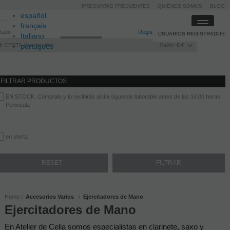
PREGUNTAS FRECUENTES
QUIÉNES SOMOS
BLOG
español
Toggle
français
itado
Registro
/
Iniciar sesión
USUARIOS REGISTRADOS
navigati
Italiano
I CESTA
português
0
artículos
Saldo:
0 €
FILTRAR PRODUCTOS
EN STOCK. Cómpralo y lo recibirás al dia siguiente laborable antes de las 14:00 horas
Peninsula
en oferta
Home
Accesorios Varios
Ejercitadores de Mano
Ejercitadores de Mano
En Atelier de Celia somos especialistas en clarinete, saxo y 