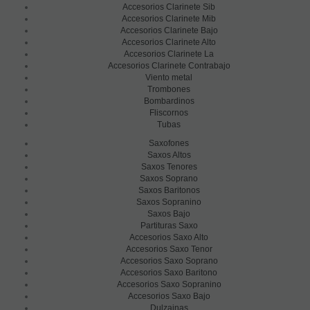
Accesorios Clarinete Sib
Accesorios Clarinete Mib
Accesorios Clarinete Bajo
Accesorios Clarinete Alto
Accesorios Clarinete La
Accesorios Clarinete Contrabajo
Viento metal
Trombones
Bombardinos
Fliscornos
Tubas
Saxofones
Saxos Altos
Saxos Tenores
Saxos Soprano
Saxos Baritonos
Saxos Sopranino
Saxos Bajo
Partituras Saxo
Accesorios Saxo Alto
Accesorios Saxo Tenor
Accesorios Saxo Soprano
Accesorios Saxo Baritono
Accesorios Saxo Sopranino
Accesorios Saxo Bajo
Dulzainas