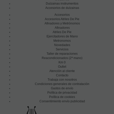
Dulzainas instrumentos
Accesorios de dulzainas
Accesorios
Accesorios Atriles De Pie
Afinadores y Metrónomos
Afinadores
Atriles De Pie
Ejercitadores de Mano
Metronomos
Novedades
Servicios
Taller de reparaciones
a
Reacondicionados (2
mano)
Km 0
Outlet
Atención al cliente
Contacto
Trabaja con nosotros
Condiciones generales de contratación
Gastos de envío
Política de privacidad
Política de cookies
Consentimiento envío publicidad