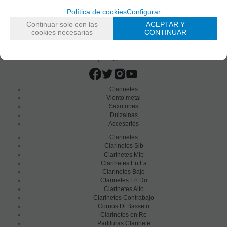
Política de cookies
Configurar
Continuar solo con las
ACEPTAR Y
cookies necesarias
CONTINUAR
C/ Maria Llacer 8 Bajo - 46007 Valencia
963 81 30 96
|
info@atelierdecelia.com
Clarinetes
Viento metal
Saxofones
Dulzainas
Accesorios
Clarinetes
Clarinetes Sib
Clarinetes Mib
Clarinetes En La
Clarinetes Bajo
Clarinetes En Do
Clarinetes Alto
Clarinetes Contrabajo
Cornos Di Basseto
Clarinetes en Re
Partituras Clarinete