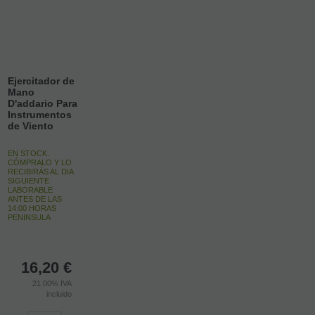
Ejercitador de
Mano
D'addario Para
Instrumentos
de Viento
EN STOCK.
CÓMPRALO Y LO
RECIBIRÁS AL DIA
SIGUIENTE
LABORABLE
ANTES DE LAS
14:00 HORAS
PENINSULA
16,20
€
21.00%
IVA
incluido