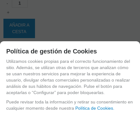
-
+
AÑADIR A
CESTA
Política de gestión de Cookies
nº prod.
mostrar
1
al
1
de
1
Utilizamos cookies propias para el correcto funcionamiento del
sitio. Además, se utilizan otras de terceros que analizan cómo
Suscríbete y disfruta de ventajas y
se usan nuestros servicios para mejorar la experiencia de
exclusivas
usuario, divulgar ofertas comerciales personalizadas o realizar
análisis de sus hábitos de navegación. Pulse el botón para
Sé el primero en recibir las novedades y disfruta de descuentos y promociones
aceptarlas o “Configurar” para poder bloquearlas.
exclusivas
Puede revisar toda la información y retirar su consentimiento en
cualquier momento desde nuestra
Política de Cookies.
He leído y acepto el
envío de publicidad