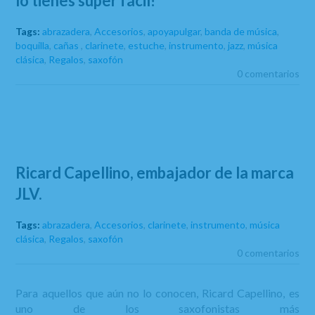
lo tienes súper fácil!
Tags:
abrazadera
,
Accesorios
,
apoyapulgar
,
banda de música
,
boquilla
,
cañas
,
clarinete
,
estuche
,
instrumento
,
jazz
,
música
clásica
,
Regalos
,
saxofón
0 comentarios
Ricard Capellino, embajador de la marca
JLV.
Tags:
abrazadera
,
Accesorios
,
clarinete
,
instrumento
,
música
clásica
,
Regalos
,
saxofón
0 comentarios
Para aquellos que aún no lo conocen, Ricard Capellino, es
uno de los saxofonistas más