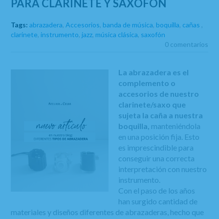
PARA CLARINETE Y SAXOFÓN
Tags:
abrazadera
,
Accesorios
,
banda de música
,
boquilla
,
cañas
,
clarinete
,
instrumento
,
jazz
,
música clásica
,
saxofón
0 comentarios
La abrazadera es el
complemento o
accesorios de nuestro
clarinete/saxo que
sujeta la caña a nuestra
boquilla,
manteniéndola
en una posición fija. Esto
es imprescindible para
conseguir una correcta
interpretación con nuestro
instrumento.
Con el paso de los años
han surgido cantidad de
materiales y diseños diferentes de abrazaderas, hecho que