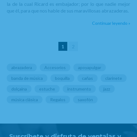
la de la cual Ricard es embajador; por lo que nadie mejor
que él, para que nos hable de sus maravillosas abrazaderas.
Continuar leyendo »
1
2
abrazadera
Accesorios
apoyapulgar
banda de música
boquilla
cañas
clarinete
dolçaina
estuche
instrumento
jazz
música clásica
Regalos
saxofón
Suscríbete y disfruta de ventajas y