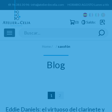
tlf.
96 381 30 96
·
info@atelierdecelia.com
HORARIO AGOSTO Lunes a Vierne
0
Saldo:
Usuarios 
Toggle
navigation
Home
saxofón
Blog
1
2
Eddie Daniels: el virtuoso del clarinete y