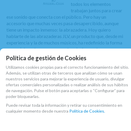
todos los elementos
trabajan juntos para crear
ese sonido que conecta con el público. Pero hay un
accesorio que muchas veces pasa desapercibido, aunque
tiene un impacto inmenso: la abrazadera. Hoy quiero
hablarte de las abrazaderas JLV, un producto que, desde mi
experiencia y la de muchos músicos, ha redefinido la forma
en que interactuamos con nuestros instrumentos.
Política de gestión de Cookies
¿Qué Hace Especial a las
Abrazaderas JLV
?
Utilizamos cookies propias para el correcto funcionamiento del sitio.
Continuar leyendo »
Además, se utilizan otras de terceros que analizan cómo se usan
nuestros servicios para mejorar la experiencia de usuario, divulgar
ofertas comerciales personalizadas o realizar análisis de sus hábitos
de navegación. Pulse el botón para aceptarlas o “Configurar” para
poder bloquearlas.
Aurus 7: La Revolución en el Control del
Puede revisar toda la información y retirar su consentimiento en
Diafragma para Músicos
cualquier momento desde nuestra
Política de Cookies.
Tags:
Accesorios
,
boquilla
,
clarinete
,
instrumento
,
jazz
,
música
clásica
,
saxofón