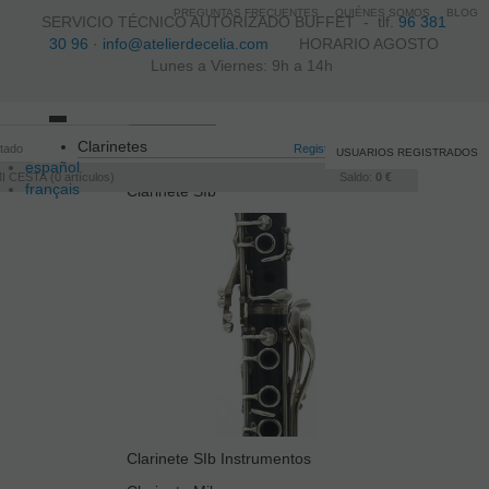
PREGUNTAS FRECUENTES
QUIÉNES SOMOS
BLOG
SERVICIO TÉCNICO AUTORIZADO BUFFET -
tlf.
96 381
30 96
·
info@atelierdecelia.com
HORARIO AGOSTO
Lunes a Viernes: 9h a 14h
Toggle
Clarinetes
itado
navigation
Registro
/
Iniciar sesión
USUARIOS REGISTRADOS
español
I CESTA
0
artículos
Saldo:
0 €
français
Clarinete SIb
Italiano
português
Clarinete SIb Instrumentos