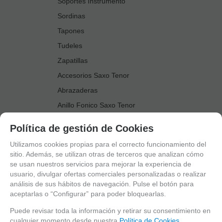
Soportes Instrumento
Sordinas
Tapones
Tudeles
Zapatillas
Accesorios Saxo Tenor
Abrazaderas
Anillo Fonico Saxo Tenor
Atriles Marcha
Política de gestión de Cookies
Boquillas
Utilizamos cookies propias para el correcto funcionamiento del
Boquilleros
sitio. Además, se utilizan otras de terceros que analizan cómo
se usan nuestros servicios para mejorar la experiencia de
Cañas
usuario, divulgar ofertas comerciales personalizadas o realizar
Cordones Arneses
análisis de sus hábitos de navegación. Pulse el botón para
aceptarlas o “Configurar” para poder bloquearlas.
Cortacañas
Deflector Saxo Tenor
Puede revisar toda la información y retirar su consentimiento en
cualquier momento desde nuestra
Política de Cookies.