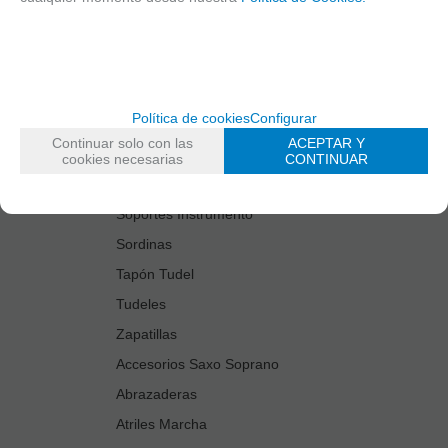
Estuches Guardacañas
Estuches Instrumento
Fundas Boquilla/Tudel
Kits Accesorios Saxo Tenor
Política de cookies
Configurar
Limpiadores
Continuar solo con las
ACEPTAR Y
Protectores Boquilla
cookies necesarias
CONTINUAR
Protectores Llaves
Soportes Instrumento
Sordinas
Tapón Tudel
Tudeles
Zapatillas
Accesorios Saxo Soprano
Abrazaderas
Atriles Marcha