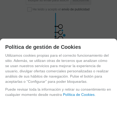
He leído y acepto el
envío de publicidad
Política de gestión de Cookies
Utilizamos cookies propias para el correcto funcionamiento del
C/ Maria Llacer 8 Bajo - 46007 Valencia
963 81 30 96
|
info@atelierdecelia.com
sitio. Además, se utilizan otras de terceros que analizan cómo
se usan nuestros servicios para mejorar la experiencia de
usuario, divulgar ofertas comerciales personalizadas o realizar
Clarinetes
análisis de sus hábitos de navegación. Pulse el botón para
Viento metal
aceptarlas o “Configurar” para poder bloquearlas.
Saxofones
Puede revisar toda la información y retirar su consentimiento en
Dulzainas
Accesorios
cualquier momento desde nuestra
Política de Cookies.
Clarinetes
Clarinetes Sib
Clarinetes Mib
Clarinetes En La