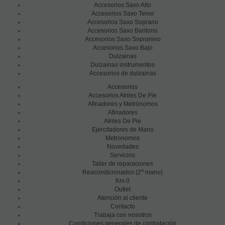
Accesorios Saxo Alto
Accesorios Saxo Tenor
Accesorios Saxo Soprano
Accesorios Saxo Baritono
Accesorios Saxo Sopranino
Accesorios Saxo Bajo
Dulzainas
Dulzainas instrumentos
Accesorios de dulzainas
Accesorios
Accesorios Atriles De Pie
Afinadores y Metrónomos
Afinadores
Atriles De Pie
Ejercitadores de Mano
Metronomos
Novedades
Servicios
Taller de reparaciones
a
Reacondicionados (2
mano)
Km 0
Outlet
Atención al cliente
Contacto
Trabaja con nosotros
Condiciones generales de contratación