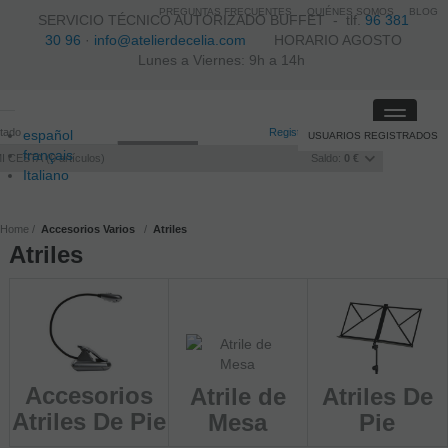
PREGUNTAS FRECUENTES
QUIÉNES SOMOS
BLOG
SERVICIO TÉCNICO AUTORIZADO BUFFET -
tlf.
96 381
30 96
·
info@atelierdecelia.com
HORARIO AGOSTO
Lunes a Viernes: 9h a 14h
Toggle
itado
Registro
/
Iniciar sesión
español
USUARIOS REGISTRADOS
navigati
français
I CESTA
0
artículos
Saldo:
0 €
Italiano
português
Home
Accesorios Varios
Atriles
Atriles
Accesorios
Atrile de
Atriles De
Atriles De Pie
Mesa
Pie