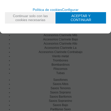
Clarinetes Bajo
Clarinetes En Do
Política de cookies
Configurar
Clarinetes Alto
Clarinetes Contrabajo
Continuar solo con las
ACEPTAR Y
Cornos Di Basseto
cookies necesarias
CONTINUAR
Clarinetes en Re
Partituras Clarinete
Accesorios Clarinete Sib
Accesorios Clarinete Mib
Accesorios Clarinete Bajo
Accesorios Clarinete Alto
Accesorios Clarinete La
Accesorios Clarinete Contrabajo
Viento metal
Trombones
Bombardinos
Fliscornos
Tubas
Saxofones
Saxos Altos
Saxos Tenores
Saxos Soprano
Saxos Baritonos
Saxos Sopranino
Saxos Bajo
Partituras Saxo