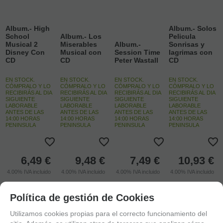
Album.- High
Album.- Solos
School
Album.- Los
Pelicula
Musical 2
Miserables
Album.-
Sonrisas y
Disney Con
Musical con
Session Time
lagrimas con
CD
CD
Peter Wastall
CD
EN STOCK.
EN STOCK.
EN STOCK.
EN STOCK.
CÓMPRALO Y LO
CÓMPRALO Y LO
CÓMPRALO Y LO
CÓMPRALO Y LO
RECIBIRÁS AL DIA
RECIBIRÁS AL DIA
RECIBIRÁS AL DIA
RECIBIRÁS AL DIA
SIGUIENTE
SIGUIENTE
SIGUIENTE
SIGUIENTE
LABORABLE
LABORABLE
LABORABLE
LABORABLE
ANTES DE LAS
ANTES DE LAS
ANTES DE LAS
ANTES DE LAS
14:00 HORAS
14:00 HORAS
14:00 HORAS
14:00 HORAS
PENINSULA
PENINSULA
PENINSULA
PENINSULA
6,49
€
9,48
€
7,49
€
10,93
€
4.00%
IVA incluido
4.00%
IVA incluido
4.00%
IVA incluido
4.00%
IVA incluido
-
-
-
-
Política de gestión de Cookies
+
+
+
+
Utilizamos cookies propias para el correcto funcionamiento del