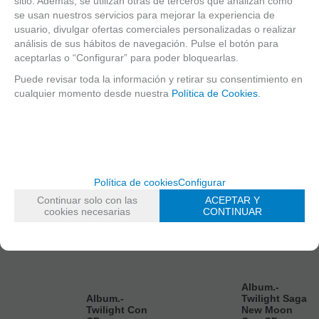
sitio. Además, se utilizan otras de terceros que analizan cómo
AÑADIR A
AÑADIR A
AÑADIR A
AÑADIR A
se usan nuestros servicios para mejorar la experiencia de
CESTA
CESTA
CESTA
CESTA
usuario, divulgar ofertas comerciales personalizadas o realizar
análisis de sus hábitos de navegación. Pulse el botón para
aceptarlas o “Configurar” para poder bloquearlas.
Puede revisar toda la información y retirar su consentimiento en
cualquier momento desde nuestra
Política de Cookies.
Política de cookies
Configurar
Continuar solo con las
ACEPTAR Y
cookies necesarias
CONTINUAR
Album.-
Album.-
Twilight Saga
Twilight Con
New Moon