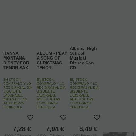
Album.- High
HANNA
ALBUM.- PLAY
School
MONTANA
A SONG OF
Musical
DISNEY FOR
CHRISTMAS
Disney Con
TENOR SAX
TENOR
CD
EN STOCK.
EN STOCK.
EN STOCK.
CÓMPRALO Y LO
CÓMPRALO Y LO
CÓMPRALO Y LO
RECIBIRÁS AL DIA
RECIBIRÁS AL DIA
RECIBIRÁS AL DIA
SIGUIENTE
SIGUIENTE
SIGUIENTE
LABORABLE
LABORABLE
LABORABLE
ANTES DE LAS
ANTES DE LAS
ANTES DE LAS
14:00 HORAS
14:00 HORAS
14:00 HORAS
PENINSULA
PENINSULA
PENINSULA
7,28
€
7,94
€
6,49
€
4.00%
IVA incluido
4.00%
IVA incluido
4.00%
IVA incluido