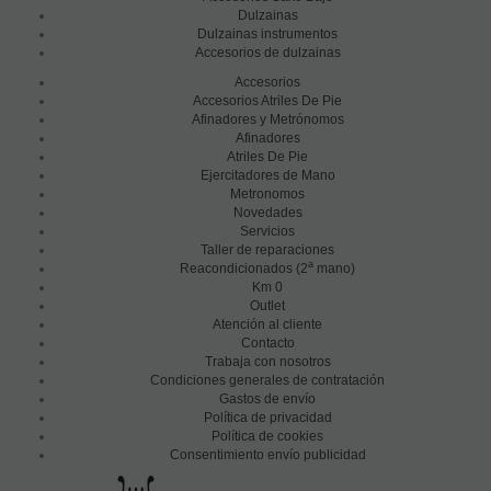
Dulzainas
Dulzainas instrumentos
Accesorios de dulzainas
Accesorios
Accesorios Atriles De Pie
Afinadores y Metrónomos
Afinadores
Atriles De Pie
Ejercitadores de Mano
Metronomos
Novedades
Servicios
Taller de reparaciones
a
Reacondicionados (2
mano)
Km 0
Outlet
Atención al cliente
Contacto
Trabaja con nosotros
Condiciones generales de contratación
Gastos de envío
Política de privacidad
Política de cookies
Consentimiento envío publicidad