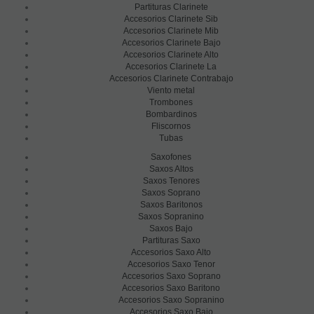
Partituras Clarinete
Accesorios Clarinete Sib
Accesorios Clarinete Mib
Accesorios Clarinete Bajo
Accesorios Clarinete Alto
Accesorios Clarinete La
Accesorios Clarinete Contrabajo
Viento metal
Trombones
Bombardinos
Fliscornos
Tubas
Saxofones
Saxos Altos
Saxos Tenores
Saxos Soprano
Saxos Baritonos
Saxos Sopranino
Saxos Bajo
Partituras Saxo
Accesorios Saxo Alto
Accesorios Saxo Tenor
Accesorios Saxo Soprano
Accesorios Saxo Baritono
Accesorios Saxo Sopranino
Accesorios Saxo Bajo