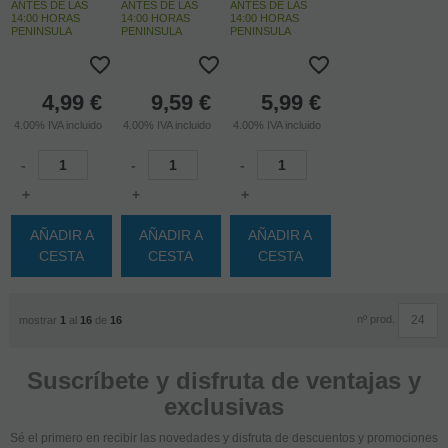
ANTES DE LAS
ANTES DE LAS
ANTES DE LAS
14:00 HORAS
14:00 HORAS
14:00 HORAS
PENINSULA
PENINSULA
PENINSULA
4,99
€
9,59
€
5,99
€
4.00%
IVA incluido
4.00%
IVA incluido
4.00%
IVA incluido
-
-
-
+
+
+
AÑADIR A
AÑADIR A
AÑADIR A
CESTA
CESTA
CESTA
nº prod.
mostrar
1
al
16
de
16
Suscríbete y disfruta de ventajas y
exclusivas
Sé el primero en recibir las novedades y disfruta de descuentos y promociones