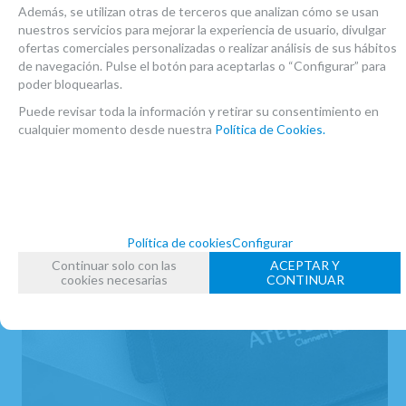
17,50
€
Además, se utilizan otras de terceros que analizan cómo se usan
-
+
nuestros servicios para mejorar la experiencia de usuario, divulgar
21.00%
IVA incluido
unidad
ofertas comerciales personalizadas o realizar análisis de sus hábitos
de navegación. Pulse el botón para aceptarlas o “Configurar” para
AÑADIR A CESTA
poder bloquearlas.
Puede revisar toda la información y retirar su consentimiento en
cualquier momento desde nuestra
Política de Cookies.
Política de cookies
Configurar
Continuar solo con las
ACEPTAR Y
cookies necesarias
CONTINUAR