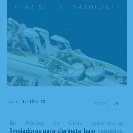
mostrar
1
al
12
de
12
nº prod.
En Atelier de Celia encontrarás
limpiadores para clarinete bajo
pensados