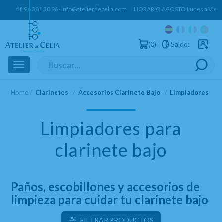
tlf.
96 381 30 96
·
info@atelierdecelia.com
HORARIO AGOSTO Lunes a Vierne
0
Saldo:
Usuarios 
Toggle
navigation
Home
Clarinetes
Accesorios Clarinete Bajo
Limpiadores
Limpiadores para
clarinete bajo
Paños, escobillones y accesorios de
limpieza para cuidar tu clarinete bajo
FILTRAR PRODUCTOS