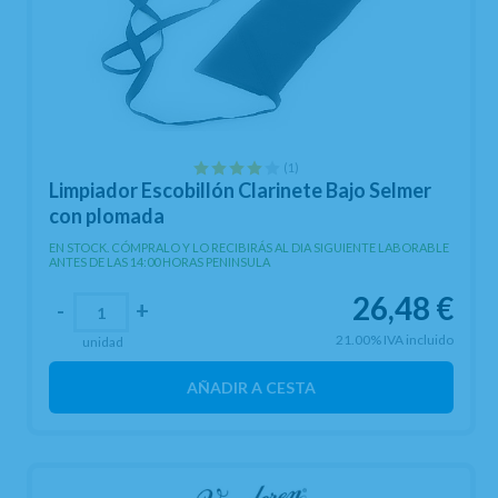
(1)
Limpiador Escobillón Clarinete Bajo Selmer
con plomada
EN STOCK. CÓMPRALO Y LO RECIBIRÁS AL DIA SIGUIENTE LABORABLE
ANTES DE LAS 14:00 HORAS PENINSULA
26,48
€
-
+
21.00%
IVA incluido
unidad
AÑADIR A CESTA