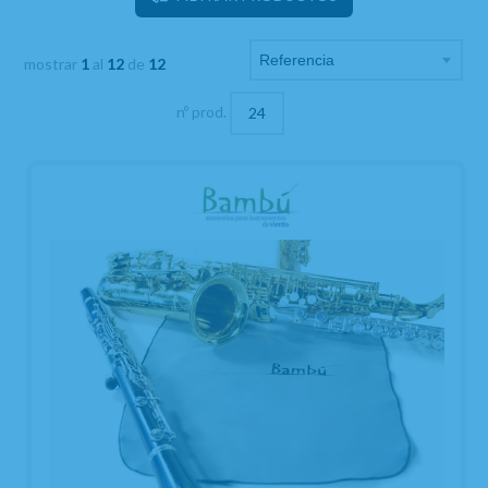
mostrar
1
al
12
de
12
nº prod.