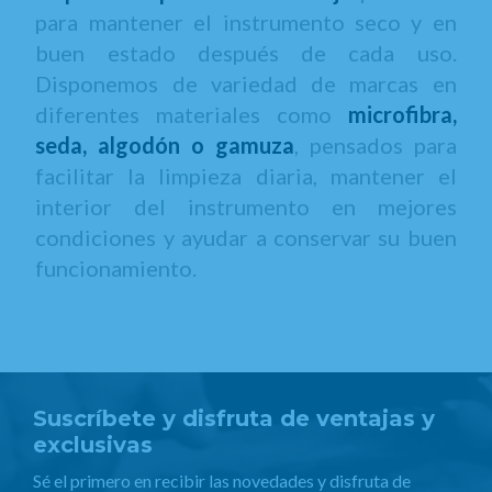
para mantener el instrumento seco y en
buen estado después de cada uso.
Disponemos de variedad de marcas en
diferentes materiales como
microfibra,
seda, algodón o gamuza
, pensados para
facilitar la limpieza diaria, mantener el
interior del instrumento en mejores
condiciones y ayudar a conservar su buen
funcionamiento.
Suscríbete y disfruta de ventajas y
exclusivas
Sé el primero en recibir las novedades y disfruta de