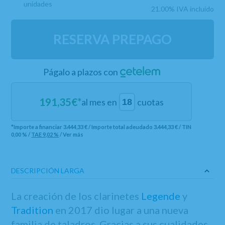
unidades
21.00%
IVA incluido
RESERVA PREPAGO
Págalo a plazos con
191,35
€*
al mes en
cuotas
*Importe a financiar
3.444,33 €
/
Importe total adeudado
3.444,33 €
/
TIN
0,00 %
/
TAE
9,02 %
/
Ver más
DESCRIPCIÓN LARGA
La creación de los clarinetes
Legende
y
Tradition
en 2017 dio lugar a una nueva
familia de taladros. Gracias a sus cualidades,