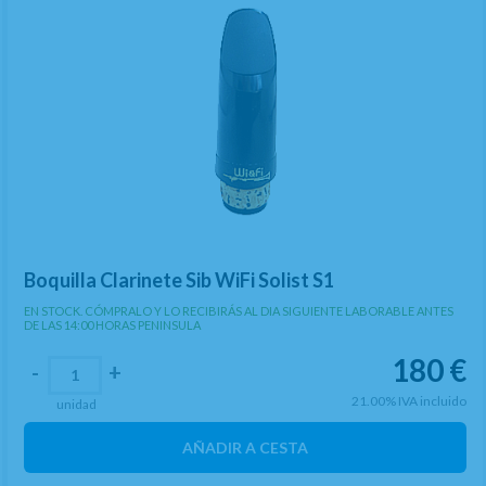
Boquilla Clarinete Sib WiFi Solist S1
EN STOCK. CÓMPRALO Y LO RECIBIRÁS AL DIA SIGUIENTE LABORABLE ANTES
DE LAS 14:00 HORAS PENINSULA
180
€
-
+
21.00%
IVA incluido
unidad
AÑADIR A CESTA