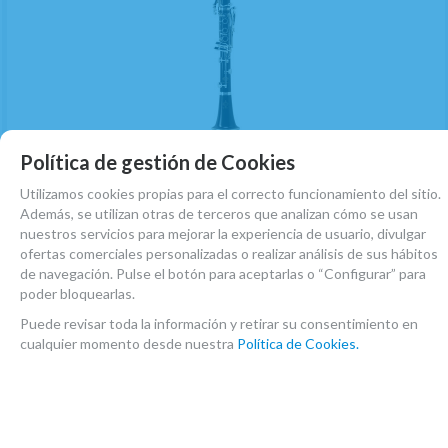
Política de gestión de Cookies
Clarinete Sib Buffet E13 Llave Mib BC1102L-2-0
Utilizamos cookies propias para el correcto funcionamiento del sitio.
CONSULTAR STOCK. AGOTADO TEMPORALMENTE.
Además, se utilizan otras de terceros que analizan cómo se usan
nuestros servicios para mejorar la experiencia de usuario, divulgar
1.825
€
-
+
ofertas comerciales personalizadas o realizar análisis de sus hábitos
de navegación. Pulse el botón para aceptarlas o “Configurar” para
21.00%
IVA incluido
unidad
poder bloquearlas.
RESERVA PREPAGO
Puede revisar toda la información y retirar su consentimiento en
cualquier momento desde nuestra
Política de Cookies.