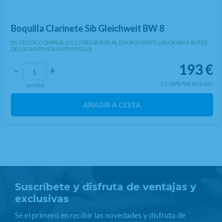
Boquilla Clarinete Sib Gleichweit BW 8
EN STOCK. CÓMPRALO Y LO RECIBIRÁS AL DIA SIGUIENTE LABORABLE ANTES
DE LAS 14:00 HORAS PENINSULA
193
€
-
+
21.00%
IVA incluido
unidad
AÑADIR A CESTA
Suscríbete y disfruta de ventajas y
exclusivas
Sé el primero en recibir las novedades y disfruta de