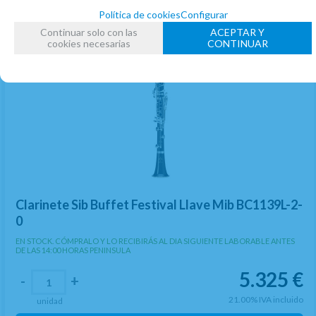
Política de cookies
Configurar
Continuar solo con las
ACEPTAR Y
cookies necesarias
CONTINUAR
Clarinete Sib Buffet Festival Llave Mib BC1139L-2-
0
EN STOCK. CÓMPRALO Y LO RECIBIRÁS AL DIA SIGUIENTE LABORABLE ANTES
DE LAS 14:00 HORAS PENINSULA
5.325
€
-
+
21.00%
IVA incluido
unidad