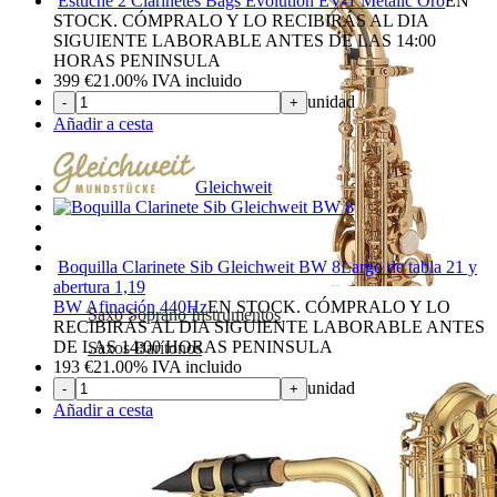
Estuche 2 Clarinetes Bags Evolution EV-1 Metalic Oro
EN
STOCK. CÓMPRALO Y LO RECIBIRÁS AL DIA
SIGUIENTE LABORABLE ANTES DE LAS 14:00
HORAS PENINSULA
399
€
21.00%
IVA incluido
unidad
-
+
Añadir a cesta
Gleichweit
Boquilla Clarinete Sib Gleichweit BW 8
Largo de tabla 21 y
abertura 1,19
BW Afinación 440Hz
EN STOCK. CÓMPRALO Y LO
Saxo Soprano Instrumentos
RECIBIRÁS AL DIA SIGUIENTE LABORABLE ANTES
DE LAS 14:00 HORAS PENINSULA
Saxos Barítonos
193
€
21.00%
IVA incluido
unidad
-
+
Añadir a cesta
Suscríbete y disfruta de ventajas y exclusivas
Sé el primero en recibir las novedades y disfruta de descuentos y