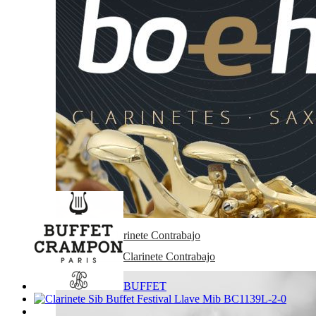
Familias relacionadas
Clarinetes Sib
Clarinetes
Fecha de lanzamiento
Martes, 21 Octubre 2014
Solicitar más info
Recomendar
Valorar
Relacionados
Accesorios Clarinete Contrabajo
Ver accesorios Clarinete Contrabajo
BUFFET