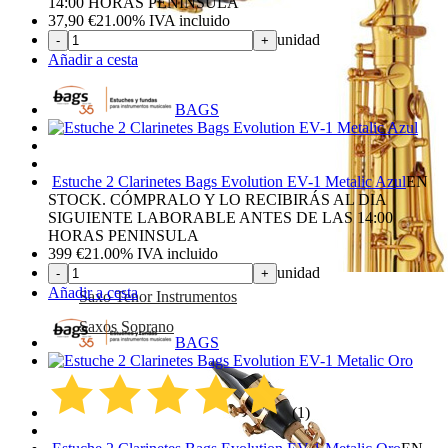
14:00 HORAS PENINSULA
37,90
€
21.00%
IVA incluido
unidad
-
+
Añadir a cesta
BAGS
Estuche 2 Clarinetes Bags Evolution EV-1 Metalic Azul
EN
STOCK. CÓMPRALO Y LO RECIBIRÁS AL DIA
SIGUIENTE LABORABLE ANTES DE LAS 14:00
HORAS PENINSULA
399
€
21.00%
IVA incluido
unidad
-
+
Añadir a cesta
Saxo Tenor Instrumentos
Saxos Soprano
BAGS
(1)