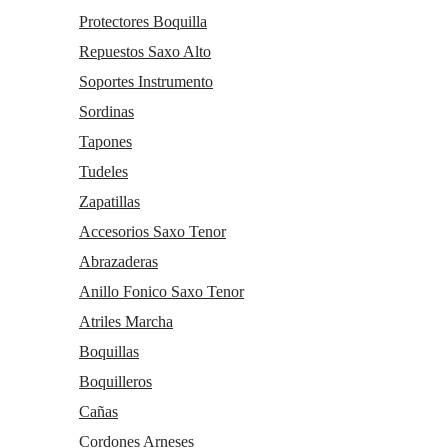
Atriles De Pie
Protectores Boquilla
Ejercitadores de Mano
Repuestos Saxo Alto
Metronomos
Novedades
Soportes Instrumento
Servicios
Taller de reparaciones
Sordinas
a
Reacondicionados (2
mano)
Tapones
Km 0
Outlet
Tudeles
Atención al cliente
Zapatillas
Contacto
Trabaja con nosotros
Accesorios Saxo Tenor
Condiciones generales de contratación
Gastos de envío
Abrazaderas
Política de privacidad
Anillo Fonico Saxo Tenor
Política de cookies
Consentimiento envío publicidad
Atriles Marcha
Boquillas
Boquilleros
Cañas
Cordones Arneses