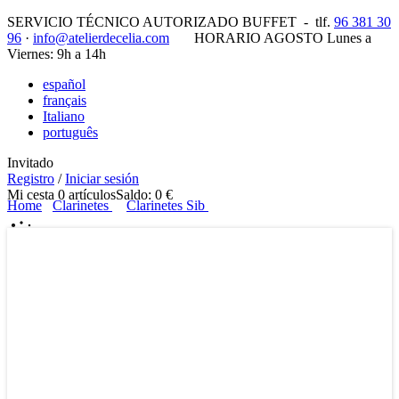
SERVICIO TÉCNICO AUTORIZADO BUFFET -
tlf.
96 381 30
96
·
info@atelierdecelia.com
HORARIO AGOSTO Lunes a
Viernes: 9h a 14h
español
français
Italiano
português
Invitado
Registro
/
Iniciar sesión
Mi cesta
0
artículos
Saldo:
0 €
Home
Clarinetes
Clarinetes Sib
Usuarios registrados