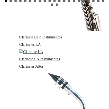
Clarinete Bajo Instrumentos
Clarinetes LA
Clarinete LA Instrumentos
Clarinetes Altos
BUFFET
Clarinete Sib Buffet Crampon RC 1114
BC1114-2-0 17 Llaves
Estado:
NUEVO
EN STOCK. CÓMPRALO Y LO RECIBIRÁS
AL DIA SIGUIENTE LABORABLE ANTES DE LAS 14:00
HORAS PENINSULA
Entrega 24 horas (Pedidos hechos antes de