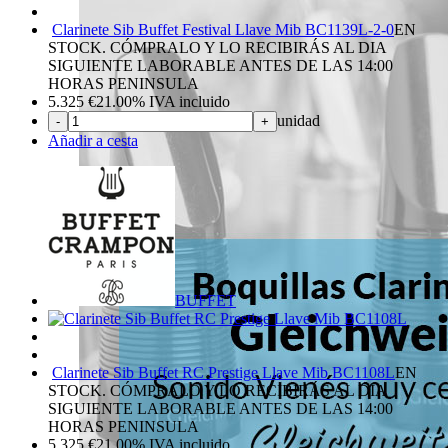
Clarinete Sib Buffet Festival Llave Mib BC1139L-2-0
EN
STOCK. CÓMPRALO Y LO RECIBIRÁS AL DIA
SIGUIENTE LABORABLE ANTES DE LAS 14:00
HORAS PENINSULA
5.325
€
21.00%
IVA incluido
unidad
-
+
Añadir a cesta
BUFFET
Clarinete Sib Buffet RC Prestige Llave Mib BC1108L
EN
STOCK. CÓMPRALO Y LO RECIBIRÁS AL DIA
SIGUIENTE LABORABLE ANTES DE LAS 14:00
HORAS PENINSULA
5.325
€
21.00%
IVA incluido