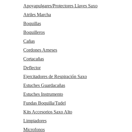
Bombardinos
Apoyapulgares/Protectores Llaves Saxo
Fliscornos
Tubas
Atriles Marcha
Saxofones
Boquillas
Saxos Altos
Saxos Tenores
Boquilleros
Saxos Soprano
Cañas
Saxos Baritonos
Saxos Sopranino
Cordones Arneses
Saxos Bajo
Partituras Saxo
Cortacañas
Accesorios Saxo Alto
Deflector
Accesorios Saxo Tenor
Accesorios Saxo Soprano
Ejercitadores de Respiración Saxo
Accesorios Saxo Baritono
Accesorios Saxo Sopranino
Estuches Guardacañas
Accesorios Saxo Bajo
Estuches Instrumento
Dulzainas
Dulzainas instrumentos
Fundas Boquilla/Tudel
Accesorios de dulzainas
Kits Accesorios Saxo Alto
Accesorios
Limpiadores
Accesorios Atriles De Pie
Afinadores y Metrónomos
Microfonos
Afinadores