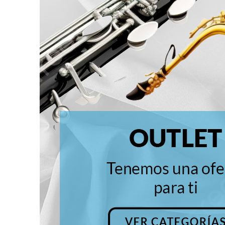
para mostrar publicidad en función del mismo.
Cookies sociales
Cookies de redes sociales externas, que se utilizan para que los
visitantes puedan interactuar con el contenido de diferentes
plataformas sociales (Facebook, YouTube, Twitter, LinkedIn, etc.) y
que se generan únicamente para los usuarios de dichas redes
sociales. Las condiciones de utilización de estas cookies y la
información recopilada, se regula por la política de privacidad de la
plataforma social correspondiente.
Puede informarse de forma concreta sobre qué cookies estamos
utilizando y cuál es la finalidad de cada una de ellas en
nuestra
Política de Cookies
, donde también le explicaremos cómo
puede retirar su consentimiento y eliminarlas de su navegador.
Si desea navegar solo con las cookies necesarias pulse:
BLOQUEAR COOKIES
Volver
ACEPTAR Y CONTINUAR