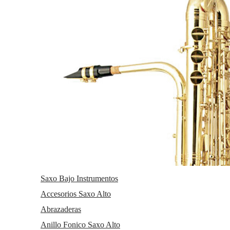
Clarinetes
Viento metal
Saxofones
Dulzainas
Accesorios
Clarinetes
Clarinetes Sib
Clarinetes Mib
Clarinetes En La
Clarinetes Bajo
Clarinetes En Do
Clarinetes Alto
Clarinetes Contrabajo
Cornos Di Basseto
Clarinetes en Re
Partituras Clarinete
Accesorios Clarinete Sib
Accesorios Clarinete Mib
Accesorios Clarinete Bajo
Saxo Bajo Instrumentos
Accesorios Clarinete Alto
Accesorios Saxo Alto
Accesorios Clarinete La
Accesorios Clarinete Contrabajo
Abrazaderas
Viento metal
Trombones
Anillo Fonico Saxo Alto