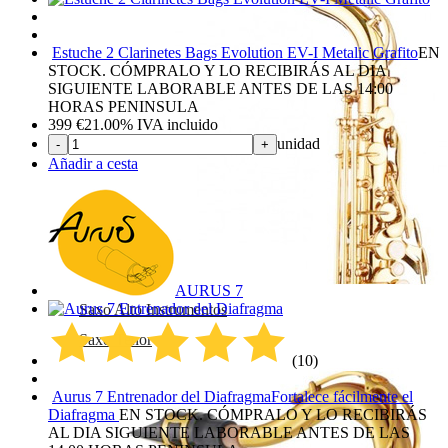
Estuche 2 Clarinetes Bags Evolution EV-I Metalic Grafito
EN
STOCK. CÓMPRALO Y LO RECIBIRÁS AL DIA
SIGUIENTE LABORABLE ANTES DE LAS 14:00
HORAS PENINSULA
399
€
21.00%
IVA incluido
unidad
-
+
Añadir a cesta
AURUS 7
Saxo Alto Instrumentos
Saxo Tenor
(10)
Aurus 7 Entrenador del Diafragma
Fortalece fácilmente el
Diafragma
EN STOCK. CÓMPRALO Y LO RECIBIRÁS
AL DIA SIGUIENTE LABORABLE ANTES DE LAS