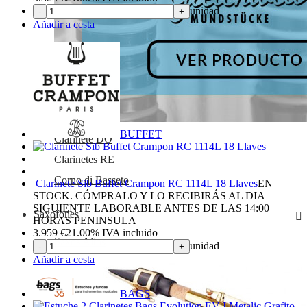
unidad
-
+
Añadir a cesta
BUFFET
Clarinete DO
Clarinetes RE
Corno di Basseto
Clarinete Sib Buffet Crampon RC 1114L 18 Llaves
EN
STOCK. CÓMPRALO Y LO RECIBIRÁS AL DIA
SIGUIENTE LABORABLE ANTES DE LAS 14:00
Saxofones
HORAS PENINSULA
3.959
€
21.00%
IVA incluido
Saxos Altos
unidad
-
+
Añadir a cesta
BAGS