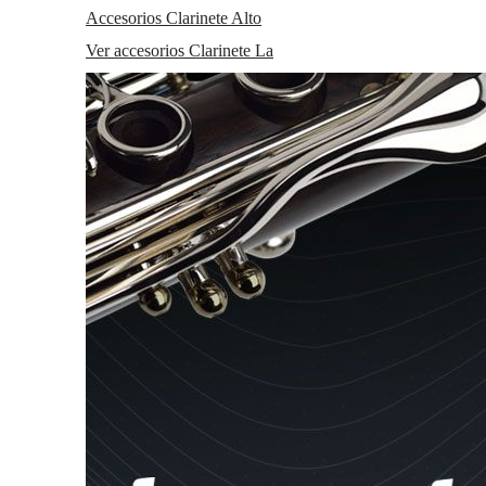
Accesorios Clarinete Alto
Ver accesorios Clarinete La
Descripción técnica
Enlaces relacionados
TOUR FÁBRICA BUFFET
Marca
BUFFET