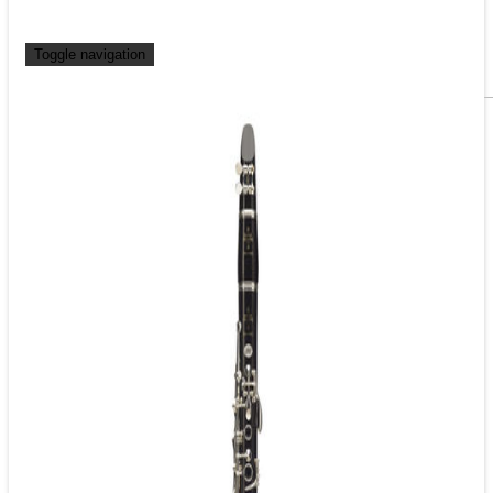
Toggle navigation
Clarinetes
Clarinete SIb