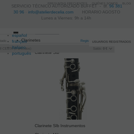
PREGUNTAS FRECUENTES
QUIÉNES SOMOS
BLOG
SERVICIO TÉCNICO AUTORIZADO BUFFET -
tlf.
96 381
30 96
·
info@atelierdecelia.com
HORARIO AGOSTO
Lunes a Viernes: 9h a 14h
español
Toggle
Clarinetes
itado
français
navigation
Registro
/
Iniciar sesión
USUARIOS REGISTRADOS
Italiano
I CESTA
0
artículos
Saldo:
0 €
Clarinete SIb
português
Clarinete SIb Instrumentos