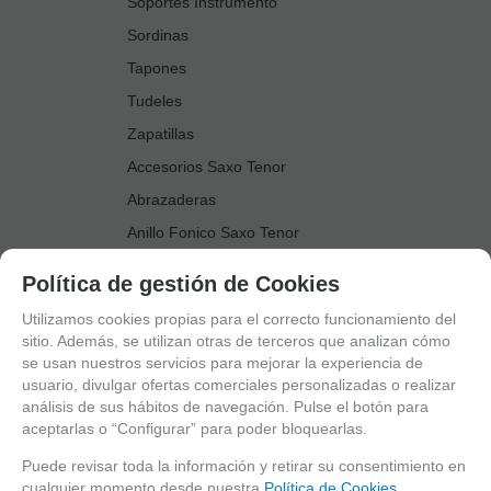
Soportes Instrumento
Sordinas
Tapones
Tudeles
Zapatillas
Accesorios Saxo Tenor
Abrazaderas
Anillo Fonico Saxo Tenor
Atriles Marcha
Política de gestión de Cookies
Boquillas
Utilizamos cookies propias para el correcto funcionamiento del
Boquilleros
sitio. Además, se utilizan otras de terceros que analizan cómo
se usan nuestros servicios para mejorar la experiencia de
Cañas
usuario, divulgar ofertas comerciales personalizadas o realizar
Cordones Arneses
análisis de sus hábitos de navegación. Pulse el botón para
aceptarlas o “Configurar” para poder bloquearlas.
Cortacañas
Deflector Saxo Tenor
Puede revisar toda la información y retirar su consentimiento en
cualquier momento desde nuestra
Política de Cookies.