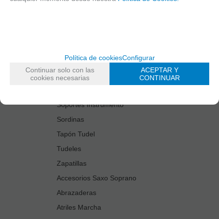
Estuches Guardacañas
Estuches Instrumento
Fundas Boquilla/Tudel
Kits Accesorios Saxo Tenor
Política de cookies
Configurar
Limpiadores
Continuar solo con las
ACEPTAR Y
Protectores Boquilla
cookies necesarias
CONTINUAR
Protectores Llaves
Soportes Instrumento
Sordinas
Tapón Tudel
Tudeles
Zapatillas
Accesorios Saxo Soprano
Abrazaderas
Atriles Marcha