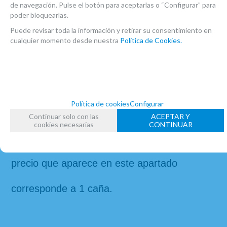
de navegación. Pulse el botón para aceptarlas o “Configurar” para
poder bloquearlas.
En 
Atelier de Celia
 disponemos del mismo 
Puede revisar toda la información y retirar su consentimiento en
cualquier momento desde nuestra
Política de Cookies.
modelo de caña en las siguientes durezas: 
2S
,
2M
,
2H
,
3S
,
3M
,
3H
,
4S
,
4M
,
4H
.
Política de cookies
Configurar
La caja contiene 10 unidades. Se pueden 
Continuar solo con las
ACEPTAR Y
cookies necesarias
CONTINUAR
adquirir individualmente o la caja entera. El 
precio que aparece en este apartado 
corresponde a 1 caña.