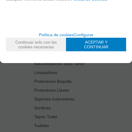
Cañas
Cordones Arneses
Cortacañas
Deflector Saxo Tenor
Política de cookies
Configurar
Estuches Guardacañas
Continuar solo con las
ACEPTAR Y
Estuches Instrumento
cookies necesarias
CONTINUAR
Fundas Boquilla/Tudel
Kits Accesorios Saxo Tenor
Limpiadores
Protectores Boquilla
Protectores Llaves
Soportes Instrumento
Sordinas
Tapón Tudel
Tudeles