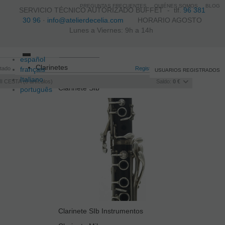
PREGUNTAS FRECUENTES
QUIÉNES SOMOS
BLOG
SERVICIO TÉCNICO AUTORIZADO BUFFET -
tlf.
96 381
30 96
·
info@atelierdecelia.com
HORARIO AGOSTO
Lunes a Viernes: 9h a 14h
español
Toggle
Clarinetes
itado
français
navigation
Registro
/
Iniciar sesión
USUARIOS REGISTRADOS
Italiano
I CESTA
0
artículos
Saldo:
0 €
Clarinete SIb
português
Clarinete SIb Instrumentos