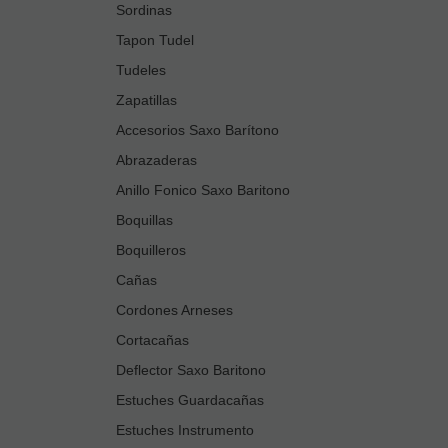
Sordinas
Tapon Tudel
Tudeles
Zapatillas
Accesorios Saxo Barítono
Abrazaderas
Anillo Fonico Saxo Baritono
Boquillas
Boquilleros
Cañas
Cordones Arneses
Cortacañas
Deflector Saxo Baritono
Estuches Guardacañas
Estuches Instrumento