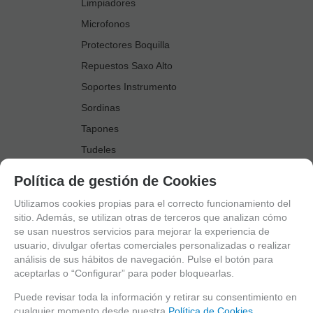
Limpiadores
Microfonos
Protectores Boquilla
Repuestos Saxo Alto
Soportes Instrumento
Sordinas
Tapones
Tudeles
Zapatillas
Política de gestión de Cookies
Accesorios Saxo Tenor
Utilizamos cookies propias para el correcto funcionamiento del
Abrazaderas
sitio. Además, se utilizan otras de terceros que analizan cómo
se usan nuestros servicios para mejorar la experiencia de
Anillo Fonico Saxo Tenor
usuario, divulgar ofertas comerciales personalizadas o realizar
Atriles Marcha
análisis de sus hábitos de navegación. Pulse el botón para
aceptarlas o “Configurar” para poder bloquearlas.
Boquillas
Boquilleros
Puede revisar toda la información y retirar su consentimiento en
cualquier momento desde nuestra
Política de Cookies.