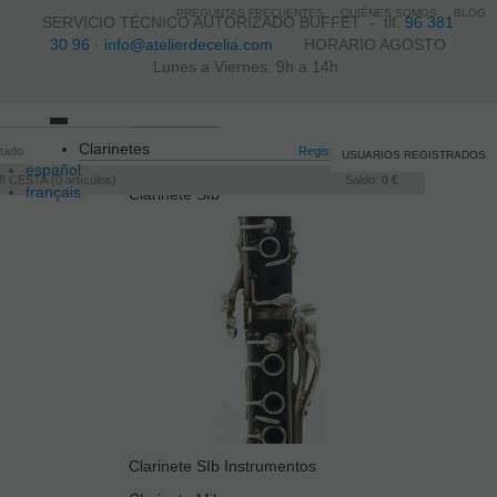
PREGUNTAS FRECUENTES
QUIÉNES SOMOS
BLOG
SERVICIO TÉCNICO AUTORIZADO BUFFET -
tlf.
96 381
30 96
·
info@atelierdecelia.com
HORARIO AGOSTO
Lunes a Viernes: 9h a 14h
Toggle
Clarinetes
itado
navigation
Registro
/
Iniciar sesión
USUARIOS REGISTRADOS
español
I CESTA
0
artículos
Saldo:
0 €
français
Clarinete SIb
Italiano
português
Clarinete SIb Instrumentos