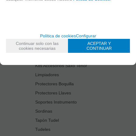
Cañas
Cordones Arneses
Cortacañas
Deflector Saxo Tenor
Política de cookies
Configurar
Estuches Guardacañas
Continuar solo con las
ACEPTAR Y
Estuches Instrumento
cookies necesarias
CONTINUAR
Fundas Boquilla/Tudel
Kits Accesorios Saxo Tenor
Limpiadores
Protectores Boquilla
Protectores Llaves
Soportes Instrumento
Sordinas
Tapón Tudel
Tudeles