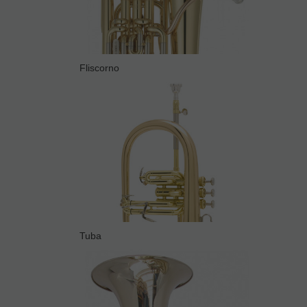
Fliscorno
Tuba