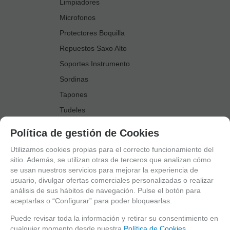
Limpiadores
Microfonos
Protectores Boquilla
Repuestos Saxo Alto
Soportes Instrumento
Sordinas
Tapones
Tudeles
Zapatillas
Política de gestión de Cookies
Accesorios Saxo Tenor
Utilizamos cookies propias para el correcto funcionamiento del
Abrazaderas
sitio. Además, se utilizan otras de terceros que analizan cómo
se usan nuestros servicios para mejorar la experiencia de
Anillo Fonico Saxo Tenor
usuario, divulgar ofertas comerciales personalizadas o realizar
Atriles Marcha
análisis de sus hábitos de navegación. Pulse el botón para
aceptarlas o “Configurar” para poder bloquearlas.
Boquillas
Boquilleros
Puede revisar toda la información y retirar su consentimiento en
cualquier momento desde nuestra
Política de Cookies.