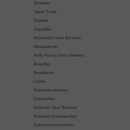
Sordinas
Tapon Tudel
Tudeles
Zapatillas
Accesorios Saxo Barítono
Abrazaderas
Anillo Fonico Saxo Baritono
Boquillas
Boquilleros
Cañas
Cordones Arneses
Cortacañas
Deflector Saxo Baritono
Estuches Guardacañas
Estuches Instrumento