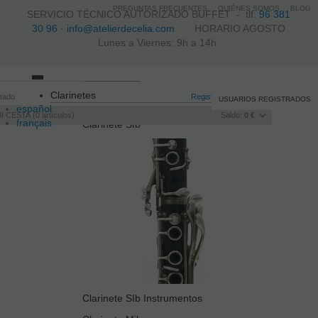
PREGUNTAS FRECUENTES
QUIÉNES SOMOS
BLOG
SERVICIO TÉCNICO AUTORIZADO BUFFET -
tlf.
96 381
30 96
·
info@atelierdecelia.com
HORARIO AGOSTO
Lunes a Viernes: 9h a 14h
Toggle
Clarinetes
itado
navigation
Registro
/
Iniciar sesión
USUARIOS REGISTRADOS
español
I CESTA
0
artículos
Saldo:
0 €
français
Clarinete SIb
Italiano
português
Clarinete SIb Instrumentos