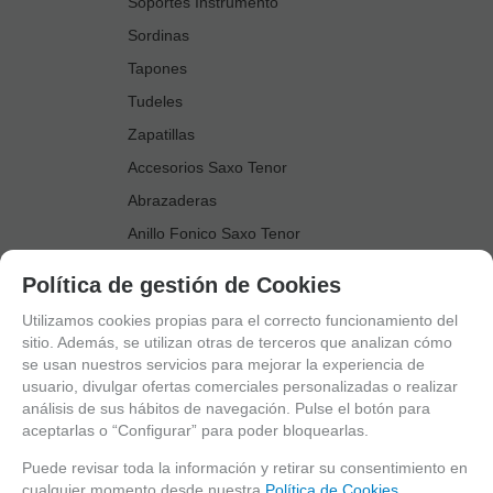
Soportes Instrumento
Sordinas
Tapones
Tudeles
Zapatillas
Accesorios Saxo Tenor
Abrazaderas
Anillo Fonico Saxo Tenor
Atriles Marcha
Política de gestión de Cookies
Boquillas
Utilizamos cookies propias para el correcto funcionamiento del
Boquilleros
sitio. Además, se utilizan otras de terceros que analizan cómo
se usan nuestros servicios para mejorar la experiencia de
Cañas
usuario, divulgar ofertas comerciales personalizadas o realizar
Cordones Arneses
análisis de sus hábitos de navegación. Pulse el botón para
aceptarlas o “Configurar” para poder bloquearlas.
Cortacañas
Deflector Saxo Tenor
Puede revisar toda la información y retirar su consentimiento en
cualquier momento desde nuestra
Política de Cookies.