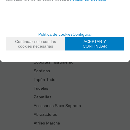
Estuches Guardacañas
Estuches Instrumento
Fundas Boquilla/Tudel
Kits Accesorios Saxo Tenor
Política de cookies
Configurar
Limpiadores
Continuar solo con las
ACEPTAR Y
Protectores Boquilla
cookies necesarias
CONTINUAR
Protectores Llaves
Soportes Instrumento
Sordinas
Tapón Tudel
Tudeles
Zapatillas
Accesorios Saxo Soprano
Abrazaderas
Atriles Marcha