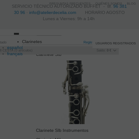
PREGUNTAS FRECUENTES
QUIÉNES SOMOS
BLOG
SERVICIO TÉCNICO AUTORIZADO BUFFET -
tlf.
96 381
30 96
·
info@atelierdecelia.com
HORARIO AGOSTO
Lunes a Viernes: 9h a 14h
Toggle
Clarinetes
itado
navigation
Registro
/
Iniciar sesión
USUARIOS REGISTRADOS
español
I CESTA
0
artículos
Saldo:
0 €
français
Clarinete SIb
Italiano
português
Clarinete SIb Instrumentos