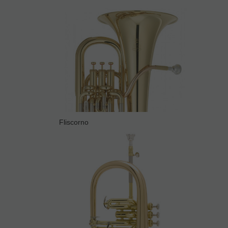
Fliscorno