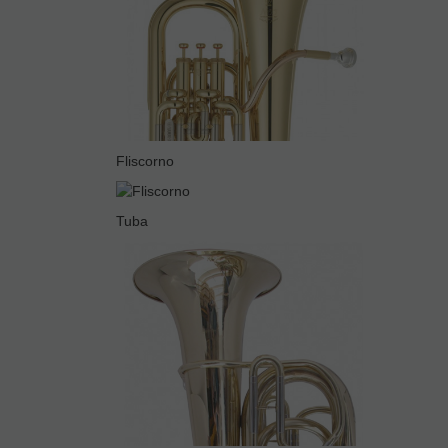
Fliscorno
Tuba