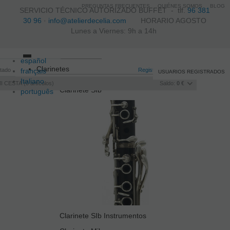
PREGUNTAS FRECUENTES
QUIÉNES SOMOS
BLOG
SERVICIO TÉCNICO AUTORIZADO BUFFET -
tlf.
96 381
30 96
·
info@atelierdecelia.com
HORARIO AGOSTO
Lunes a Viernes: 9h a 14h
español
Toggle
Clarinetes
itado
français
navigation
Registro
/
Iniciar sesión
USUARIOS REGISTRADOS
Italiano
I CESTA
0
artículos
Saldo:
0 €
Clarinete SIb
português
Clarinete SIb Instrumentos