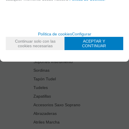
Estuches Guardacañas
Estuches Instrumento
Fundas Boquilla/Tudel
Kits Accesorios Saxo Tenor
Política de cookies
Configurar
Limpiadores
Continuar solo con las
ACEPTAR Y
Protectores Boquilla
cookies necesarias
CONTINUAR
Protectores Llaves
Soportes Instrumento
Sordinas
Tapón Tudel
Tudeles
Zapatillas
Accesorios Saxo Soprano
Abrazaderas
Atriles Marcha