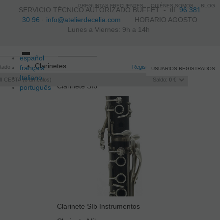
PREGUNTAS FRECUENTES
QUIÉNES SOMOS
BLOG
SERVICIO TÉCNICO AUTORIZADO BUFFET -
tlf.
96 381
30 96
·
info@atelierdecelia.com
HORARIO AGOSTO
Lunes a Viernes: 9h a 14h
español
Toggle
Clarinetes
itado
français
navigation
Registro
/
Iniciar sesión
USUARIOS REGISTRADOS
Italiano
I CESTA
0
artículos
Saldo:
0 €
Clarinete SIb
português
Clarinete SIb Instrumentos