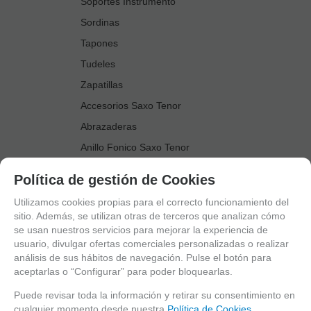
Soportes Instrumento
Sordinas
Tapones
Tudeles
Zapatillas
Accesorios Saxo Tenor
Abrazaderas
Anillo Fonico Saxo Tenor
Atriles Marcha
Política de gestión de Cookies
Boquillas
Utilizamos cookies propias para el correcto funcionamiento del
Boquilleros
sitio. Además, se utilizan otras de terceros que analizan cómo
se usan nuestros servicios para mejorar la experiencia de
Cañas
usuario, divulgar ofertas comerciales personalizadas o realizar
Cordones Arneses
análisis de sus hábitos de navegación. Pulse el botón para
aceptarlas o “Configurar” para poder bloquearlas.
Cortacañas
Deflector Saxo Tenor
Puede revisar toda la información y retirar su consentimiento en
cualquier momento desde nuestra
Política de Cookies.