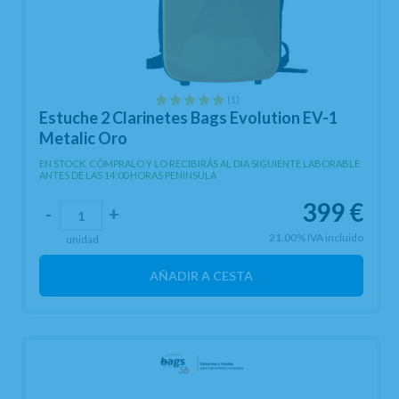
(1)
Estuche 2 Clarinetes Bags Evolution EV-1
Metalic Oro
EN STOCK. CÓMPRALO Y LO RECIBIRÁS AL DIA SIGUIENTE LABORABLE
ANTES DE LAS 14:00 HORAS PENINSULA
399
€
-
+
21.00%
IVA incluido
unidad
AÑADIR A CESTA