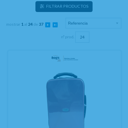
FILTRAR PRODUCTOS
mostrar
1
al
24
de
37
nº prod.