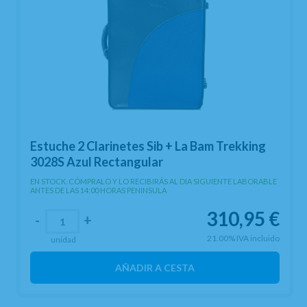
Estuche 2 Clarinetes Sib + La Bam Trekking
3028S Azul Rectangular
EN STOCK. CÓMPRALO Y LO RECIBIRÁS AL DIA SIGUIENTE LABORABLE
ANTES DE LAS 14:00 HORAS PENINSULA
310,95
€
-
+
21.00%
IVA incluido
unidad
AÑADIR A CESTA