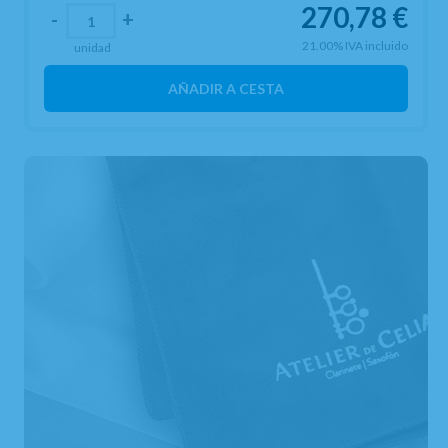
270,78
€
-
+
21.00%
IVA incluido
unidad
AÑADIR A CESTA