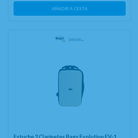
AÑADIR A CESTA
Estuche 2 Clarinetes Bags Evolution EV-1