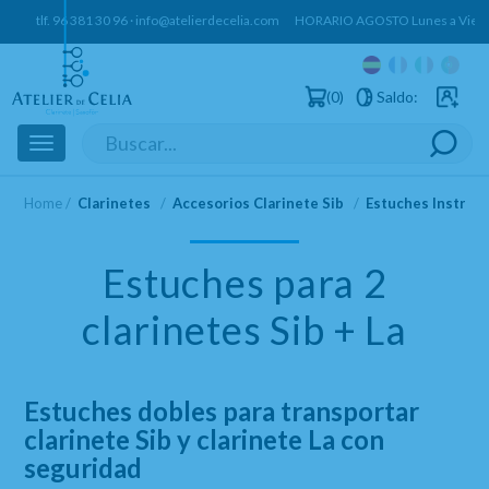
tlf.
96 381 30 96
·
info@atelierdecelia.com
HORARIO AGOSTO Lunes a Vierne
0
Saldo:
Usuarios 
Toggle
navigation
Home
Clarinetes
Accesorios Clarinete Sib
Estuches Instru
Estuches para 2
clarinetes Sib + La
Estuches dobles para transportar
clarinete Sib y clarinete La con
seguridad