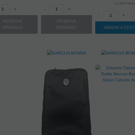
21.00%
IVA in
+
-
+
-
+
RESERVA
RESERVA
PREPAGO
PREPAGO
AÑADIR A CES