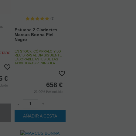
(1)
es
Estuche 2 Clarinetes
Marcus Bonna Piel
Negro
EN STOCK. CÓMPRALO Y LO
GOTADO
RECIBIRÁS AL DIA SIGUIENTE
LABORABLE ANTES DE LAS
14:00 HORAS PENINSULA
5
€
658
€
cluido
21.00%
IVA incluido
-
+
AÑADIR A CESTA