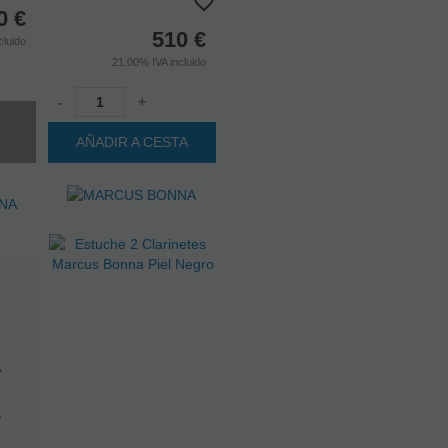
0
€
510
€
cluido
21.00%
IVA incluido
-
+
AÑADIR A CESTA