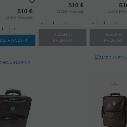
510
€
51
510
€
21.00%
IVA incluido
21.00%
IVA in
21.00%
IVA incluido
-
+
-
+
+
RESERVA
RESERVA
ÑADIR A CESTA
PREPAGO
PREPAGO