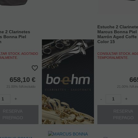
Estuche 2 Clarinet
e 2 Clarinetes
Marcus Bonna Piel
s Bonna Piel
Marrón Aged Coffe
n
Color 15
TAR STOCK. AGOTADO
CONSULTAR STOCK. A
RALMENTE.
TEMPORALMENTE.
658,10
€
66
21.00%
IVA incluido
21.00%
IVA in
+
-
+
RESERVA
RESERVA
PREPAGO
PREPAGO