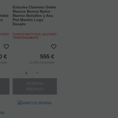
Estuche Clarinete Doble
Marcus Bonna Nylon
Doble
Marron Bolsillos y Asa
on
Piel Marrón Logo
Dorado
GOTADO
CONSULTAR STOCK. AGOTADO
TEMPORALMENTE.
0
€
555
€
cluido
21.00%
IVA incluido
-
+
RESERVA
PREPAGO