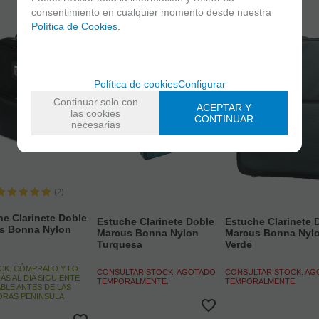
consentimiento en cualquier momento desde nuestra
Política de Cookies.
Política de cookies
Configurar
Continuar solo con
ACEPTAR Y
las cookies
CONTINUAR
necesarias
(2)
e Clarinete Doble
Estuche Clarinete Doble
Estuche Clarinete 
s Bonna Nylon
Marcus Bonna Nylon
Marcus Bonna Nyl
Turquesa
Verde
CK. CÓMPRALO Y LO
CONSULTAR STOCK. AGOTADO
CONSULTAR STOCK. A
ÁS AL DIA SIGUIENTE
TEMPORALMENTE.
TEMPORALMENTE.
BLE ANTES DE LAS
HORAS PENINSULA