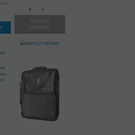
cluido
-
+
RESERVA
TA
PREPAGO