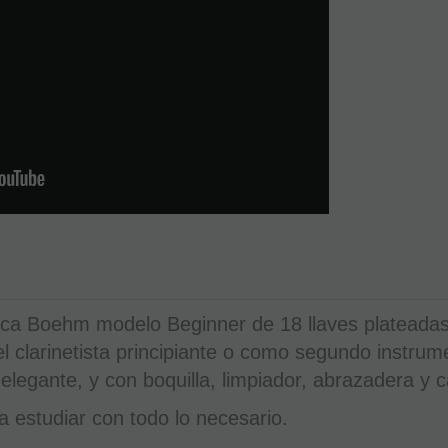
arca Boehm modelo Beginner de 18 llaves plateada
el clarinetista principiante o como segundo instru
elegante, y con boquilla, limpiador, abrazadera y 
 estudiar con todo lo necesario.