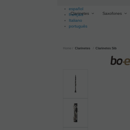
español
Clarinetes
Saxofones
français
Italiano
português
Home
Clarinetes
Clarinetes Sib