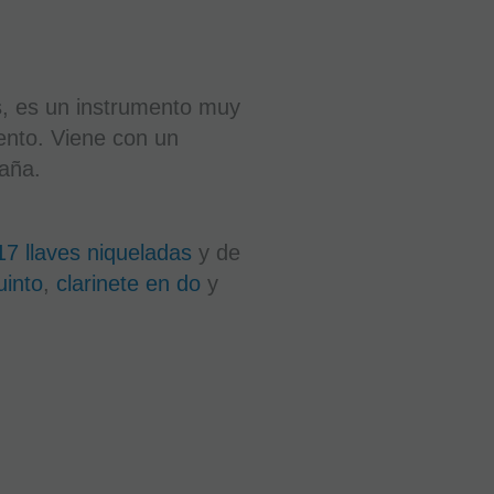
s, es un instrumento muy
mento. Viene con un
caña.
17 llaves niqueladas
y de
uinto
,
clarinete en do
y