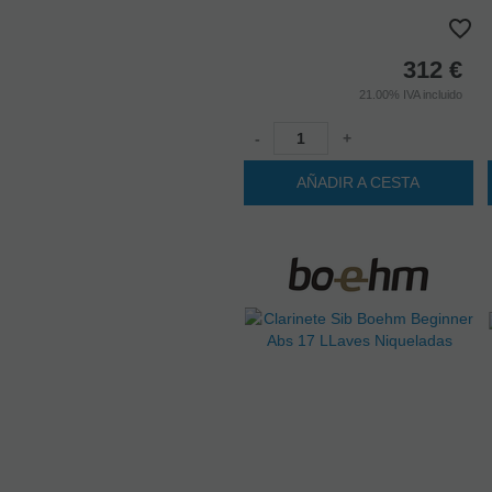
312
€
21.00%
IVA incluido
-
+
AÑADIR A CESTA