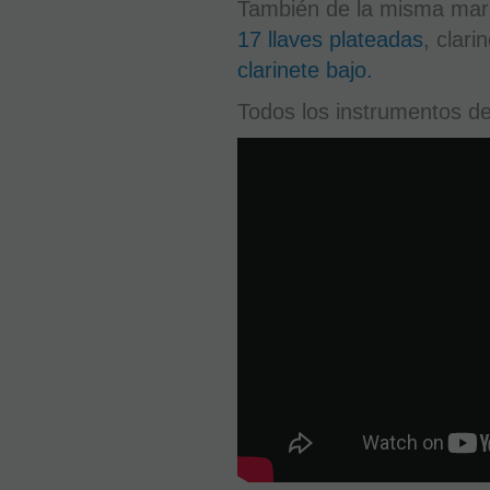
También de la misma marc
17 llaves plateadas
, clari
clarinete bajo.
Todos los instrumentos d