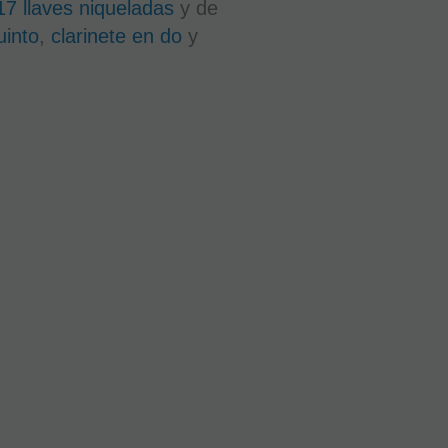
17 llaves niqueladas
y de
uinto
,
clarinete en do
y