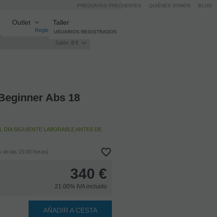
PREGUNTAS FRECUENTES
QUIÉNES SOMOS
BLOG
Outlet
Taller
Registro
/
Iniciar sesión
USUARIOS REGISTRADOS
Saldo:
0 €
Beginner Abs 18
L DIA SIGUIENTE LABORABLE ANTES DE
 de las 15:00 horas)
340
€
21.00%
IVA incluido
AÑADIR A CESTA