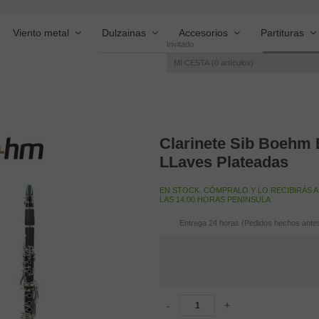
Viento metal
Dulzainas
Accesorios
Partituras
Invitado
MI CESTA
0
artículos
Clarinete Sib Boehm 
LLaves Plateadas
EN STOCK. CÓMPRALO Y LO RECIBIRÁS A
LAS 14:00 HORAS PENINSULA
Entrega 24 horas (Pedidos hechos antes
-
+