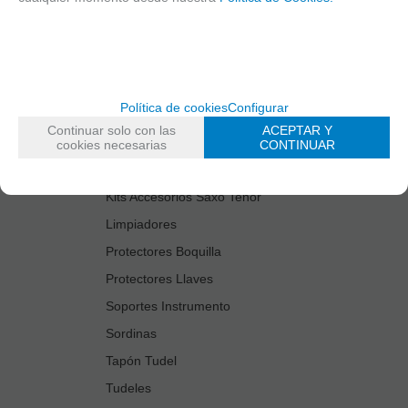
Cañas
Cordones Arneses
Cortacañas
Deflector Saxo Tenor
Política de cookies
Configurar
Estuches Guardacañas
Continuar solo con las
ACEPTAR Y
Estuches Instrumento
cookies necesarias
CONTINUAR
Fundas Boquilla/Tudel
Kits Accesorios Saxo Tenor
Limpiadores
Protectores Boquilla
Protectores Llaves
Soportes Instrumento
Sordinas
Tapón Tudel
Tudeles