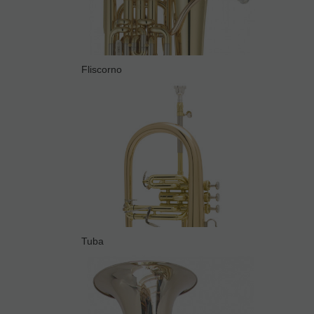
Fliscorno
Tuba