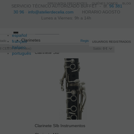
PREGUNTAS FRECUENTES
QUIÉNES SOMOS
BLOG
SERVICIO TÉCNICO AUTORIZADO BUFFET -
tlf.
96 381
30 96
·
info@atelierdecelia.com
HORARIO AGOSTO
Lunes a Viernes: 9h a 14h
español
Toggle
Clarinetes
itado
français
navigation
Registro
/
Iniciar sesión
USUARIOS REGISTRADOS
Italiano
I CESTA
0
artículos
Saldo:
0 €
Clarinete SIb
português
Clarinete SIb Instrumentos