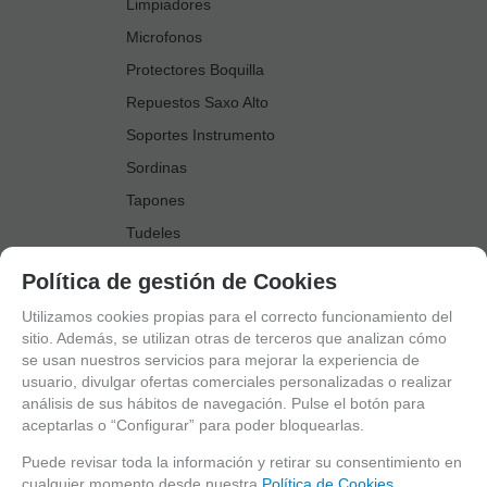
Limpiadores
Microfonos
Protectores Boquilla
Repuestos Saxo Alto
Soportes Instrumento
Sordinas
Tapones
Tudeles
Zapatillas
Política de gestión de Cookies
Accesorios Saxo Tenor
Utilizamos cookies propias para el correcto funcionamiento del
Abrazaderas
sitio. Además, se utilizan otras de terceros que analizan cómo
se usan nuestros servicios para mejorar la experiencia de
Anillo Fonico Saxo Tenor
usuario, divulgar ofertas comerciales personalizadas o realizar
Atriles Marcha
análisis de sus hábitos de navegación. Pulse el botón para
aceptarlas o “Configurar” para poder bloquearlas.
Boquillas
Boquilleros
Puede revisar toda la información y retirar su consentimiento en
cualquier momento desde nuestra
Política de Cookies.