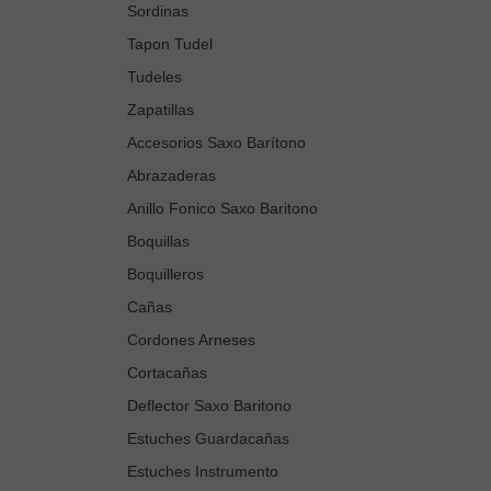
Sordinas
Tapon Tudel
Tudeles
Zapatillas
Accesorios Saxo Barítono
Abrazaderas
Anillo Fonico Saxo Baritono
Boquillas
Boquilleros
Cañas
Cordones Arneses
Cortacañas
Deflector Saxo Baritono
Estuches Guardacañas
Estuches Instrumento