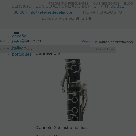
PREGUNTAS FRECUENTES
QUIÉNES SOMOS
BLOG
SERVICIO TÉCNICO AUTORIZADO BUFFET -
tlf.
96 381
30 96
·
info@atelierdecelia.com
HORARIO AGOSTO
Lunes a Viernes: 9h a 14h
español
Toggle
Clarinetes
itado
français
navigation
Registro
/
Iniciar sesión
USUARIOS REGISTRADOS
Italiano
I CESTA
0
artículos
Saldo:
0 €
Clarinete SIb
português
Clarinete SIb Instrumentos