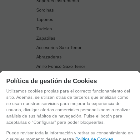
Soportes Instrumento
Sordinas
Tapones
Tudeles
Zapatillas
Accesorios Saxo Tenor
Abrazaderas
Anillo Fonico Saxo Tenor
Atriles Marcha
Política de gestión de Cookies
Boquillas
Utilizamos cookies propias para el correcto funcionamiento del
Boquilleros
sitio. Además, se utilizan otras de terceros que analizan cómo
se usan nuestros servicios para mejorar la experiencia de
Cañas
usuario, divulgar ofertas comerciales personalizadas o realizar
Cordones Arneses
análisis de sus hábitos de navegación. Pulse el botón para
aceptarlas o “Configurar” para poder bloquearlas.
Cortacañas
Deflector Saxo Tenor
Puede revisar toda la información y retirar su consentimiento en
cualquier momento desde nuestra
Política de Cookies.