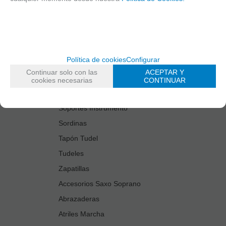
Estuches Guardacañas
Estuches Instrumento
Fundas Boquilla/Tudel
Kits Accesorios Saxo Tenor
Política de cookies
Configurar
Limpiadores
Continuar solo con las
ACEPTAR Y
Protectores Boquilla
cookies necesarias
CONTINUAR
Protectores Llaves
Soportes Instrumento
Sordinas
Tapón Tudel
Tudeles
Zapatillas
Accesorios Saxo Soprano
Abrazaderas
Atriles Marcha