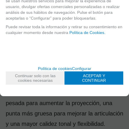
se usan nuestros servicios para mejorar la experiencia de
seguridad junto con la tecnología digital de 
usuario, divulgar ofertas comerciales personalizadas o realizar
análisis de sus hábitos de navegación. Pulse el botón para
última generación para asegurar que cada 
aceptarlas o “Configurar” para poder bloquearlas.
caña D'Addario Organics ofrece una 
Puede revisar toda la información y retirar su consentimiento en
cualquier momento desde nuestra
Política de Cookies.
consistencia sin igual. En definitiva, una caña 
que demuestra tanto respeto por el músico 
como por el planeta.
Política de cookies
Configurar
El Reserve Evolution presenta el cuerpo más 
Continuar solo con las
ACEPTAR Y
cookies necesarias
CONTINUAR
grueso de toda la línea de  Reserve. Ofrece 
redondez de sonido, una espina dorsal 
pesada para aumentar la proyección, una 
punta más gruesa para mejorar la articulación 
y una mayor calidez tonal y flexibilidad.