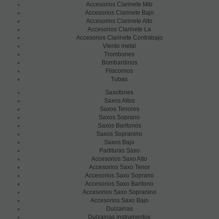
Accesorios Clarinete Mib
Accesorios Clarinete Bajo
Accesorios Clarinete Alto
Accesorios Clarinete La
Accesorios Clarinete Contrabajo
Viento metal
Trombones
Bombardinos
Fliscornos
Tubas
Saxofones
Saxos Altos
Saxos Tenores
Saxos Soprano
Saxos Baritonos
Saxos Sopranino
Saxos Bajo
Partituras Saxo
Accesorios Saxo Alto
Accesorios Saxo Tenor
Accesorios Saxo Soprano
Accesorios Saxo Baritono
Accesorios Saxo Sopranino
Accesorios Saxo Bajo
Dulzainas
Dulzainas instrumentos