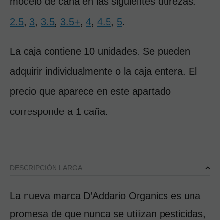
modelo de caña en las siguientes durezas: 
2.5
,
3
,
3.5
,
3.5+
,
4
,
4.5
,
5
.
La caja contiene 10 unidades. Se pueden 
adquirir individualmente o la caja entera. El 
precio que aparece en este apartado 
corresponde a 1 caña.
DESCRIPCIÓN LARGA
La nueva marca D’Addario Organics es una 
promesa de que nunca se utilizan pesticidas, 