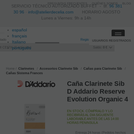
PREGUNTAS FRECUENTES
QUIÉNES SOMOS
BLOG
SERVICIO TÉCNICO AUTORIZADO BUFFET -
tlf.
96 381
30 96
·
info@atelierdecelia.com
HORARIO AGOSTO
Lunes a Viernes: 9h a 14h
español
Toggle
français
itado
Registro
/
Iniciar sesión
USUARIOS REGISTRADOS
navigati
Italiano
I CESTA
português
0
artículos
Saldo:
0 €
Home
Clarinetes
Accesorios Clarinete Sib
Cañas para Clarinete Sib
Cañas Sistema Frances
Caña Clarinete Sib
D Addario Reserve
Evolution Organic 4
EN STOCK. CÓMPRALO Y LO
RECIBIRÁS AL DIA SIGUIENTE
LABORABLE ANTES DE LAS 14:00
HORAS PENINSULA
Entrega 24 horas (Pedidos hechos