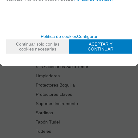
Cañas
Cordones Arneses
Cortacañas
Deflector Saxo Tenor
Política de cookies
Configurar
Estuches Guardacañas
Continuar solo con las
ACEPTAR Y
Estuches Instrumento
cookies necesarias
CONTINUAR
Fundas Boquilla/Tudel
Kits Accesorios Saxo Tenor
Limpiadores
Protectores Boquilla
Protectores Llaves
Soportes Instrumento
Sordinas
Tapón Tudel
Tudeles