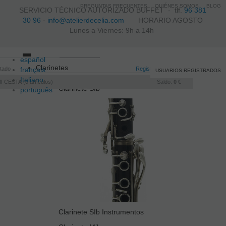
PREGUNTAS FRECUENTES
QUIÉNES SOMOS
BLOG
SERVICIO TÉCNICO AUTORIZADO BUFFET -
tlf.
96 381
30 96
·
info@atelierdecelia.com
HORARIO AGOSTO
Lunes a Viernes: 9h a 14h
español
Toggle
Clarinetes
itado
français
navigation
Registro
/
Iniciar sesión
USUARIOS REGISTRADOS
Italiano
I CESTA
0
artículos
Saldo:
0 €
Clarinete SIb
português
Clarinete SIb Instrumentos