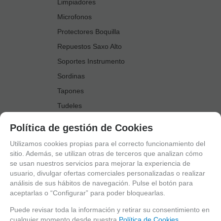
Limpiadores
Microfonos
Protectores Boquilla
Repuestos Saxo Alto
Soportes Instrumento
Sordinas
Tapones
Tudeles
Zapatillas
Política de gestión de Cookies
Accesorios Saxo Tenor
Utilizamos cookies propias para el correcto funcionamiento del
Abrazaderas
sitio. Además, se utilizan otras de terceros que analizan cómo
se usan nuestros servicios para mejorar la experiencia de
Anillo Fonico Saxo Tenor
usuario, divulgar ofertas comerciales personalizadas o realizar
Atriles Marcha
análisis de sus hábitos de navegación. Pulse el botón para
aceptarlas o “Configurar” para poder bloquearlas.
Boquillas
Boquilleros
Puede revisar toda la información y retirar su consentimiento en
cualquier momento desde nuestra
Política de Cookies.