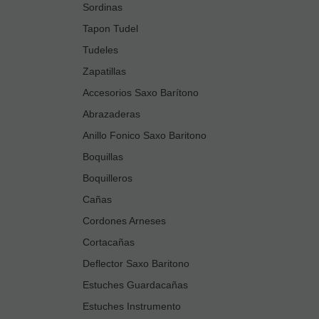
Sordinas
Tapon Tudel
Tudeles
Zapatillas
Accesorios Saxo Barítono
Abrazaderas
Anillo Fonico Saxo Baritono
Boquillas
Boquilleros
Cañas
Cordones Arneses
Cortacañas
Deflector Saxo Baritono
Estuches Guardacañas
Estuches Instrumento