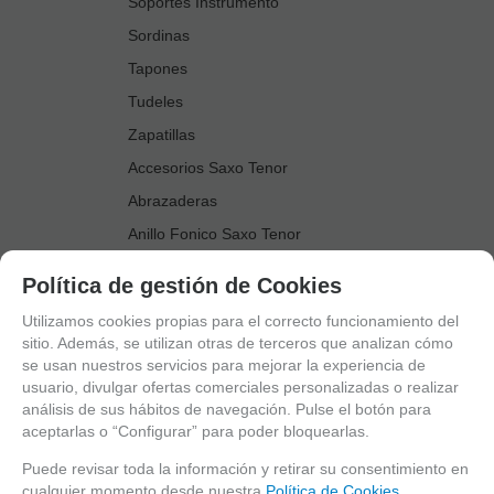
Soportes Instrumento
Sordinas
Tapones
Tudeles
Zapatillas
Accesorios Saxo Tenor
Abrazaderas
Anillo Fonico Saxo Tenor
Atriles Marcha
Política de gestión de Cookies
Boquillas
Utilizamos cookies propias para el correcto funcionamiento del
Boquilleros
sitio. Además, se utilizan otras de terceros que analizan cómo
se usan nuestros servicios para mejorar la experiencia de
Cañas
usuario, divulgar ofertas comerciales personalizadas o realizar
Cordones Arneses
análisis de sus hábitos de navegación. Pulse el botón para
aceptarlas o “Configurar” para poder bloquearlas.
Cortacañas
Deflector Saxo Tenor
Puede revisar toda la información y retirar su consentimiento en
cualquier momento desde nuestra
Política de Cookies.