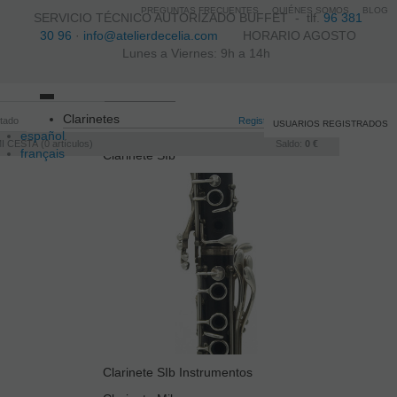
PREGUNTAS FRECUENTES
QUIÉNES SOMOS
BLOG
SERVICIO TÉCNICO AUTORIZADO BUFFET -
tlf.
96 381
30 96
·
info@atelierdecelia.com
HORARIO AGOSTO
Lunes a Viernes: 9h a 14h
Toggle
Clarinetes
itado
navigation
Registro
/
Iniciar sesión
USUARIOS REGISTRADOS
español
I CESTA
0
artículos
Saldo:
0 €
français
Clarinete SIb
Italiano
português
Clarinete SIb Instrumentos