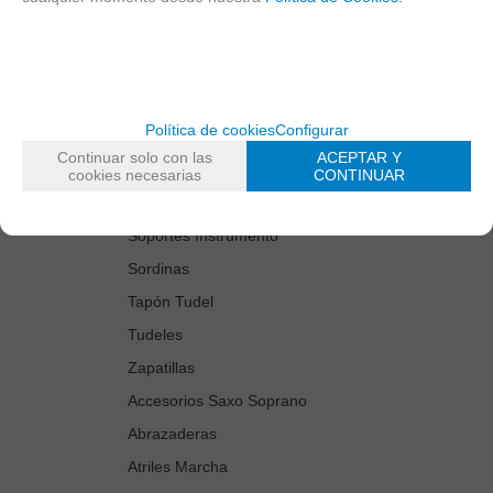
Estuches Guardacañas
Estuches Instrumento
Fundas Boquilla/Tudel
Kits Accesorios Saxo Tenor
Política de cookies
Configurar
Limpiadores
Continuar solo con las
ACEPTAR Y
Protectores Boquilla
cookies necesarias
CONTINUAR
Protectores Llaves
Soportes Instrumento
Sordinas
Tapón Tudel
Tudeles
Zapatillas
Accesorios Saxo Soprano
Abrazaderas
Atriles Marcha