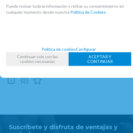
ACCESORIOS SAXO BARITONO
Puede revisar toda la información y retirar su consentimiento en
cualquier momento desde nuestra
Política de Cookies.
ACCESORIOS SAXO TENOR
CLARINETES
SAXOFONES
FUNDAS BOQUILLA/TUDEL
FUNDAS BOQUILLA/TUDEL
FUNDAS BOQUILLA
Política de cookies
Configurar
FECHA DE LANZAMIENTO
Continuar solo con las
ACEPTAR Y
Miércoles, 29 Mayo 2013
cookies necesarias
CONTINUAR
Suscríbete y disfruta de ventajas y