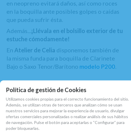
en neopreno evitará daños, así como roces
en la boquilla ante posibles golpes o caídas
que pueda sufrir ésta.
Además...
¡Llévala en el bolsillo exterior de tu
estuche cómodamente!
En
Atelier de Celia
disponemos también de
la misma funda para boquilla de Clarinete
Bajo o Saxo Tenor/Barítono
modelo P200
.
Política de gestión de Cookies
Utilizamos cookies propias para el correcto funcionamiento del sitio.
MARCA
Además, se utilizan otras de terceros que analizan cómo se usan
VANDOREN
nuestros servicios para mejorar la experiencia de usuario, divulgar
FAMILIAS RELACIONADAS
ofertas comerciales personalizadas o realizar análisis de sus hábitos
de navegación. Pulse el botón para aceptarlas o “Configurar” para
ACCESORIOS CLARINETE BAJO
poder bloquearlas.