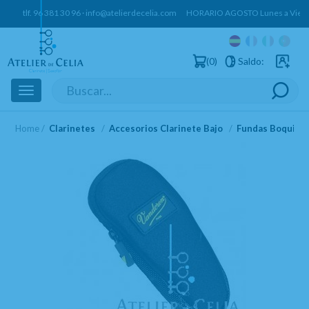
tlf.
96 381 30 96
·
info@atelierdecelia.com
HORARIO AGOSTO Lunes a Vierne
0
Saldo:
Usuarios 
Toggle
navigation
Home
Clarinetes
Accesorios Clarinete Bajo
Fundas Boquilla