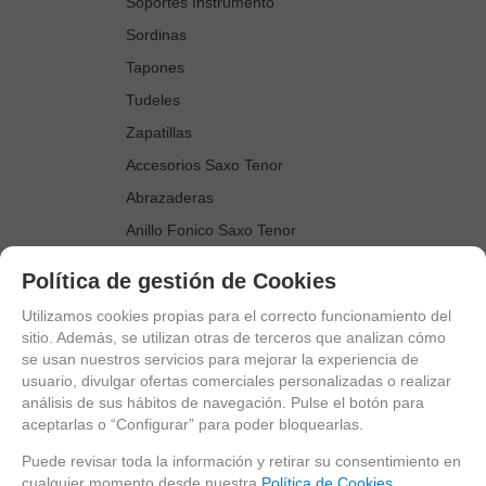
Soportes Instrumento
Sordinas
Tapones
Tudeles
Zapatillas
Accesorios Saxo Tenor
Abrazaderas
Anillo Fonico Saxo Tenor
Atriles Marcha
Política de gestión de Cookies
Boquillas
Utilizamos cookies propias para el correcto funcionamiento del
Boquilleros
sitio. Además, se utilizan otras de terceros que analizan cómo
se usan nuestros servicios para mejorar la experiencia de
Cañas
usuario, divulgar ofertas comerciales personalizadas o realizar
Cordones Arneses
análisis de sus hábitos de navegación. Pulse el botón para
aceptarlas o “Configurar” para poder bloquearlas.
Cortacañas
Deflector Saxo Tenor
Puede revisar toda la información y retirar su consentimiento en
cualquier momento desde nuestra
Política de Cookies.