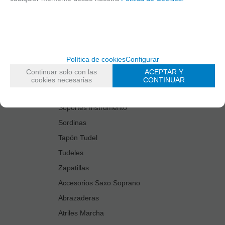
Estuches Guardacañas
Estuches Instrumento
Fundas Boquilla/Tudel
Kits Accesorios Saxo Tenor
Política de cookies
Configurar
Limpiadores
Continuar solo con las
ACEPTAR Y
Protectores Boquilla
cookies necesarias
CONTINUAR
Protectores Llaves
Soportes Instrumento
Sordinas
Tapón Tudel
Tudeles
Zapatillas
Accesorios Saxo Soprano
Abrazaderas
Atriles Marcha