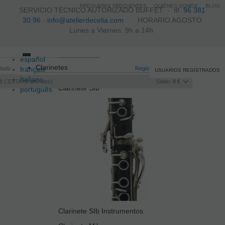
PREGUNTAS FRECUENTES
QUIÉNES SOMOS
BLOG
SERVICIO TÉCNICO AUTORIZADO BUFFET -
tlf.
96 381
30 96
·
info@atelierdecelia.com
HORARIO AGOSTO
Lunes a Viernes: 9h a 14h
español
Toggle
Clarinetes
itado
français
navigation
Registro
/
Iniciar sesión
USUARIOS REGISTRADOS
Italiano
I CESTA
0
artículos
Saldo:
0 €
Clarinete SIb
português
Clarinete SIb Instrumentos