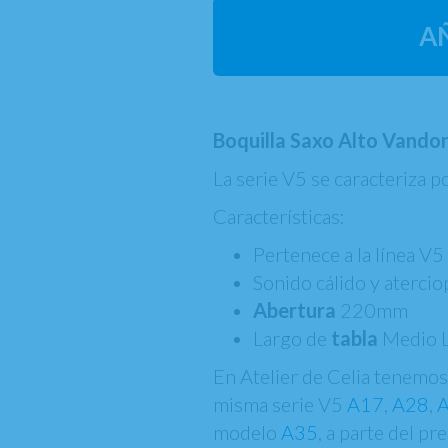
A
Boquilla Saxo Alto Vando
La serie V5 se caracteriza p
Características:
Pertenece a la línea V
Sonido cálido y atercio
Abertura
220mm
Largo de
tabla
Medio L
En Atelier de Celia tenemos 
misma serie V5
A17
,
A28
,
modelo
A35
, a parte del pr