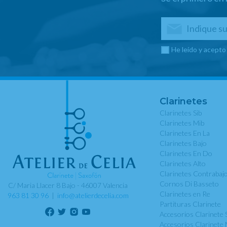
He leído y acepto
Clarinetes
Clarinetes Sib
Clarinetes Mib
Clarinetes En La
Clarinetes Bajo
Clarinetes En Do
Clarinetes Alto
Clarinetes Contrabaj
Cornos Di Basseto
C/ Maria Llacer 8 Bajo - 46007 Valencia
Clarinetes en Re
963 81 30 96
|
info@atelierdecelia.com
Partituras Clarinete
Accesorios Clarinete 
Accesorios Clarinete 