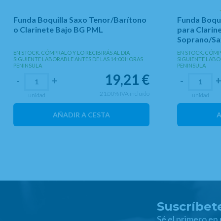
Funda Boquilla Saxo Tenor/Barítono
Funda Boqu
o Clarinete Bajo BG PML
para Clarin
Soprano/Sax
EN STOCK. CÓMPRALO Y LO RECIBIRÁS AL DIA
EN STOCK. CÓMPR
SIGUIENTE LABORABLE ANTES DE LAS 14:00 HORAS
SIGUIENTE LABO
PENINSULA
PENINSULA
19,21
€
-
+
-
21.00%
IVA incluido
unidad
unidad
AÑADIR A CESTA
A
Suscríbete
Sé el primero en