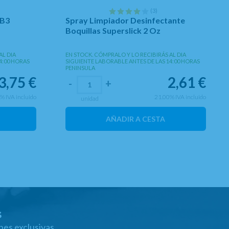
(3)
CB3
Spray Limpiador Desinfectante
Boquillas Superslick 2 Oz
AL DIA
EN STOCK. CÓMPRALO Y LO RECIBIRÁS AL DIA
4:00 HORAS
SIGUIENTE LABORABLE ANTES DE LAS 14:00 HORAS
PENINSULA
3,75
€
2,61
€
-
+
0%
IVA incluido
21.00%
IVA incluido
unidad
AÑADIR A CESTA
s
nes exclusivas