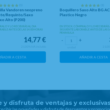
(1)
(1)
illa Vandoren neopreno
Boquillero Saxo Alto BG A
ete/Requinto/Saxo
Plastico Negro
o Alto (P200)
ALO Y LO RECIBIRÁS AL DIA
EN STOCK. CÓMPRALO Y LO RECIBIRÁS 
RABLE ANTES DE LAS 14:00 HORAS
SIGUIENTE LABORABLE ANTES DE LAS 1
PENINSULA
14,77
€
+
-
+
21.00%
IVA incluido
21.0
unidad
ÑADIR A CESTA
AÑADIR A CESTA
 y disfruta de ventajas y exclusiva
 recibir las novedades y disfruta de descuentos y promocio