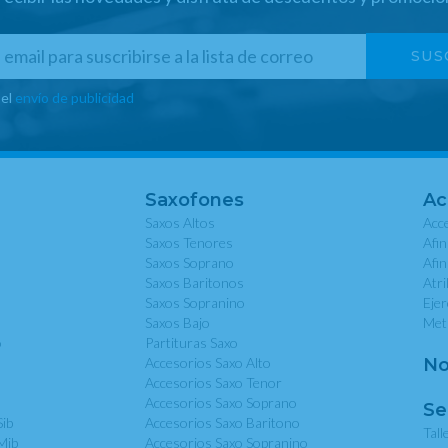
 el
envío de publicidad
Saxofones
Ac
Saxos Altos
Acce
Saxos Tenores
Afi
Saxos Soprano
Afi
Saxos Baritonos
Atri
Saxos Sopranino
Eje
Saxos Bajo
Met
o
Partituras Saxo
Accesorios Saxo Alto
No
Accesorios Saxo Tenor
Accesorios Saxo Soprano
Se
Sib
Accesorios Saxo Baritono
Tall
Mib
Accesorios Saxo Sopranino