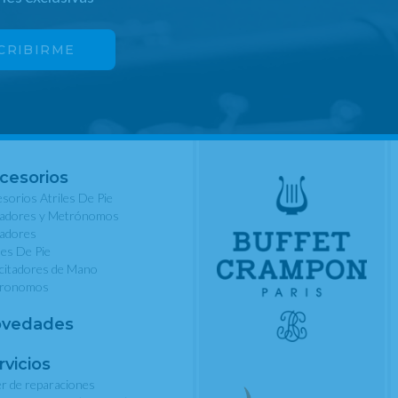
cesorios
sorios Atriles De Pie
nadores y Metrónomos
nadores
les De Pie
rcitadores de Mano
ronomos
vedades
rvicios
er de reparaciones