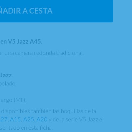
ÑADIR A CESTA
ren V5 Jazz A45.
or una cámara redonda tradicional.
5
Jazz
.
pelado.
argo (ML).
disponibles también las boquillas de la
A27
,
A15
,
A25
,
A20
y de la serie V5 Jazz el
esentado en esta ficha.