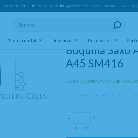
ORIZADO BUFFET -
tlf.
96 381 30 96
·
info@atelierdecelia.com
HORARIO AGOSTO Lun
Viento metal
Dulzainas
Accesorios
Parti
Boquilla Saxo 
A45 SM416
EN STOCK. CÓMPRALO Y LO RECIBIRÁS AL DI
ENTREGA 24 HORAS (PEDIDOS HECHOS AN
-
+
unidades