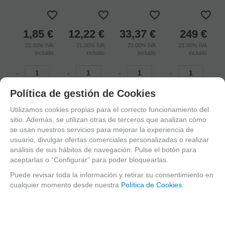
1,85
€
12,22
€
33,37
€
249
€
21.00%
IVA
21.00%
IVA
21.00%
IVA
21.00%
IVA
incluido
incluido
incluido
incluido
-
-
-
-
+
+
+
+
Política de gestión de Cookies
AÑADIR
AÑADIR
AÑADIR
AÑADIR
Utilizamos cookies propias para el correcto funcionamiento del
A CESTA
A CESTA
A CESTA
A CESTA
sitio. Además, se utilizan otras de terceros que analizan cómo
se usan nuestros servicios para mejorar la experiencia de
usuario, divulgar ofertas comerciales personalizadas o realizar
análisis de sus hábitos de navegación. Pulse el botón para
aceptarlas o “Configurar” para poder bloquearlas.
Puede revisar toda la información y retirar su consentimiento en
cualquier momento desde nuestra
Política de Cookies.