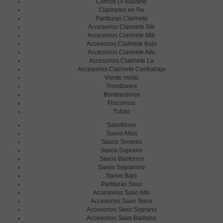
Cornos Di Basseto
Clarinetes en Re
Partituras Clarinete
Accesorios Clarinete Sib
Accesorios Clarinete Mib
Accesorios Clarinete Bajo
Accesorios Clarinete Alto
Accesorios Clarinete La
Accesorios Clarinete Contrabajo
Viento metal
Trombones
Bombardinos
Fliscornos
Tubas
Saxofones
Saxos Altos
Saxos Tenores
Saxos Soprano
Saxos Baritonos
Saxos Sopranino
Saxos Bajo
Partituras Saxo
Accesorios Saxo Alto
Accesorios Saxo Tenor
Accesorios Saxo Soprano
Accesorios Saxo Baritono