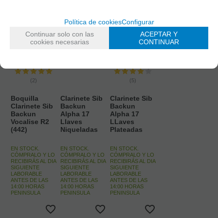
Política de cookies
Configurar
Continuar solo con las
ACEPTAR Y
cookies necesarias
CONTINUAR
(2)
(5)
Boquilla
Clarinete Sib
Clarinete Sib
Clarinete Sib
Backun
Backun
Backun
Alpha 17
Alpha 17
Vocalise R2
Llaves
LLaves
(442)
Niqueladas
Plateadas
EN STOCK.
EN STOCK.
EN STOCK.
CÓMPRALO Y LO
CÓMPRALO Y LO
CÓMPRALO Y LO
RECIBIRÁS AL DIA
RECIBIRÁS AL DIA
RECIBIRÁS AL DIA
SIGUIENTE
SIGUIENTE
SIGUIENTE
LABORABLE
LABORABLE
LABORABLE
ANTES DE LAS
ANTES DE LAS
ANTES DE LAS
14:00 HORAS
14:00 HORAS
14:00 HORAS
PENINSULA
PENINSULA
PENINSULA