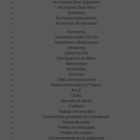
Accesorios Saxo Sopranino
Accesorios Saxo Bajo
Dulzainas
Dulzainas instrumentos
Accesorios de dulzainas
Accesorios
Accesorios Atriles De Pie
Afinadores y Metrónomos
Afinadores
Atriles De Pie
Ejercitadores de Mano
Metronomos
Novedades
Servicios
Taller de reparaciones
a
Reacondicionados (2
mano)
Km 0
Outlet
Atención al cliente
Contacto
Trabaja con nosotros
Condiciones generales de contratación
Gastos de envío
Política de privacidad
Política de cookies
Consentimiento envío publicidad