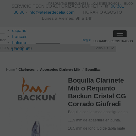
PREGUNTAS FRECUENTES
QUIÉNES SOMOS
BLOG
SERVICIO TÉCNICO AUTORIZADO BUFFET -
tlf.
96 381
30 96
·
info@atelierdecelia.com
HORARIO AGOSTO
Lunes a Viernes: 9h a 14h
español
Toggle
français
itado
Registro
/
Iniciar sesión
USUARIOS REGISTRADOS
navigati
Italiano
I CESTA
português
0
artículos
Saldo:
0 €
Home
Clarinetes
Accesorios Clarinete Mib
Boquillas
Boquilla Clarinete
Mib o Requinto
Backun Cristal CG
Corrado Giufredi
Boquilla con las medidas siguientes:
1,19 mm de apaertura en punta.
16,5 mm de longitud de tabla mate