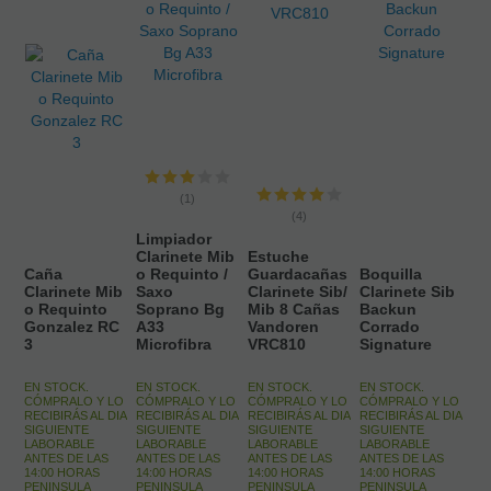
(1)
(4)
Limpiador
Clarinete Mib
Estuche
Caña
o Requinto /
Guardacañas
Boquilla
Clarinete Mib
Saxo
Clarinete Sib/
Clarinete Sib
o Requinto
Soprano Bg
Mib 8 Cañas
Backun
Gonzalez RC
A33
Vandoren
Corrado
3
Microfibra
VRC810
Signature
EN STOCK.
EN STOCK.
EN STOCK.
EN STOCK.
CÓMPRALO Y LO
CÓMPRALO Y LO
CÓMPRALO Y LO
CÓMPRALO Y LO
RECIBIRÁS AL DIA
RECIBIRÁS AL DIA
RECIBIRÁS AL DIA
RECIBIRÁS AL DIA
SIGUIENTE
SIGUIENTE
SIGUIENTE
SIGUIENTE
LABORABLE
LABORABLE
LABORABLE
LABORABLE
ANTES DE LAS
ANTES DE LAS
ANTES DE LAS
ANTES DE LAS
14:00 HORAS
14:00 HORAS
14:00 HORAS
14:00 HORAS
PENINSULA
PENINSULA
PENINSULA
PENINSULA