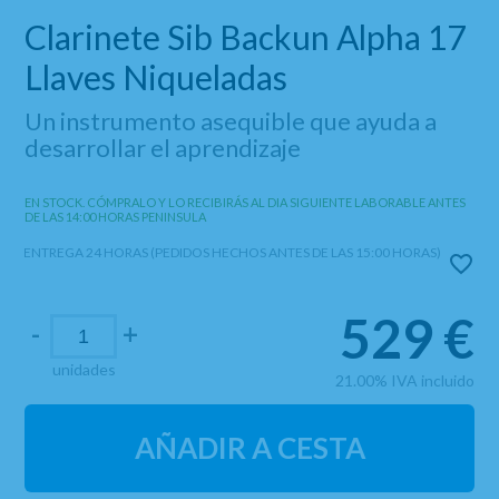
Clarinete Sib Backun Alpha 17
Llaves Niqueladas
Un instrumento asequible que ayuda a
desarrollar el aprendizaje
EN STOCK. CÓMPRALO Y LO RECIBIRÁS AL DIA SIGUIENTE LABORABLE ANTES
DE LAS 14:00 HORAS PENINSULA
ENTREGA 24 HORAS (PEDIDOS HECHOS ANTES DE LAS 15:00 HORAS)
529
€
-
+
unidades
21.00%
IVA incluido
AÑADIR A CESTA