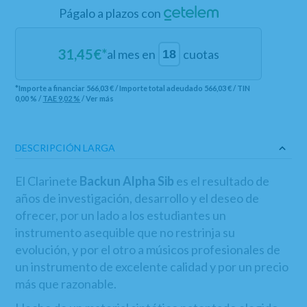
Págalo a plazos con
31,45
€*
al mes en
cuotas
*Importe a financiar
566,03 €
/
Importe total adeudado
566,03 €
/
TIN
0,00 %
/
TAE
9,02 %
/
Ver más
DESCRIPCIÓN LARGA
El Clarinete
Backun Alpha Sib
es el resultado de
años de investigación, desarrollo y el deseo de
ofrecer, por un lado a los estudiantes un
instrumento asequible que no restrinja su
evolución, y por el otro a músicos profesionales de
un instrumento de excelente calidad y por un precio
más que razonable.