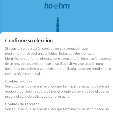
Política de gestión de Cookies
Confirme su elección
Utilizamos cookies propias para el correcto funcionamiento del sitio.
Si acepta, se guardarán cookies en su navegador que
Además, se utilizan otras de terceros que analizan cómo se usan
posteriormente podrán ser leídas. Estas cookies nunca le
nuestros servicios para mejorar la experiencia de usuario, divulgar
identificarán de forma directa, pero almacenarán información acerca
ofertas comerciales personalizadas o realizar análisis de sus hábitos
de usted, de sus preferencias o su dispositivo y se usarán para
de navegación. Pulse el botón para aceptarlas o “Configurar” para
darte una experiencia web más personalizada, tanto en rendimiento
poder bloquearlas.
como a nivel comercial.
(9)
Puede revisar toda la información y retirar su consentimiento en
Cookies propias
Clarinete Sib Boehm Beginner Abs 17 LLaves
cualquier momento desde nuestra
Son aquellas que se envían al equipo terminal del usuario desde un
Política de Cookies.
Plateadas
equipo o dominio gestionado por el propio editor y desde el que se
presta el servicio solicitado por el usuario.
EN STOCK. CÓMPRALO Y LO RECIBIRÁS AL DIA SIGUIENTE LABORABLE ANTES
DE LAS 14:00 HORAS PENINSULA
Cookies de terceros
Son aquellas que se envían al equipo terminal del usuario desde un
312
€
-
+