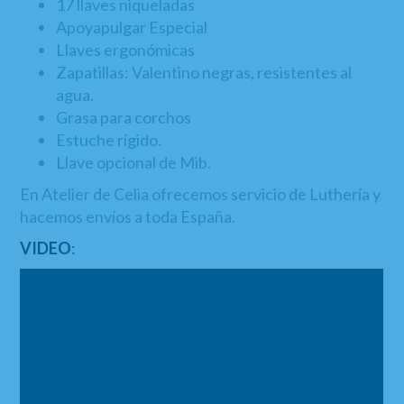
17 llaves niqueladas
Apoyapulgar Especial
Llaves ergonómicas
Zapatillas: Valentino negras, resistentes al
agua.
Grasa para corchos
Estuche rígido.
Llave opcional de Mib.
En Atelier de Celia ofrecemos servicio de Luthería y
hacemos envíos a toda España.
VIDEO
: