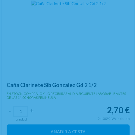
nuestra
Política de Cookies
, donde también le explicaremos cómo
puede retirar su consentimiento y eliminarlas de su navegador.
Si desea navegar solo con las cookies necesarias pulse:
BLOQUEAR
COOKIES
Caña Clarinete Sib Gonzalez Gd 2 1/2
EN STOCK. CÓMPRALO Y LO RECIBIRÁS AL DIA SIGUIENTE LABORABLE ANTES
DE LAS 14:00 HORAS PENINSULA
2,70
€
-
+
21.00%
IVA incluido
unidad
AÑADIR A CESTA